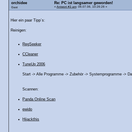
orchidee
Re: PC ist langsamer geworden!
«
Antwort #3 am
: 06.07.06, 10:26:26 »
Gast
Hier ein paar Tipp´s:
Reinigen:
RegSeeker
CCleaner
TuneUp 2006
Start -> Alle Programme -> Zubehör -> Systemprogramme -> Da
Scannen:
Panda Online Scan
ewido
Hijackthis