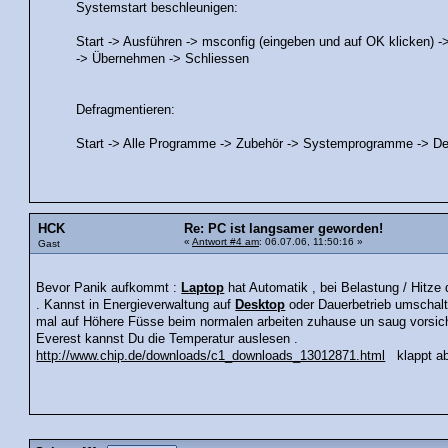
Systemstart beschleunigen:
Start -> Ausführen -> msconfig (eingeben und auf OK klicken) ->
-> Übernehmen -> Schliessen
Defragmentieren:
Start -> Alle Programme -> Zubehör -> Systemprogramme -> De
HCK
Re: PC ist langsamer geworden!
«
Antwort #4 am
: 06.07.06, 11:50:16 »
Gast
Bevor Panik aufkommt :
Laptop
hat Automatik , bei Belastung / Hitze
. Kannst in Energieverwaltung auf
Desktop
oder Dauerbetrieb umschalt
mal auf Höhere Füsse beim normalen arbeiten zuhause un saug vorsichti
Everest kannst Du die Temperatur auslesen .
http://www.chip.de/downloads/c1_downloads_13012871.html
klappt abe