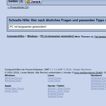
Seiten:
[
1
]
« (Systemfehler 51)
Schnelle Hilfe: Hier nach ähnlichen Fragen und passenden Tipps 
Computerhilfen
»
Windows
»
PC ist langsamer geworden!
| Mehr Themen zu
"ist lang
Computerhilfen.de Forum-Software: SMF
2.7.4
|
SMF © 2024
,
Simple Machines
© 2001-2026, Lewis Media. Alle Rechte vorbehalten | Inhalte ©
kurs mediasystems GmbH
. O
Windows
Linux
Hardware
Windows-Forum
Linux-Forum
Hardware-Fo
Windows-Tipps
Linux-Tipps
Hardware-Tip
Netzwerk-For
Apple
Handy / Tablet
Smart-Home 
Apple Mac Forum
iPhone / iPad Forum
Smart-Home T
Apple Tipps
iPhone / iPad Tipps
Android-Forum
Android-Tipps