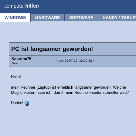
Forum
Tipps
News
Frage stellen
WINDOWS
HARDWARE
SOFTWARE
HANDY / TABLE
PC ist langsamer geworden!
Katarina76
«
am
: 06.07.06, 10:00:32 »
Gast
Hallo!
mein Rechner (Laptop) ist erheblich langsamer geworden. Welche
Möglichkeiten habe ich, damit mein Rechner wieder schneller wird?
Danke!