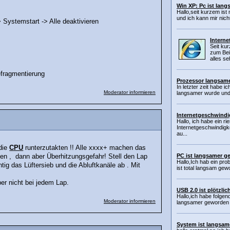
Win XP: Pc ist lan
Hallo,seit kurzem is
und ich kann mir nich
 Systemstart -> Alle deaktivieren
Interne
Seit kur
zum Beis
alles seh
fragmentierung
Prozessor langsam
In letzter zeit habe 
Moderator informieren
langsamer wurde und d
Internetgeschwindig
Hallo, ich habe ein r
Internetgeschwindig
au...
 die
CPU
runterzutakten !! Alle xxxx+ machen das
PC ist langsamer ge
en , dann aber Überhitzungsgefahr! Stell den Lap
Hallo,Ich hab ein pro
g das Lüftersieb und die Abluftkanäle ab . Mit
ist total langsam gewo
r nicht bei jedem Lap.
USB 2.0 ist plötzl
Hallo,ich habe folge
Moderator informieren
langsamer geworden u
System ist langsam