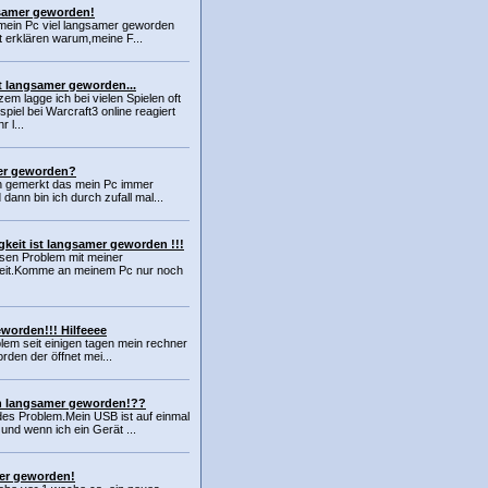
gsamer geworden!
t mein Pc viel langsamer geworden
t erklären warum,meine F...
t langsamer geworden...
zem lagge ich bei vielen Spielen oft
piel bei Warcraft3 online reagiert
r l...
er geworden?
ich gemerkt das mein Pc immer
ann bin ich durch zufall mal...
keit ist langsamer geworden !!!
iesen Problem mit meiner
keit.Komme an meinem Pc nur noch
worden!!! Hilfeeee
blem seit einigen tagen mein rechner
rden der öffnet mei...
ich langsamer geworden!??
ndes Problem.Mein USB ist auf einmal
nd wenn ich ein Gerät ...
er geworden!