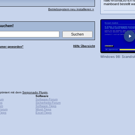
hallo erstmal,so ich 
mainboard bestellt w
Betriebssystem neu installieren »
suchen!
Hilfe Übersicht
samer geworden"
Windows 98: Scandis
ptimiert mit dem
Serponado Plugin
.
Software
rum
Software-Forum
ps
Sicherheits-Forum
um
Software-Tipps
Forum
Word-Tipps
ipps
Excel-Tipps