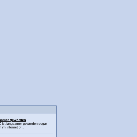
gsamer geworden
C ist langsamer geworden sogar
 im Internet öf...