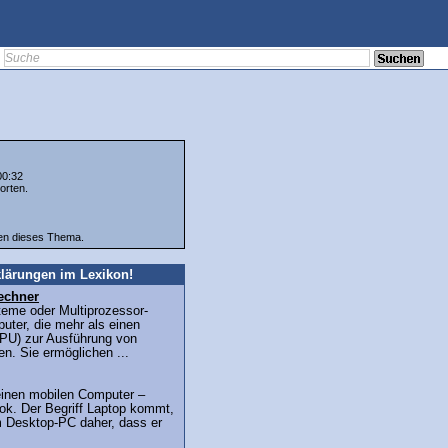
00:32
orten.
ten dieses Thema.
lärungen im Lexikon!
echner
teme oder Multiprozessor-
uter, die mehr als einen
PU) zur Ausführung von
n. Sie ermöglichen ...
r einen mobilen Computer –
ok. Der Begriff Laptop kommt,
m Desktop-PC daher, dass er