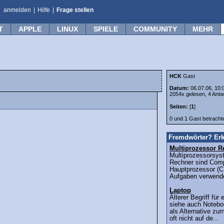
anmelden
|
Hilfe
|
Frage stellen
T
APPLE
LINUX
SPIELE
COMMUNITY
MEHR
HCK
Gast
Datum:
06.07.06, 10:
2054x gelesen, 4 Antw
Seiten:
[
1
]
0 und 1 Gast betrach
Fremdwörter? Erk
Multiprozessor R
Multiprozessorsys
Rechner sind Comp
Hauptprozessor (C
Aufgaben verwende
Laptop
Älterer Begriff fü
siehe auch Notebo
als Alternative zu
oft nicht auf de...