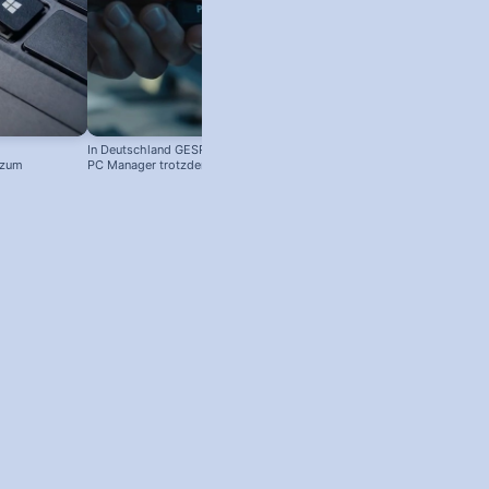
In Deutschland GESPERRT: Microsoft
 zum
PC Manager trotzdem installieren
! #windowstipps