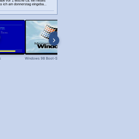
habe vor 1 woche ca. ein neues
as ich am donnerstag eingeba...
k
Windows 98 Boot-Screen
Dateien unter Windows kopieren 
XP bis Win 11!)