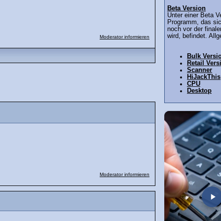
Beta Version
Unter einer Beta V
Programm, das sich
noch vor der finale
wird, befindet. All
Moderator informieren
Bulk Versi
Retail Vers
Scanner
HiJackThis
CPU
Desktop
Moderator informieren