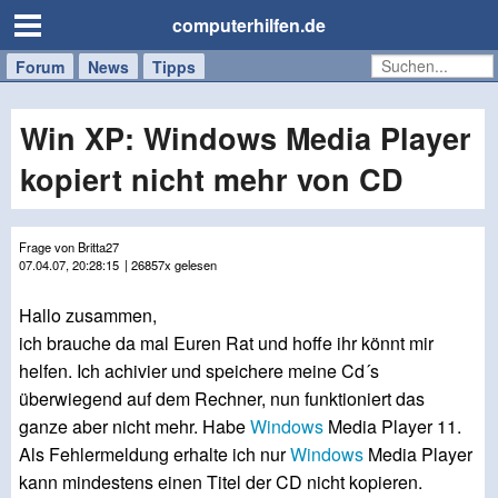
computerhilfen.de
Forum
Handy
Windows
Mac
News
Tipps
/
Tablet
Win XP: Windows Media Player
kopiert nicht mehr von CD
Frage von Britta27
07.04.07, 20:28:15
| 26857x gelesen
Hallo zusammen,
ich brauche da mal Euren Rat und hoffe ihr könnt mir
helfen. Ich achivier und speichere meine Cd´s
überwiegend auf dem Rechner, nun funktioniert das
ganze aber nicht mehr. Habe
Windows
Media Player 11.
Als Fehlermeldung erhalte ich nur
Windows
Media Player
kann mindestens einen Titel der CD nicht kopieren.