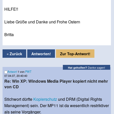
HILFE!!
Liebe Grüße und Danke und Frohe Ostern
Britta
« Zurück
Antworten!
Zur Top-Antwort!
Danke sagen!
Hat geholfen?
Antwort
1 von
PWT
07.04.07, 20:40:40
Re: Win XP: Windows Media Player kopiert nicht mehr
von CD
Stichwort dürfte
Kopierschutz
und DRM (Digital Rights
Management) sein. Der MP11 ist da wesentlich restriktiver
als seine Vorgänger.