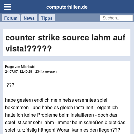
computerhilfen.de
Forum
Handy
Windows
Mac
News
Tipps
/
Tablet
counter strike source lahm auf
vista!?????
Frage von Milchbubi
24.07.07, 12:40:28
| 2344x gelesen
???
habe gestern endlich mein heiss ersehntes spiel
bekommen - und habe es gleich installiert - eigentlich
hatte ich keine Probleme beim installieren - doch das
spiel ist sehr sehr lahm - immer beim schießen bleibt das
spiel kurzfristig hängen! Woran kann es den liegen???