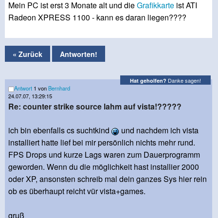
Mein PC ist erst 3 Monate alt und die
Grafikkarte
ist ATI
Radeon XPRESS 1100 - kann es daran liegen????
« Zurück
Antworten!
Danke sagen!
Hat geholfen?
Antwort
1 von
Bernhard
24.07.07, 13:29:15
Re: counter strike source lahm auf vista!?????
ich bin ebenfalls cs suchtkind
und nachdem ich vista
installiert hatte lief bei mir persönlich nichts mehr rund.
FPS Drops und kurze Lags waren zum Dauerprogramm
geworden. Wenn du die möglichkeit hast installier 2000
oder XP, ansonsten schreib mal dein ganzes Sys hier rein
ob es überhaupt reicht vür vista+games.
gruß