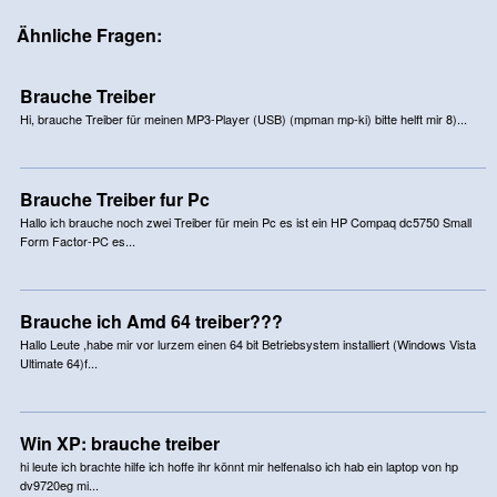
Ähnliche Fragen:
Brauche Treiber
Hi, brauche Treiber für meinen MP3-Player (USB) (mpman mp-ki) bitte helft mir 8)...
Brauche Treiber fur Pc
Hallo ich brauche noch zwei Treiber für mein Pc es ist ein HP Compaq dc5750 Small
Form Factor-PC es...
Brauche ich Amd 64 treiber???
Hallo Leute ,habe mir vor lurzem einen 64 bit Betriebsystem installiert (Windows Vista
Ultimate 64)f...
Win XP: brauche treiber
hi leute ich brachte hilfe ich hoffe ihr könnt mir helfenalso ich hab ein laptop von hp
dv9720eg mi...