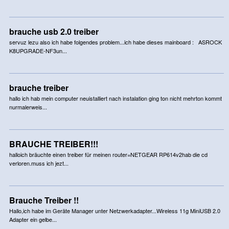
brauche usb 2.0 treiber
servuz lezu also ich habe folgendes problem...ich habe dieses mainboard : ASROCK
K8UPGRADE-NF3un...
brauche treiber
hallo ich hab mein computer neuistalliert nach instalation ging ton nicht mehrton kommt
nurmalerweis...
BRAUCHE TREIBER!!!
halloich bräuchte einen treiber für meinen router=NETGEAR RP614v2hab die cd
verloren.muss ich jezt...
Brauche Treiber !!
Hallo,ich habe im Geräte Manager unter Netzwerkadapter...Wireless 11g MiniUSB 2.0
Adapter ein gelbe...