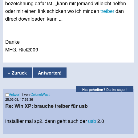
bezeichnung dafür ist ,,,kann mir jemand villeicht helfen
oder mir einen link schicken wo ich mir den
treiber
dan
direct downloaden kann ...
Danke
MFG. Rici2009
« Zurück
Antworten!
Danke sagen!
Hat geholfen?
Antwort
1 von
ColonelWastl
25.03.08, 17:55:36
Re: Win XP: brauche treiber für usb
installier mal sp2. dann geht auch der
usb
2.0