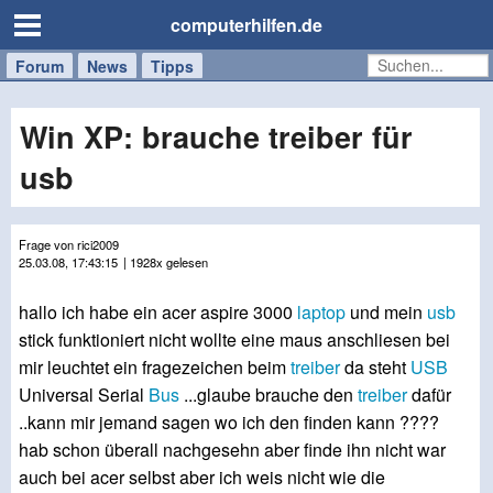
computerhilfen.de
Forum
Handy
Windows
Mac
News
Tipps
/
Tablet
Win XP: brauche treiber für
usb
Frage von rici2009
25.03.08, 17:43:15
| 1928x gelesen
hallo ich habe ein acer aspire 3000
laptop
und mein
usb
stick funktioniert nicht wollte eine maus anschliesen bei
mir leuchtet ein fragezeichen beim
treiber
da steht
USB
Universal Serial
Bus
...glaube brauche den
treiber
dafür
..kann mir jemand sagen wo ich den finden kann ????
hab schon überall nachgesehn aber finde ihn nicht war
auch bei acer selbst aber ich weis nicht wie die