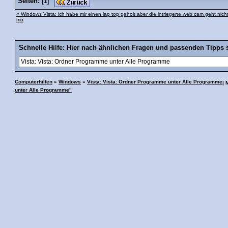
Seiten:
[
1
]
« Windows Vista: ich habe mir einen lap top geholt aber die intriegerte web cam geht nich
mu
Schnelle Hilfe: Hier nach ähnlichen Fragen und passenden Tipps 
Computerhilfen
»
Windows
»
Vista: Vista: Ordner Programme unter Alle Programme
|
unter Alle Programme"