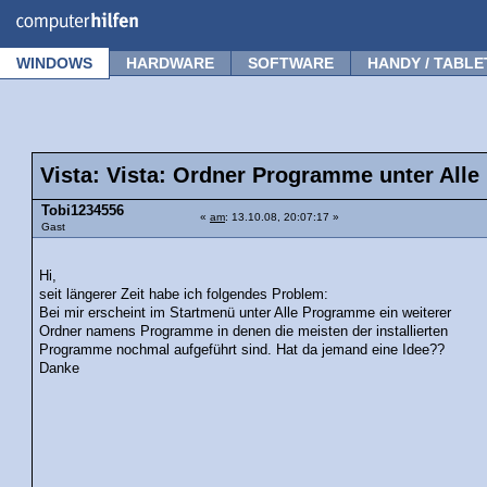
Forum
Tipps
News
Frage stellen
WINDOWS
HARDWARE
SOFTWARE
HANDY / TABLE
Vista: Vista: Ordner Programme unter All
Tobi1234556
«
am
: 13.10.08, 20:07:17 »
Gast
Hi,
seit längerer Zeit habe ich folgendes Problem:
Bei mir erscheint im Startmenü unter Alle Programme ein weiterer
Ordner namens Programme in denen die meisten der installierten
Programme nochmal aufgeführt sind. Hat da jemand eine Idee??
Danke