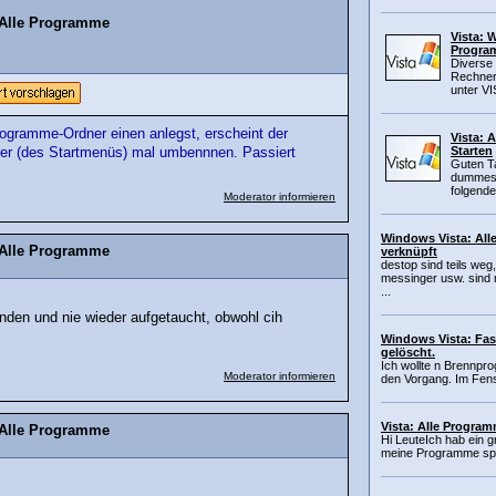
 Alle Programme
Vista: 
Program
Diverse
Rechner 
unter VI
rogramme-Ordner einen anlegst, erscheint der
Vista: 
Starten
rer (des Startmenüs) mal umbennnen. Passiert
Guten T
dummes 
folgende
Moderator informieren
Windows Vista: Al
 Alle Programme
verknüpft
destop sind teils weg
messinger usw. sind 
...
unden und nie wieder aufgetaucht, obwohl cih
Windows Vista: Fas
gelöscht.
Ich wollte n Brennpro
Moderator informieren
den Vorgang. Im Fenst
Vista: Alle Progra
 Alle Programme
Hi LeuteIch hab ein 
meine Programme spin