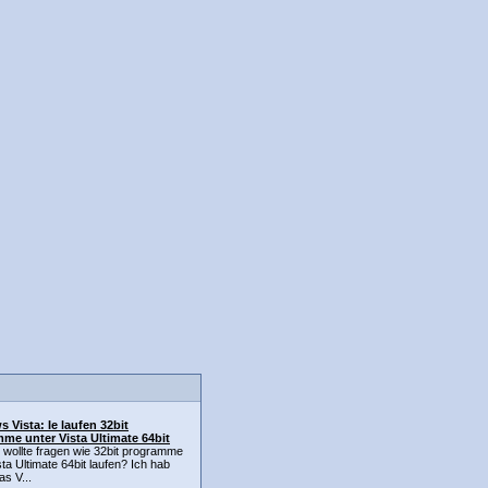
 Vista: Ie laufen 32bit
me unter Vista Ultimate 64bit
h wollte fragen wie 32bit programme
sta Ultimate 64bit laufen? Ich hab
as V...