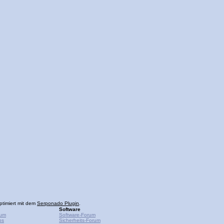
ptimiert mit dem
Serponado Plugin
.
Software
rum
Software-Forum
ps
Sicherheits-Forum