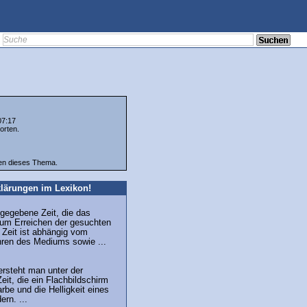
07:17
orten.
ten dieses Thema.
lärungen im Lexikon!
gegebene Zeit, die das
um Erreichen der gesuchten
 Zeit ist abhängig vom
hren des Mediums sowie ...
versteht man unter der
eit, die ein Flachbildschirm
rbe und die Helligkeit eines
rn. ...