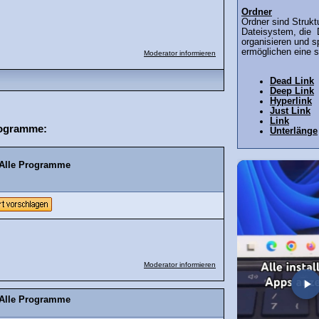
Ordner
Ordner sind Strukt
Dateisystem, die 
organisieren und s
ermöglichen eine st
Moderator informieren
Dead Link
Deep Link
Hyperlink
Just Link
Link
rogramme:
Unterlänge
 Alle Programme
Moderator informieren
 Alle Programme