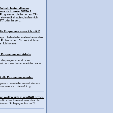
Weshalb laufen diverse
me nicht unter VISTA ?
 Programme, die bisher auf XP-
einwandfrei laufen, laufen nich
STA oder lassen...
Alle Programme muss ich mit IE
agIch hab wieder mal ein besonders
Problemchen. Es dreht sich um
s: Ich konnte...
le Programme mit Adobe
, alle programme ,drucker
mit dem zeichen von adobe reader
t alle Programme wurden
gramm deinstallieren und startete
er, was sich daraufhin g...
mme wollen sich in winRAR öffnen
großes Problem und zwar das alle
nen xDIch ging unten auf S...