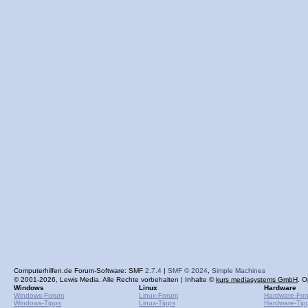
Computerhilfen.de Forum-Software: SMF
2.7.4
|
SMF © 2024
,
Simple Machines
© 2001-2026, Lewis Media. Alle Rechte vorbehalten | Inhalte ©
kurs mediasystems GmbH
. O
Windows
Linux
Hardware
Windows-Forum
Linux-Forum
Hardware-Fo
Windows-Tipps
Linux-Tipps
Hardware-Tip