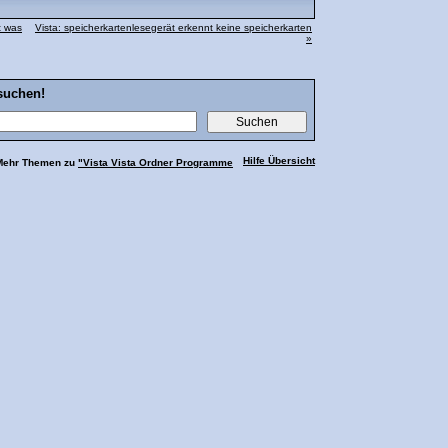
t was
Vista: speicherkartenlesegerät erkennt keine speicherkarten
»
suchen!
Hilfe Übersicht
 Mehr Themen zu
"Vista Vista Ordner Programme