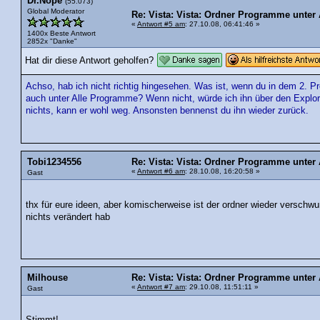
Dr.Nope
(55.073)
Global Moderator
Re: Vista: Vista: Ordner Programme unter
«
Antwort #5 am
: 27.10.08, 06:41:46 »
1400x Beste Antwort
2852x "Danke"
Hat dir diese Antwort geholfen?
Achso, hab ich nicht richtig hingesehen. Was ist, wenn du in dem 2. P
auch unter Alle Programme? Wenn nicht, würde ich ihn über den Explo
nichts, kann er wohl weg. Ansonsten bennenst du ihn wieder zurück.
Tobi1234556
Re: Vista: Vista: Ordner Programme unter
«
Antwort #6 am
: 28.10.08, 16:20:58 »
Gast
thx für eure ideen, aber komischerweise ist der ordner wieder verschw
nichts verändert hab
Milhouse
Re: Vista: Vista: Ordner Programme unter
«
Antwort #7 am
: 29.10.08, 11:51:11 »
Gast