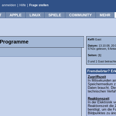
anmelden
|
Hilfe
|
Frage stellen
T
APPLE
LINUX
SPIELE
COMMUNITY
MEHR
Keffi
Gast
e Programme
Datum:
13.10.08, 20:
5742x gelesen, 9 Antw
Seiten:
[
1
]
0 und 1 Gast betrach
Fremdwörter? Erk
Zugriffszeit
In Milisekunden an
Speichermedium z
Daten braucht. Die
technischen Verfa
Reaktionszeit
In der Elektronik 
Reaktionszeit die Z
benötigt, um die Fa
Bildpunktes zu ände