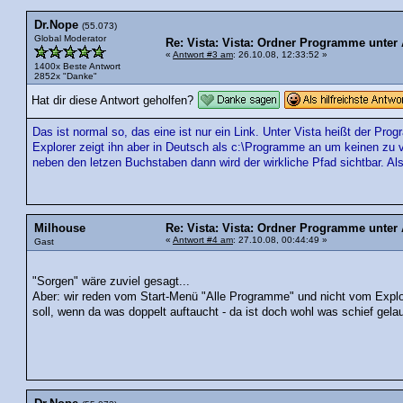
Dr.Nope
(55.073)
Global Moderator
Re: Vista: Vista: Ordner Programme unter
«
Antwort #3 am
: 26.10.08, 12:33:52 »
1400x Beste Antwort
2852x "Danke"
Hat dir diese Antwort geholfen?
Das ist normal so, das eine ist nur ein Link. Unter Vista heißt der Pr
Explorer zeigt ihn aber in Deutsch als c:\Programme an um keinen zu ve
neben den letzen Buchstaben dann wird der wirkliche Pfad sichtbar. Al
Milhouse
Re: Vista: Vista: Ordner Programme unter
«
Antwort #4 am
: 27.10.08, 00:44:49 »
Gast
"Sorgen" wäre zuviel gesagt...
Aber: wir reden vom Start-Menü "Alle Programme" und nicht vom Explor
soll, wenn da was doppelt auftaucht - da ist doch wohl was schief gela