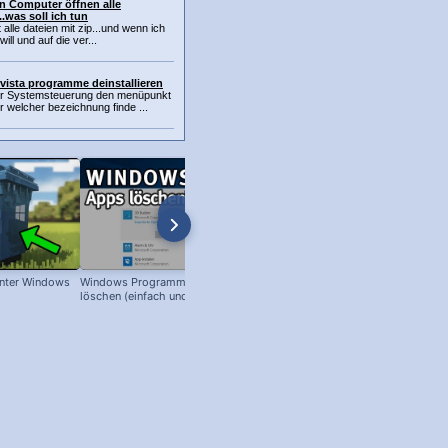
n Computer öffnen alle
.was soll ich tun
alle dateien mit zip...und wenn ich
ill und auf die ver...
vista programme deinstallieren
er Systemsteuerung den menüpunkt
 welcher bezeichnung finde ...
nter Windows
Windows Programme & Apps
Widerspenstige Dateien und Ordn
löschen (einfach und schnell)!
löschen (Eingabeaufforderung un
Windows)