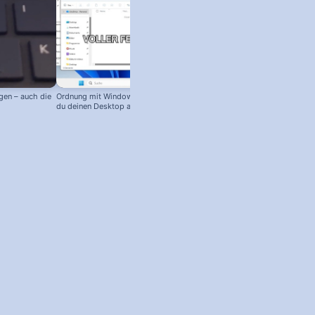
gen – auch die
Ordnung mit Windows 11: so räumst
Mehrere Dateien auf einmal kopie
du deinen Desktop auf!
/ löschen – Mit Profi-Trick!