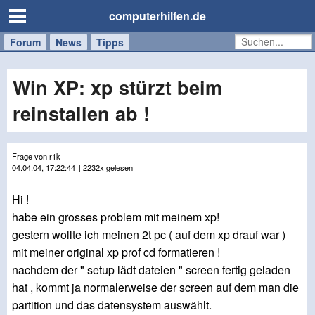
computerhilfen.de
Forum
Handy
Windows
Mac
News
Tipps
/
Tablet
Win XP: xp stürzt beim
reinstallen ab !
Frage von r1k
04.04.04, 17:22:44
| 2232x gelesen
Hi !
habe ein grosses problem mit meinem xp!
gestern wollte ich meinen 2t pc ( auf dem xp drauf war )
mit meiner original xp prof cd formatieren !
nachdem der " setup lädt dateien " screen fertig geladen
hat , kommt ja normalerweise der screen auf dem man die
partition und das datensystem auswählt.