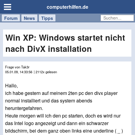
computerhilfen.de
Forum
Handy
Windows
Mac
News
Tipps
/
Tablet
Win XP: Windows startet nicht
nach DivX installation
Frage von Tak3r
05.01.09, 14:33:56
| 2112x gelesen
Hallo,
ich habe gestern auf meinem 2ten pc den divx player
normal installiert und das system abends
heruntergefahren.
Heute morgen will ich den pc starten, doch es wird nur
das Intel logo angezeigt und dann ein schwarzer
bildschirm, bei dem ganz oben links eine underline ( _ )