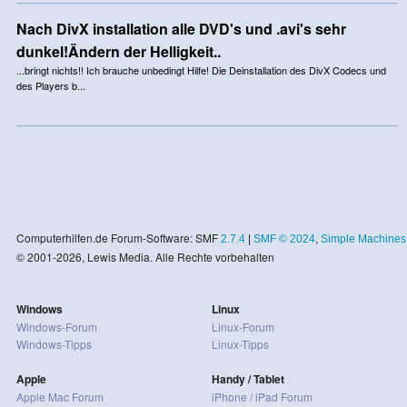
Nach DivX installation alle DVD's und .avi's sehr
dunkel!Ändern der Helligkeit..
...bringt nichts!! Ich brauche unbedingt Hilfe! Die Deinstallation des DivX Codecs und
des Players b...
Computerhilfen.de Forum-Software: SMF
2.7.4
|
SMF © 2024
,
Simple Machines
© 2001-2026, Lewis Media. Alle Rechte vorbehalten
Windows
Linux
Windows-Forum
Linux-Forum
Windows-Tipps
Linux-Tipps
Apple
Handy / Tablet
Apple Mac Forum
iPhone / iPad Forum