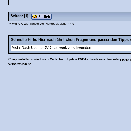
Seiten:
[
1
]
« Win XP: Wie Treiber von Notebook sichern???
Schnelle Hilfe: Hier nach ähnlichen Fragen und passenden Tipps 
Computerhilfen
»
Windows
»
Vista: Nach Update DVD-Laufwerk verschwunden
| Mehr
verschwunden"