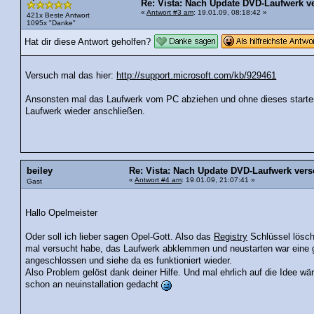
Re: Vista: Nach Update DVD-Laufwerk 
«
Antwort #3 am
: 19.01.09, 08:18:42 »
421x Beste Antwort
1095x "Danke"
Hat dir diese Antwort geholfen?
Versuch mal das hier:
http://support.microsoft.com/kb/929461
Ansonsten mal das Laufwerk vom PC abziehen und ohne dieses starten
Laufwerk wieder anschließen.
beiley
Re: Vista: Nach Update DVD-Laufwerk ve
«
Antwort #4 am
: 19.01.09, 21:07:41 »
Gast
Hallo Opelmeister
Oder soll ich lieber sagen Opel-Gott. Also das
Registry
Schlüssel lösch
mal versucht habe, das Laufwerk abklemmen und neustarten war eine g
angeschlossen und siehe da es funktioniert wieder.
Also Problem gelöst dank deiner Hilfe. Und mal ehrlich auf die Idee w
schon an neuinstallation gedacht