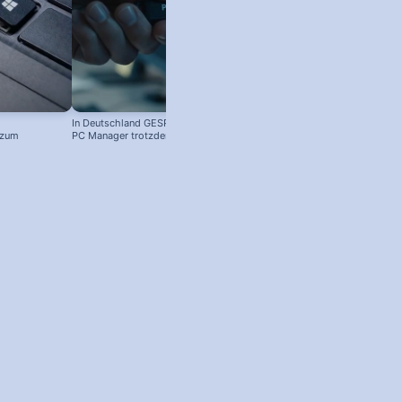
In Deutschland GESPERRT: Microsoft
 zum
PC Manager trotzdem installieren
! #windowstipps