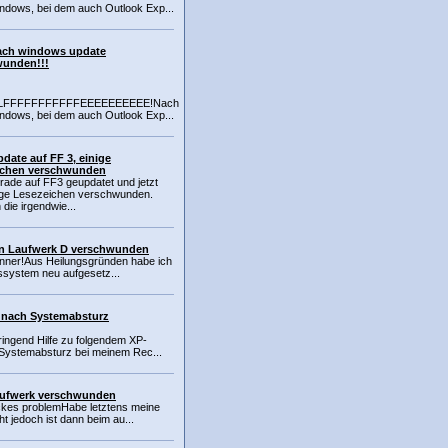
ndows, bei dem auch Outlook Exp...
nach windows update
wunden!!!
LLLLLFFFFFFFFFFFEEEEEEEEEE!Nach
ndows, bei dem auch Outlook Exp...
date auf FF 3, einige
ichen verschwunden
ade auf FF3 geupdatet und jetzt
nige Lesezeichen verschwunden.
 die irgendwie...
on Laufwerk D verschwunden
kenner!Aus Heilungsgründen habe ich
bssystem neu aufgesetz...
 nach Systemabsturz
dringend Hilfe zu folgendem XP-
Systemabsturz bei meinem Rec...
laufwerk verschwunden
ckes problemHabe letztens meine
ht jedoch ist dann beim au...