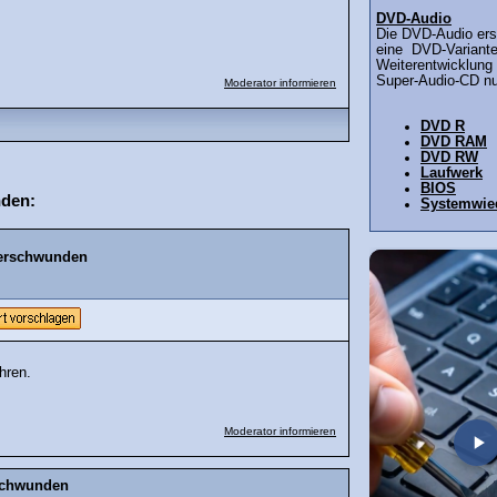
DVD-Audio
Die DVD-Audio ers
eine DVD-Variante
Weiterentwicklung 
Super-Audio-CD nur
Moderator informieren
DVD R
DVD RAM
DVD RW
Laufwerk
BIOS
nden:
Systemwied
verschwunden
hren.
Moderator informieren
rschwunden