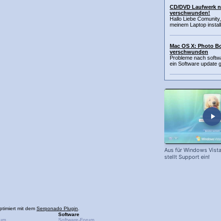
CD/DVD Laufwerk na
verschwunden!
Hallo Liebe Comunity
meinem Laptop installi
Mac OS X: Photo Bo
verschwunden
Probleme nach softw
ein Software update g
Aus für Windows Vista
stellt Support ein!
ptimiert mit dem
Serponado Plugin
.
Software
rum
Software-Forum