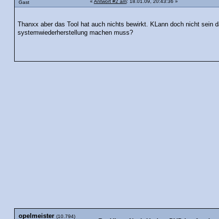
«
Antwort #2 am
: 18.01.09, 20:43:36 »
Gast
Thanxx aber das Tool hat auch nichts bewirkt. KLann doch nicht sein d
systemwiederherstellung machen muss?
opelmeister
(10.794)