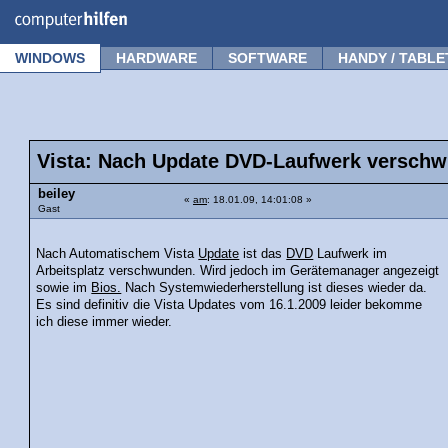
Forum
Tipps
News
Frage stellen
WINDOWS
HARDWARE
SOFTWARE
HANDY / TABLE
Vista: Nach Update DVD-Laufwerk versch
beiley
«
am
: 18.01.09, 14:01:08 »
Gast
Nach Automatischem Vista
Update
ist das
DVD
Laufwerk im
Arbeitsplatz verschwunden. Wird jedoch im Gerätemanager angezeigt
sowie im
Bios.
Nach Systemwiederherstellung ist dieses wieder da.
Es sind definitiv die Vista Updates vom 16.1.2009 leider bekomme
ich diese immer wieder.