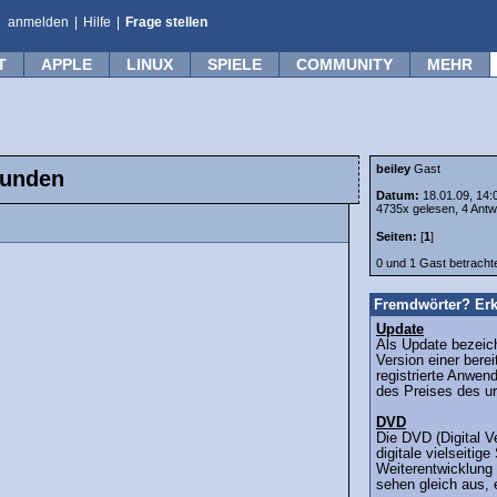
anmelden
|
Hilfe
|
Frage stellen
T
APPLE
LINUX
SPIELE
COMMUNITY
MEHR
beiley
Gast
wunden
Datum:
18.01.09, 14:
4735x gelesen, 4 Antw
Seiten:
[
1
]
0 und 1 Gast betrach
Fremdwörter? Erk
Update
Als Update bezeich
Version einer bere
registrierte Anwen
des Preises des urs
DVD
Die DVD (Digital V
digitale vielseitige
Weiterentwicklung
sehen gleich aus, 