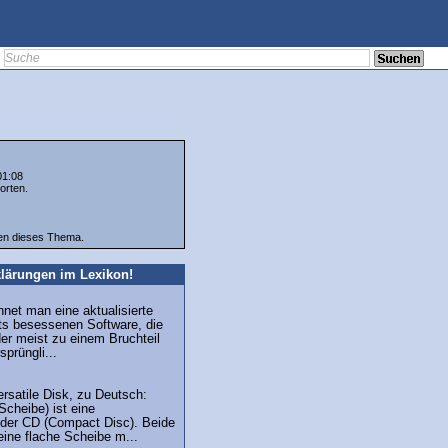
01:08
orten.
ten dieses Thema.
lärungen im Lexikon!
net man eine aktualisierte
its besessenen Software, die
der meist zu einem Bruchteil
prüngli...
ersatile Disk, zu Deutsch:
 Scheibe) ist eine
 der CD (Compact Disc). Beide
eine flache Scheibe m...