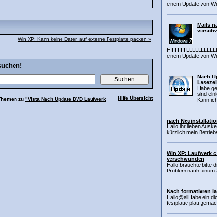
einem Update von Wi
Mails 
versch
Win XP: Kann keine Daten auf externe Festplatte packen »
HIIIIIIIIIIILLLLLL
einem Update von Wi
suchen!
Nach Up
Leseze
Habe ger
sind ei
Hilfe Übersicht
 Themen zu
"Vista Nach Update DVD Laufwerk
Kann ich
nach Neuinstallati
Hallo ihr lieben Aus
kürzlich mein Betrie
Win XP: Laufwerk c
verschwunden
Hallo,bräuchte bitte 
Problem:nach einem 
Nach formatieren 
Hallo@allHabe ein di
festplatte platt gemac