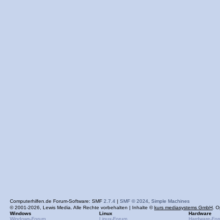
Computerhilfen.de Forum-Software: SMF
2.7.4
|
SMF © 2024
,
Simple Machines
© 2001-2026, Lewis Media. Alle Rechte vorbehalten | Inhalte ©
kurs mediasystems GmbH
. O
Windows
Linux
Hardware
Windows-Forum
Linux-Forum
Hardware-Fo