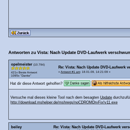
Antworten zu Vista: Nach Update DVD-Laufwerk verschwu
opelmeister
(10.794)
Re: Vista: Nach Update DVD-Laufwerk 
«
Antwort #1 am
: 18.01.09, 14:21:09 »
421x Beste Antwort
1095x "Danke"
Hat dir diese Antwort geholfen?
Versuche mal dieses kleine Tool nach dem besagten
Update
durchzufü
http://download.mshelper.de/mshregs/noCDROMDrvFix!v11.exe
beiley
Re: Vista: Nach Update DVD-Laufwerk ve