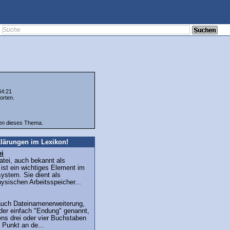
44:21
orten.
ten dieses Thema.
lärungen im Lexikon!
ei
tei, auch bekannt als
, ist ein wichtiges Element im
ystem. Sie dient als
ysischen Arbeitsspeicher...
auch Dateinamenerweiterung,
der einfach "Endung" genannt,
ns drei oder vier Buchstaben
 Punkt an de...