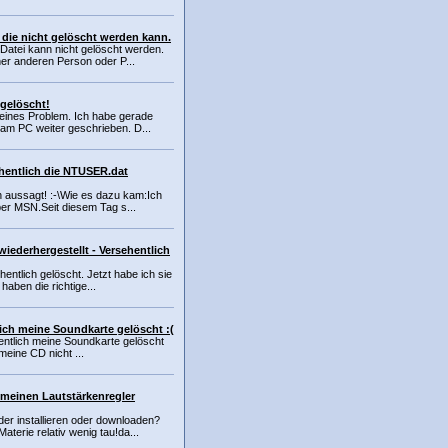
 die nicht gelöscht werden kann.
atei kann nicht gelöscht werden.
ner anderen Person oder P...
 gelöscht!
kleines Problem. Ich habe gerade
am PC weiter geschrieben. D...
hentlich die NTUSER.dat
n aussagt! :-\Wie es dazu kam:Ich
er MSN.Seit diesem Tag s...
wiederhergestellt - Versehentlich
entlich gelöscht. Jetzt habe ich sie
 haben die richtige...
ich meine Soundkarte gelöscht :(
entlich meine Soundkarte gelöscht
 meine CD nicht ...
 meinen Lautstärkenregler
der installieren oder downloaden?
terie relativ wenig tau!da...