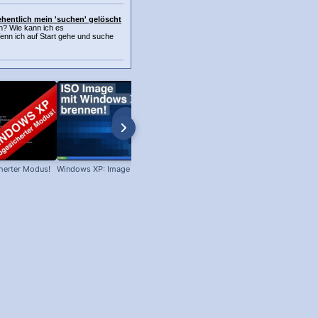
sehentlich mein 'suchen' gelöscht
? Wie kann ich es
enn ich auf Start gehe und suche
herter Modus!
Windows XP: Image brennen!
Win XP: Welches Servicepack ist
installiert?