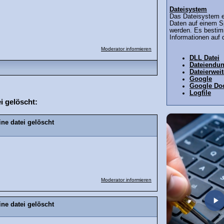
Dateisystem
Das Dateisystem e
Daten auf einem S
werden. Es bestim
Informationen auf 
Moderator informieren
DLL Datei
Dateiendu
Dateierwei
Google
Google Do
Logfile
i gelöscht:
ne datei gelöscht
Moderator informieren
ne datei gelöscht