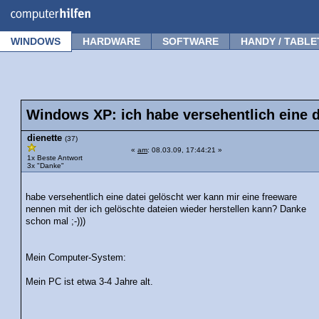
Forum
Tipps
News
Frage stellen
WINDOWS
HARDWARE
SOFTWARE
HANDY / TABLE
Windows XP: ich habe versehentlich eine d
dienette
(37)
«
am
: 08.03.09, 17:44:21 »
1x Beste Antwort
3x "Danke"
habe versehentlich eine datei gelöscht wer kann mir eine freeware
nennen mit der ich gelöschte dateien wieder herstellen kann? Danke
schon mal ;-)))
Mein Computer-System:
Mein PC ist etwa 3-4 Jahre alt.