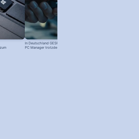
In Deutschland GESPERRT: Microsoft
Kostenloser Windows Anti-Viren-
 zum
PC Manager trotzdem installieren
Schutz: So aktivierst du ihn!
! #windowstipps