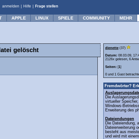
anmelden
|
Hilfe
|
Frage stellen
T
APPLE
LINUX
SPIELE
COMMUNITY
MEHR
dienette
(37)
atei gelöscht
Datum:
08.03.09, 17:
2126x gelesen, 6 Antw
Seiten:
[
1
]
0 und 1 Gast betrach
Fremdwörter? Erk
Auslagerungsdat
Die Auslagerungsda
virtueller Speicher
Windows-Betriebss
Erweiterung des ph
Dateiendungen
Die Dateiendung, 
Dateierweiterung o
besteht aus meiste
und wird mit einem