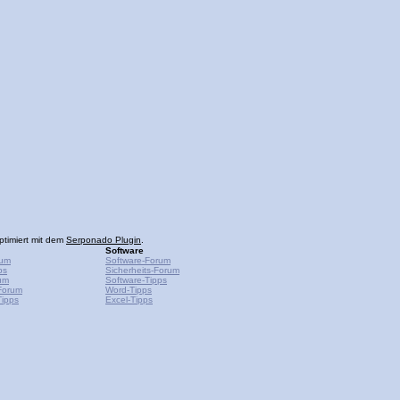
ptimiert mit dem
Serponado Plugin
.
Software
rum
Software-Forum
ps
Sicherheits-Forum
um
Software-Tipps
Forum
Word-Tipps
ipps
Excel-Tipps