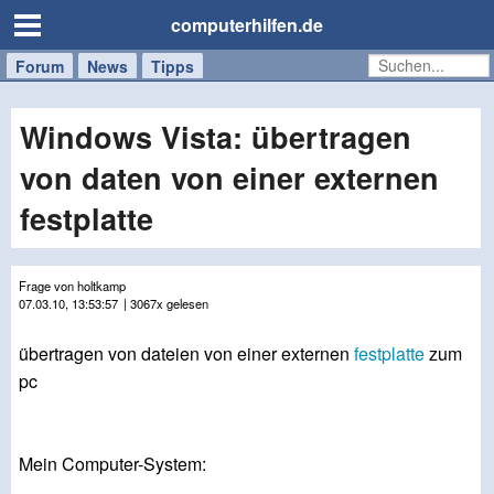
computerhilfen.de
Forum
Handy
Windows
Mac
News
Tipps
/
Tablet
Windows Vista: übertragen
von daten von einer externen
festplatte
Frage von holtkamp
07.03.10, 13:53:57
| 3067x gelesen
übertragen von dateien von einer externen
festplatte
zum
pc
Mein Computer-System: