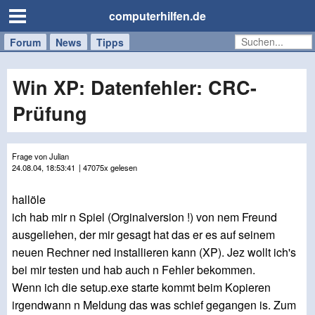
computerhilfen.de
Forum
Handy
Windows
Mac
News
Tipps
/
Tablet
Win XP: Datenfehler: CRC-
Prüfung
Frage von Julian
24.08.04, 18:53:41
| 47075x gelesen
hallöle
ich hab mir n Spiel (Orginalversion !) von nem Freund
ausgeliehen, der mir gesagt hat das er es auf seinem
neuen Rechner ned installieren kann (XP). Jez wollt ich's
bei mir testen und hab auch n Fehler bekommen.
Wenn ich die setup.exe starte kommt beim Kopieren
irgendwann n Meldung das was schief gegangen is. Zum