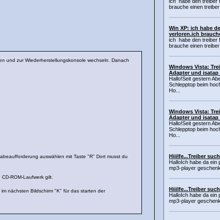
ich habe den treiber 
brauche einen treiber 
Win XP: ich habe de
verloren.ich brauch
ich habe den treiber 
brauche einen treiber 
ten und zur Wiederherstellungskonsole wechseln. Danach
Windows Vista: Trei
Adapter und isatap 
Hallo!Seit gestern Ab
Schlepptop beim hoc
Ho...
Windows Vista: Trei
Adapter und isatap 
Hallo!Seit gestern Ab
Schlepptop beim hoc
Ho...
Hiiilfe...Treiber suc
gabeaufforderung auswählen mit Taste "R" Dort musst du
HalloIch habe da ein 
mp3-player geschenk
n CD-ROM-Laufwerk gilt.
Hiiilfe...Treiber suc
m nächsten Bildschirm "K" für das starten der
HalloIch habe da ein 
mp3-player geschenk