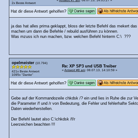
«
Antwort #7 am
: 08.07.13, 14:05:27 »
2x Beste Antwort
Hat dir diese Antwort geholfen?
ja das hat alles prima geklappt, bloss der letzte Befehl das mekert d
machen um dann die Befehle / rebuild ausführen zu können.
Was mzuss ich nun machen, bzw. welchen Befehl hinterm C:\ ???
opelmeister
(10.794)
Re: XP SP3 und USB Treiber
«
Antwort #8 am
: 08.07.13, 14:10:59 »
421x Beste Antwort
1095x "Danke"
Hat dir diese Antwort geholfen?
Gebe auf der Kommandozeile chkdsk /? ein und lies in Ruhe die zur Ve
die Parameter /f und /r von Bedeutung, die Fehler und fehlerhafte Sek
Daten wiederherstellen.
Der Befehl lautet also C:\chkdsk /f/r
Leerzeichen beachten !!!