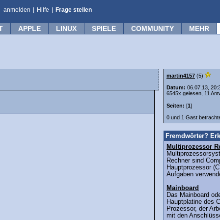
anmelden
|
Hilfe
|
Frage stellen
T
APPLE
LINUX
SPIELE
COMMUNITY
MEHR
martin4157
(5)
Datum:
06.07.13, 20:
6545x gelesen, 11 Ant
Seiten:
[
1
]
0 und 1 Gast betrach
Fremdwörter? Erk
Multiprozessor R
Multiprozessorsys
Rechner sind Comp
Hauptprozessor (C
Aufgaben verwende
Mainboard
Das Mainboard ode
Hauptplatine des C
Prozessor, der Arb
mit den Anschlüsse