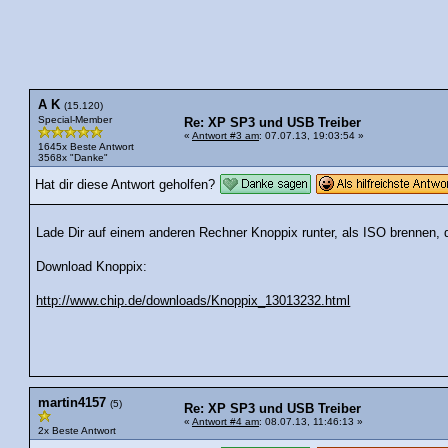
A K
(15.120)
Special-Member
Re: XP SP3 und USB Treiber
«
Antwort #3 am
: 07.07.13, 19:03:54 »
1645x Beste Antwort
3568x "Danke"
Hat dir diese Antwort geholfen?
Lade Dir auf einem anderen Rechner Knoppix runter, als ISO brennen, 
Download Knoppix:
http://www.chip.de/downloads/Knoppix_13013232.html
martin4157
(5)
Re: XP SP3 und USB Treiber
«
Antwort #4 am
: 08.07.13, 11:46:13 »
2x Beste Antwort