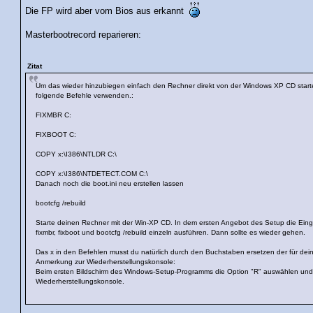
Die FP wird aber vom Bios aus erkannt
Masterbootrecord reparieren:
Zitat
Um das wieder hinzubiegen einfach den Rechner direkt von der Windows XP CD star
folgende Befehle verwenden.:
FIXMBR C:
FIXBOOT C:
COPY x:\I386\NTLDR C:\
COPY x:\I386\NTDETECT.COM C:\
Danach noch die boot.ini neu erstellen lassen
bootcfg /rebuild
Starte deinen Rechner mit der Win-XP CD. In dem ersten Angebot des Setup die Ein
fixmbr, fixboot und bootcfg /rebuild einzeln ausführen. Dann sollte es wieder gehen.
Das x in den Befehlen musst du natürlich durch den Buchstaben ersetzen der für dei
Anmerkung zur Wiederherstellungskonsole:
Beim ersten Bildschirm des Windows-Setup-Programms die Option "R" auswählen und i
Wiederherstellungskonsole.