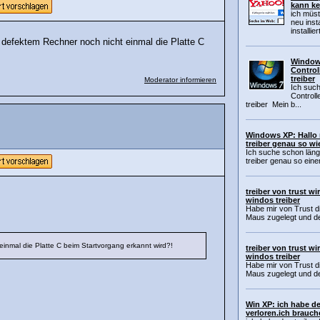
kann ke
ich müst
neu inst
installier
m defektem Rechner noch nicht einmal die Platte C
Windows
Control
treiber
Moderator informieren
Ich suc
Controll
treiber Mein b...
Windows XP: Hallo 
treiber genau so wi
Ich suche schon läng
treiber genau so eine
treiber von trust wi
windos treiber
Habe mir von Trust d
Maus zugelegt und de
einmal die Platte C beim Startvorgang erkannt wird?!
treiber von trust wi
windos treiber
Habe mir von Trust d
Maus zugelegt und de
Win XP: ich habe de
verloren.ich brauch