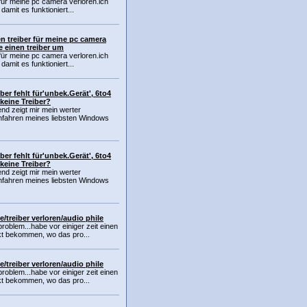
für meine pc camera verloren.ich
damit es funktioniert...
n treiber für meine pc camera
e einen treiber um
für meine pc camera verloren.ich
damit es funktioniert...
ber fehlt für'unbek.Gerät', 6to4
keine Treiber?
end zeigt mir mein werter
hfahren meines liebsten Windows
ber fehlt für'unbek.Gerät', 6to4
keine Treiber?
end zeigt mir mein werter
hfahren meines liebsten Windows
he/treiber verloren/audio phile
problem...habe vor einiger zeit einen
t bekommen, wo das pro...
he/treiber verloren/audio phile
problem...habe vor einiger zeit einen
t bekommen, wo das pro...