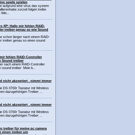
ine spiele spielen
e aufgrund eine virus das system
allierenhabe zurzeit folgen treibe
t Win...
 XP: Hallo mir fehlen RAID-
ler treiber genau so wie Sound
he schon länger nach einem RAID-
er treiber genau so einen sound
mir fehlen RAID-Controller
e Sound treiber
er nach einem RAID-Controller
n sound treiber Mein b...
rd nicht akzeptiert . nimmt immer
ie DS-3700r Tastatur mit Wireless
en dazugehörigen Treiber ...
rd nicht akzeptiert . nimmt immer
ie DS-3700r Tastatur mit Wireless
en dazugehörigen Treiber ...
n treiber für meine pc camera
e einen treiber um