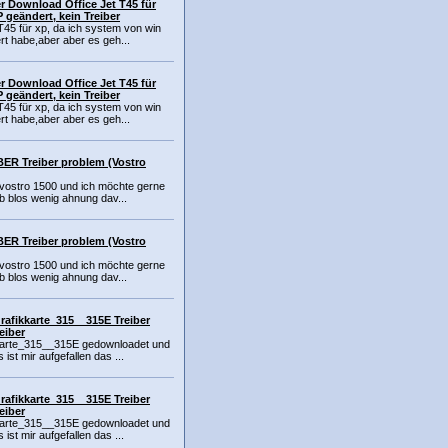
r Download Office Jet T45 für
P geändert, kein Treiber
T45 für xp, da ich system von win
rt habe,aber aber es geh...
r Download Office Jet T45 für
P geändert, kein Treiber
T45 für xp, da ich system von win
rt habe,aber aber es geh...
ER Treiber problem (Vostro
l vostro 1500 und ich möchte gerne
b blos wenig ahnung dav...
ER Treiber problem (Vostro
l vostro 1500 und ich möchte gerne
b blos wenig ahnung dav...
rafikkarte_315__315E Treiber
eiber
karte_315__315E gedownloadet und
 ist mir aufgefallen das ...
rafikkarte_315__315E Treiber
eiber
karte_315__315E gedownloadet und
 ist mir aufgefallen das ...