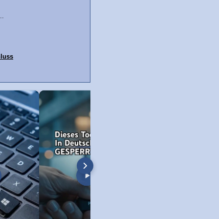
..
luss