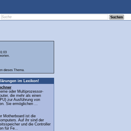
31:03
worten.
ten dieses Thema.
lärungen im Lexikon!
echner
teme oder Multiprozessor-
uter, die mehr als einen
PU) zur Ausführung von
n. Sie ermöglichen ...
r Motherboard ist die
omputers. Auf ihr sind der
eitsspeicher und die Controller
n für Fe...