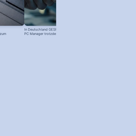
In Deutschland GESPERRT: Microsoft
 zum
PC Manager trotzdem installieren
! #windowstipps