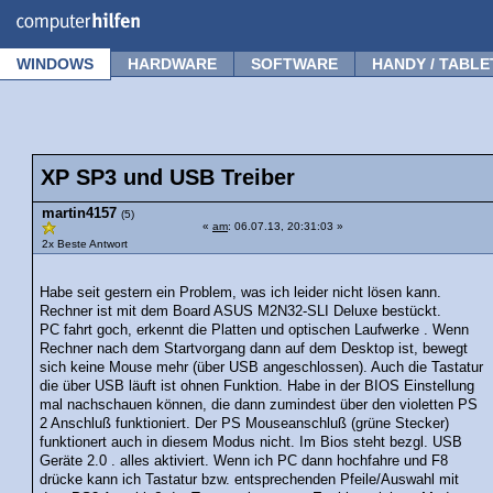
Forum
Tipps
News
Frage stellen
WINDOWS
HARDWARE
SOFTWARE
HANDY / TABLE
XP SP3 und USB Treiber
martin4157
(5)
«
am
: 06.07.13, 20:31:03 »
2x Beste Antwort
Habe seit gestern ein Problem, was ich leider nicht lösen kann.
Rechner ist mit dem Board ASUS M2N32-SLI Deluxe bestückt.
PC fahrt goch, erkennt die Platten und optischen Laufwerke . Wenn
Rechner nach dem Startvorgang dann auf dem Desktop ist, bewegt
sich keine Mouse mehr (über USB angeschlossen). Auch die Tastatur
die über USB läuft ist ohnen Funktion. Habe in der BIOS Einstellung
mal nachschauen können, die dann zumindest über den violetten PS
2 Anschluß funktioniert. Der PS Mouseanschluß (grüne Stecker)
funktionert auch in diesem Modus nicht. Im Bios steht bezgl. USB
Geräte 2.0 . alles aktiviert. Wenn ich PC dann hochfahre und F8
drücke kann ich Tastatur bzw. entsprechenden Pfeile/Auswahl mit