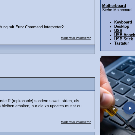
Motherboard
Siehe Mainboard. .
Keyboard
Desktop
dung mit Error Command interpreter?
USB
USB Ansch
Moderator informieren
USB Stick
Tastatur
erste R (repkonsole) sondern soweit strten, als
 bleiben erhalten, nur die xp updates musst du
Moderator informieren