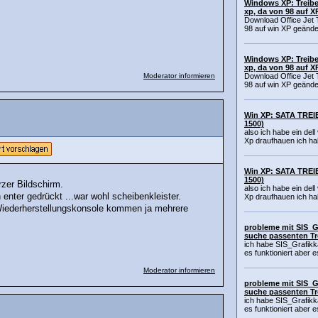
Windows XP: Treibe
xp, da von 98 auf X
Download Office Jet 
98 auf win XP geände
Windows XP: Treibe
xp, da von 98 auf X
Moderator informieren
Download Office Jet 
98 auf win XP geände
Win XP: SATA TREIB
1500)
also ich habe ein del
Xp draufhauen ich ha
Win XP: SATA TREIB
1500)
zer Bildschirm.
also ich habe ein del
enter gedrückt ...war wohl scheibenkleister.
Xp draufhauen ich ha
r Wiederherstellungskonsole kommen ja mehrere
probleme mit SIS_G
suche passenten Tr
ich habe SIS_Grafik
es funktioniert aber es
Moderator informieren
probleme mit SIS_G
suche passenten Tr
ich habe SIS_Grafik
es funktioniert aber es