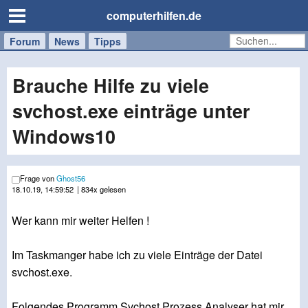
computerhilfen.de
Forum
Handy
Windows
Mac
News
Tipps
/
Tablet
Brauche Hilfe zu viele
svchost.exe einträge unter
Windows10
Frage von
Ghost56
18.10.19, 14:59:52
| 834x gelesen
Wer kann mir weiter Helfen !
Im Taskmanger habe ich zu viele Einträge der Datei
svchost.exe.
Folgendes Programm Svchost Prozess Analyser hat mir