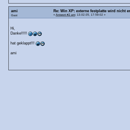
ami
Re: Win XP: externe festplatte wird nicht e
«
Antwort #2 am
: 13.02.05, 17:59:02 »
Gast
Hi,
Danke!!!!!
hat geklappt!!!
ami