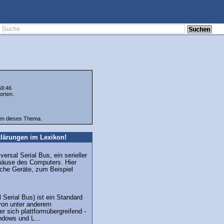
59:46
orten.
ten dieses Thema.
lärungen im Lexikon!
ersal Serial Bus, ein serieller
äuse des Computers. Hier
iche Geräte, zum Beispiel
 Serial Bus) ist ein Standard
von unter anderem
r sich plattformübergreifend -
ndows und L...