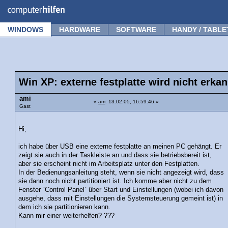
Forum
Tipps
News
Frage stellen
WINDOWS
HARDWARE
SOFTWARE
HANDY / TABLE
Win XP: externe festplatte wird nicht erkan
ami
«
am
: 13.02.05, 16:59:46 »
Gast
Hi,
ich habe über USB eine externe festplatte an meinen PC gehängt. Er
zeigt sie auch in der Taskleiste an und dass sie betriebsbereit ist,
aber sie erscheint nicht im Arbeitsplatz unter den Festplatten.
In der Bedienungsanleitung steht, wenn sie nicht angezeigt wird, dass
sie dann noch nicht partitioniert ist. Ich komme aber nicht zu dem
Fenster `Control Panel` über Start und Einstellungen (wobei ich davon
ausgehe, dass mit Einstellungen die Systemsteuerung gemeint ist) in
dem ich sie partitionieren kann.
Kann mir einer weiterhelfen? ???