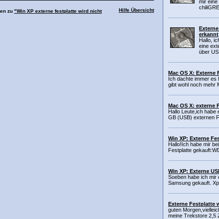
mir ein
chiliGR
Hilfe Übersicht
men zu
"Win XP externe festplatte wird nicht
Externe
erkannt
Hallo, i
eine ext
über USB
Mac OS X: Externe F
Ich dachte immer es l
gibt wohl noch mehr 
Mac OS X: externe F
Hallo Leute,ich habe 
GB (USB) externen Fe
Win XP: Externe Fes
Hallo!Ich habe mir be
Festplatte gekauft:W
Win XP: Externe USB
Soeben habe ich mir 
Samsung gekauft. Xp p
Externe Festplatte 
guten Morgen,vielleic
meine Trekstore 2,5 Z