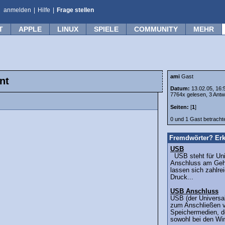
anmelden
|
Hilfe
|
Frage stellen
T
APPLE
LINUX
SPIELE
COMMUNITY
MEHR
ami
Gast
nt
Datum:
13.02.05, 16:
7764x gelesen, 3 Antw
Seiten:
[
1
]
0 und 1 Gast betrach
Fremdwörter? Erk
USB
USB steht für Univ
Anschluss am Geh
lassen sich zahlre
Druck...
USB Anschluss
USB (der Universal
zum Anschließen 
Speichermedien, de
sowohl bei den Wi