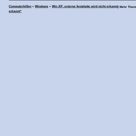
Computerhilfen
»
Windows
»
Win XP: externe festplatte wird nicht erkannt
| Mehr The
erkannt"