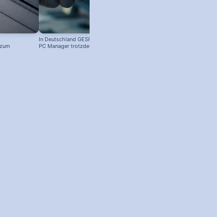
In Deutschland GESPERRT: Microsoft
 zum
PC Manager trotzdem installieren
! #windowstipps