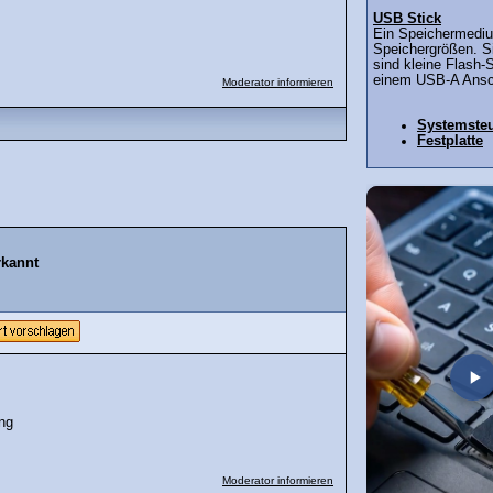
USB Stick
Ein Speichermediu
Speichergrößen. 
sind kleine Flash-
einem USB-A Ansch
Moderator informieren
Systemste
Festplatte
rkannt
ng
Moderator informieren