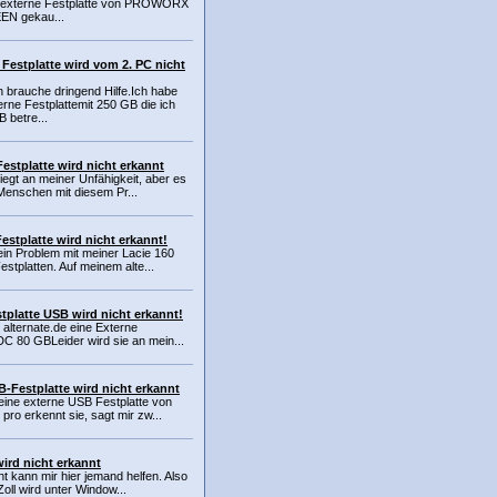
e externe Festplatte von PROWORX
EEN gekau...
 Festplatte wird vom 2. PC nicht
ch brauche dringend Hilfe.Ich habe
erne Festplattemit 250 GB die ich
 betre...
estplatte wird nicht erkannt
iegt an meiner Unfähigkeit, aber es
Menschen mit diesem Pr...
estplatte wird nicht erkannt!
ein Problem mit meiner Lacie 160
stplatten. Auf meinem alte...
tplatte USB wird nicht erkannt!
i alternate.de eine Externe
DC 80 GBLeider wird sie an mein...
-Festplatte wird nicht erkannt
eine externe USB Festplatte von
ro erkennt sie, sagt mir zw...
wird nicht erkannt
ht kann mir hier jemand helfen. Also
oll wird unter Window...