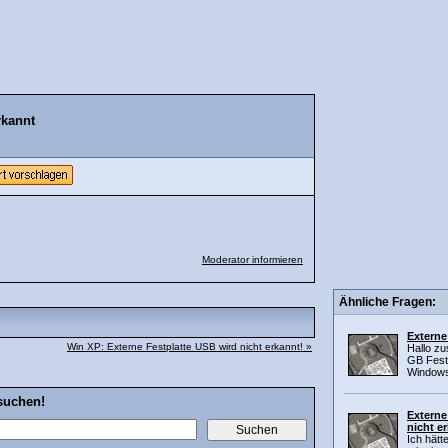
rkannt
Moderator informieren
Ähnliche Fragen:
Externe
Win XP: Externe Festplatte USB wird nicht erkannt! »
Hallo z
GB Festp
Windows
suchen!
Externe
nicht e
Ich hätt