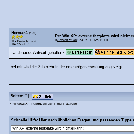
Herman1
(129)
Re: Win XP: externe festplatte wird nicht e
«
Antwort #3 am
: 23.06.11, 12:21:11 »
11x Beste Antwort
19x "Danke"
Hat dir diese Antwort geholfen?
bei mir wird die 2 tb nicht in der datenträgerverwaltung angezeigt
Seiten:
[
1
]
« Windows XP: PureHD will sich immer installieren
Schnelle Hilfe: Hier nach ähnlichen Fragen und passenden Tipps 