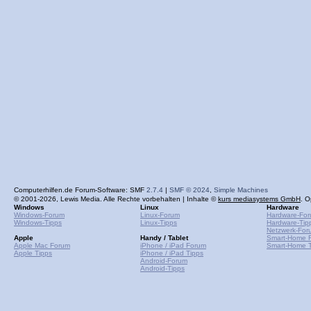
Computerhilfen.de Forum-Software: SMF
2.7.4
|
SMF © 2024
,
Simple Machines
© 2001-2026, Lewis Media. Alle Rechte vorbehalten | Inhalte ©
kurs mediasystems GmbH
. O
Windows
Linux
Hardware
Windows-Forum
Linux-Forum
Hardware-Fo
Windows-Tipps
Linux-Tipps
Hardware-Tip
Netzwerk-For
Apple
Handy / Tablet
Smart-Home 
Apple Mac Forum
iPhone / iPad Forum
Smart-Home T
Apple Tipps
iPhone / iPad Tipps
Android-Forum
Android-Tipps