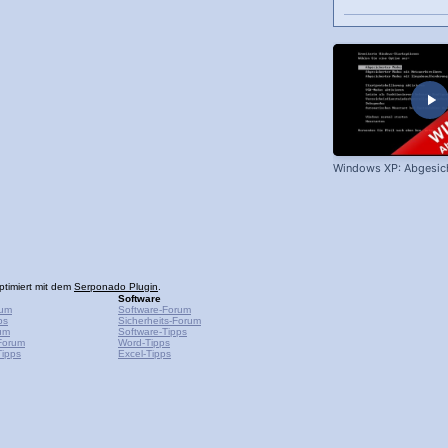
Windows XP: Abgesic
ptimiert mit dem
Serponado Plugin
.
Software
rum
Software-Forum
ps
Sicherheits-Forum
um
Software-Tipps
Forum
Word-Tipps
ipps
Excel-Tipps