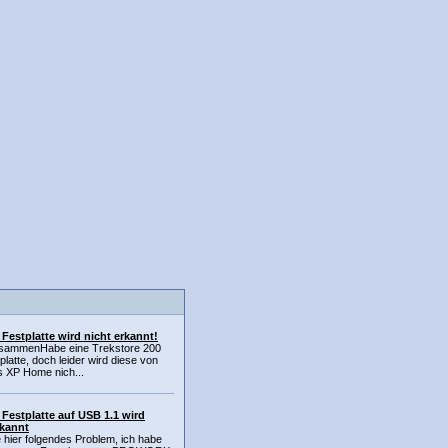
 Festplatte wird nicht erkannt!
usammenHabe eine Trekstore 200
latte, doch leider wird diese von
 XP Home nich...
 Festplatte auf USB 1.1 wird
rkannt
e hier folgendes Problem, ich habe