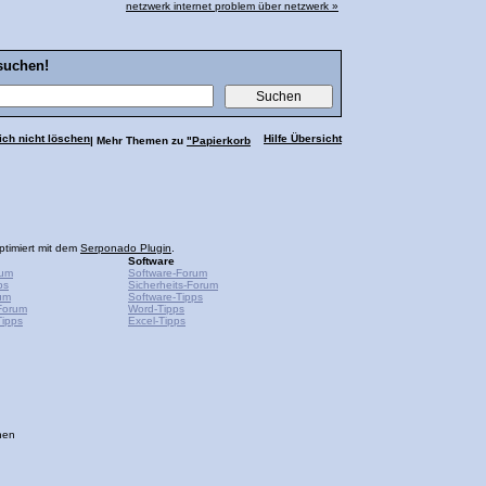
netzwerk internet problem über netzwerk »
suchen!
ich nicht löschen
Hilfe Übersicht
| Mehr Themen zu
"Papierkorb
ptimiert mit dem
Serponado Plugin
.
Software
rum
Software-Forum
ps
Sicherheits-Forum
um
Software-Tipps
Forum
Word-Tipps
ipps
Excel-Tipps
hen