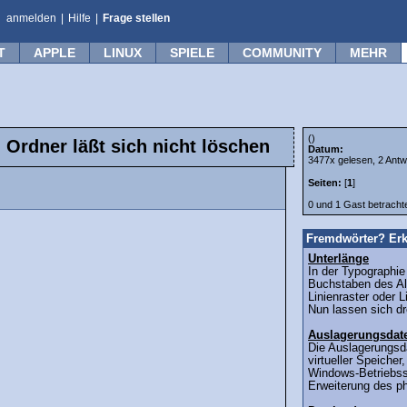
anmelden
|
Hilfe
|
Frage stellen
T
APPLE
LINUX
SPIELE
COMMUNITY
MEHR
()
 Ordner läßt sich nicht löschen
Datum:
3477x gelesen, 2 Antw
Seiten:
[
1
]
0 und 1 Gast betrach
Fremdwörter? Erk
Unterlänge
In der Typographie
Buchstaben des Al
Linienraster oder L
Nun lassen sich dre
Auslagerungsdat
Die Auslagerungsda
virtueller Speicher
Windows-Betriebss
Erweiterung des ph