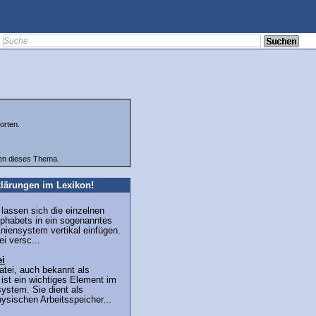
orten.
ten dieses Thema.
lärungen im Lexikon!
 lassen sich die einzelnen
phabets in ein sogenanntes
iniensystem vertikal einfügen.
i versc...
ei
tei, auch bekannt als
, ist ein wichtiges Element im
ystem. Sie dient als
ysischen Arbeitsspeicher...