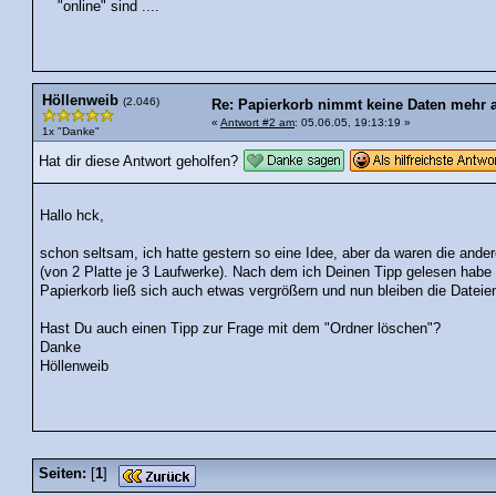
"online" sind ....
Höllenweib
(2.046)
Re: Papierkorb nimmt keine Daten mehr auf
«
Antwort #2 am
: 05.06.05, 19:13:19 »
1x "Danke"
Hat dir diese Antwort geholfen?
Hallo hck,
schon seltsam, ich hatte gestern so eine Idee, aber da waren die ander
(von 2 Platte je 3 Laufwerke). Nach dem ich Deinen Tipp gelesen habe u
Papierkorb ließ sich auch etwas vergrößern und nun bleiben die Dateien
Hast Du auch einen Tipp zur Frage mit dem "Ordner löschen"?
Danke
Höllenweib
Seiten:
[
1
]