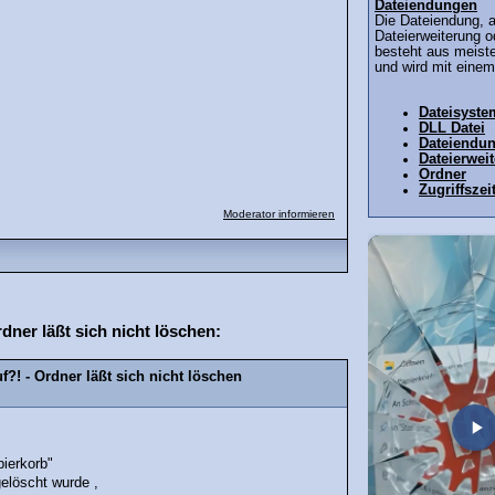
Dateiendungen
Die Dateiendung, 
Dateierweiterung o
besteht aus meiste
und wird mit einem
Dateisyste
DLL Datei
Dateiendu
Dateierwei
Ordner
Zugriffszei
Moderator informieren
ner läßt sich nicht löschen:
?! - Ordner läßt sich nicht löschen
ierkorb"
elöscht wurde ,