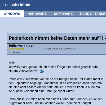
Forum
Tipps
News
Frage stellen
WINDOWS
HARDWARE
SOFTWARE
HANDY / TABLE
Papierkorb nimmt keine Daten mehr auf?! -
Höllenweib
(2.046)
«
am
: 05.06.05, 17:46:49 »
1x "Danke"
Hallo,
ich weiß nicht genau, ob ich meine Frage hier schon gestellt habe -
bin am Verzweifeln!!!
Unter Win 2000 werde von heute auf morgen keine "alt"Daten mehr in
den Papierkorb abgelegt. Manchmal ist es erfoderlich doch noch mal
die eine oder andere wieder herzustellen. Oder es kann ja auch mal
sein, dass versehentl eine Datei gelöscht wurde.
Dann quälle ich mich noch mit einem Ordner rum, auf den ich keinen
Zugriff mehr habe und ihn löschen wollte - geht nicht "Zugriff