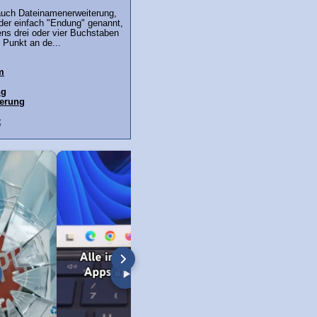
auch Dateinamenerweiterung,
der einfach "Endung" genannt,
ns drei oder vier Buchstaben
 Punkt an de...
m
ng
terung
t