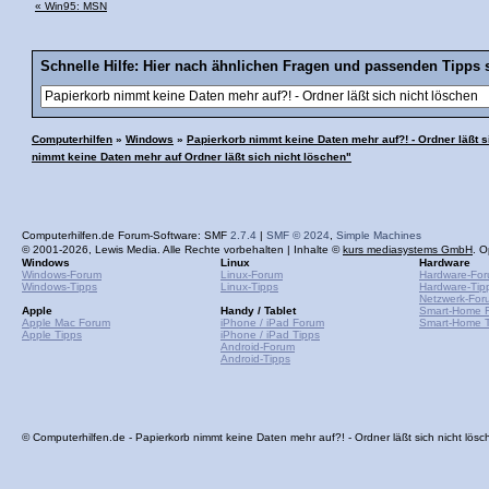
« Win95: MSN
Schnelle Hilfe: Hier nach ähnlichen Fragen und passenden Tipps 
Computerhilfen
»
Windows
»
Papierkorb nimmt keine Daten mehr auf?! - Ordner läßt s
nimmt keine Daten mehr auf Ordner läßt sich nicht löschen"
Computerhilfen.de Forum-Software: SMF
2.7.4
|
SMF © 2024
,
Simple Machines
© 2001-2026, Lewis Media. Alle Rechte vorbehalten | Inhalte ©
kurs mediasystems GmbH
. O
Windows
Linux
Hardware
Windows-Forum
Linux-Forum
Hardware-Fo
Windows-Tipps
Linux-Tipps
Hardware-Tip
Netzwerk-For
Apple
Handy / Tablet
Smart-Home 
Apple Mac Forum
iPhone / iPad Forum
Smart-Home T
Apple Tipps
iPhone / iPad Tipps
Android-Forum
Android-Tipps
© Computerhilfen.de - Papierkorb nimmt keine Daten mehr auf?! - Ordner läßt sich nicht lösc