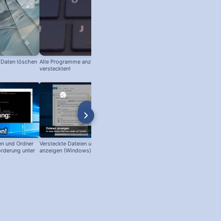
 Daten löschen
Alle Programme anzeigen – auch die
Ordnung mit Windows 11: so räu
versteckten!
du deinen Desktop auf!
en und Ordner
Versteckte Dateien und Ordner
Windows 10 Datenträgerverwaltu
rderung unter
anzeigen (Windows)
öffnen!