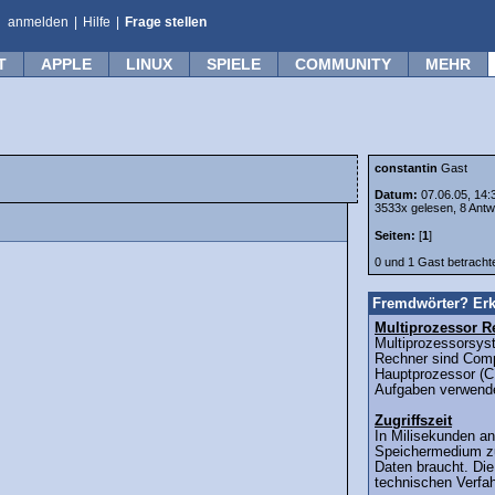
anmelden
|
Hilfe
|
Frage stellen
T
APPLE
LINUX
SPIELE
COMMUNITY
MEHR
constantin
Gast
Datum:
07.06.05, 14:
3533x gelesen, 8 Antw
Seiten:
[
1
]
0 und 1 Gast betrach
Fremdwörter? Erk
Multiprozessor R
Multiprozessorsys
Rechner sind Comp
Hauptprozessor (C
Aufgaben verwende
Zugriffszeit
In Milisekunden an
Speichermedium z
Daten braucht. Die
technischen Verfa