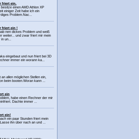
friert ein.
h besitze einen AMD Athlon XP
it einiger Zeit habe ich ein
diges Problem.Nac...
friert ein !
 hab nen dickes Problem und weiß
r weiter... und zwar friert mir mein
in un...
ka eingebaut und nun friert bei 3D
chner immer ein worann ka...
 an allen möglichen Stellen ein,
n beim booten.Woran kann ...
rt ein
roblem, habe einen Rechner der mir
infriert. Dachte immer ...
rt ein!
ach ein paar Stunden friert mein
asse ihn über nach an und ...