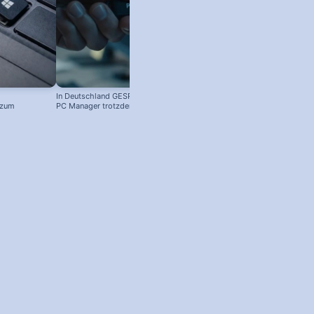
In Deutschland GESPERRT: Microsoft
 zum
PC Manager trotzdem installieren
! #windowstipps