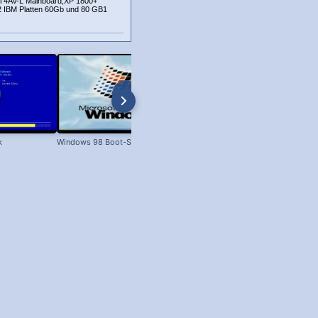
KT4AV-L Mainboard,XP 1800+
02 IBM Platten 60Gb und 80 GB1
k
Windows 98 Boot-Screen
Dateien unter Windows kopieren 
XP bis Win 11!)