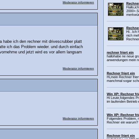
Moderator informieren
Rechner 
Hallo,ic
2000+.Se
merkwür
Rechner 
Hi...Ich
nich meh
Rechner 
a habe ich den rechner mit drivescrubber platt
tte ich das Problem wieder. und durch einfach
vornehme und jetzt wird es vor allem langsam
rechner friert ein
hallohabe ne neue gra
anwendungen mein re
Moderator informieren
Rechner friert ein
Hi,mein Rechner friert
manchmal sogar scho
Win XP: Rechner frie
Hi Leute,folgendes P
im laufenden Betrieb e
Win XP: Rechner frie
Moderator informieren
Folgendes Problem, n
Rechner ein warum? L
Rechner friert ein