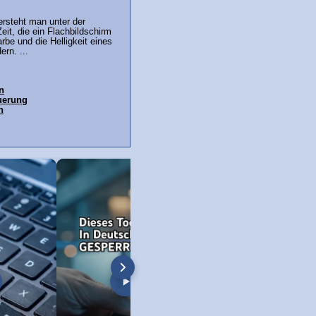
versteht man unter der
eit, die ein Flachbildschirm
rbe und die Helligkeit eines
rn. ...
n
uerung
h