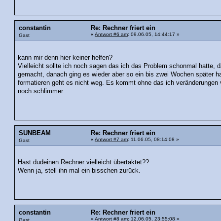
constantin
Re: Rechner friert ein
«
Antwort #6 am
: 09.06.05, 14:44:17 »
Gast
kann mir denn hier keiner helfen?
Vielleicht sollte ich noch sagen das ich das Problem schonmal hatte, d
gemacht, danach ging es wieder aber so ein bis zwei Wochen später ha
formatieren geht es nicht weg. Es kommt ohne das ich veränderungen 
noch schlimmer.
SUNBEAM
Re: Rechner friert ein
«
Antwort #7 am
: 11.06.05, 08:14:08 »
Gast
Hast dudeinen Rechner vielleicht übertaktet??
Wenn ja, stell ihn mal ein bisschen zurück.
constantin
Re: Rechner friert ein
«
Antwort #8 am
: 12.06.05, 23:55:08 »
Gast