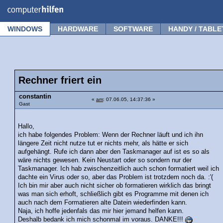
Forum
Tipps
News
Frage stellen
WINDOWS
HARDWARE
SOFTWARE
HANDY / TABLE
Rechner friert ein
constantin
«
am
: 07.06.05, 14:37:36 »
Gast
Hallo,
ich habe folgendes Problem: Wenn der Rechner läuft und ich ihn
längere Zeit nicht nutze tut er nichts mehr, als hätte er sich
aufgehängt. Rufe ich dann aber den Taskmanager auf ist es so als
wäre nichts gewesen. Kein Neustart oder so sondern nur der
Taskmanager. Ich hab zwischenzeitlich auch schon formatiert weil ich
dachte ein Virus oder so, aber das Problem ist trotzdem noch da. :'(
Ich bin mir aber auch nicht sicher ob formatieren wirklich das bringt
was man sich erhoft, schließlich gibt es Programme mit denen ich
auch nach dem Formatieren alte Datein wiederfinden kann.
Naja, ich hoffe jedenfals das mir hier jemand helfen kann.
Deshalb bedank ich mich schonmal im voraus. DANKE!!!