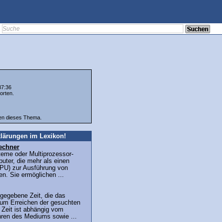
37:36
orten.
ten dieses Thema.
lärungen im Lexikon!
echner
teme oder Multiprozessor-
uter, die mehr als einen
PU) zur Ausführung von
n. Sie ermöglichen ...
gegebene Zeit, die das
um Erreichen der gesuchten
 Zeit ist abhängig vom
hren des Mediums sowie ...