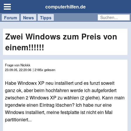
computerhilfen.de
Forum
Handy
Windows
Mac
News
Tipps
/
Tablet
Zwei Windows zum Preis von
einem!!!!!!
Frage von Nickkk
23.09.05, 22:20:06
| 2185x gelesen
Habe Windowx XP neu installiert und es funzt soweit
ganz ok, aber beim hochfahren werde ich aufgefordert
zwischen 2 Windows XP zu wählen (2 gleihe). Kann main
irgendwie einen Eintrag löschen? Ich habe nur eine
Windows installiert, meine festplatte ist nicht ein Mal
partitioniert...