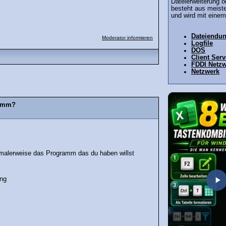
Dateierweiterung o
besteht aus meiste
und wird mit einem
Dateiendu
Moderator informieren
Logfile
DOS
Client Ser
FDDI Netz
Netzwerk
ramm?
rmalerweise das Programm das du haben willst
ung