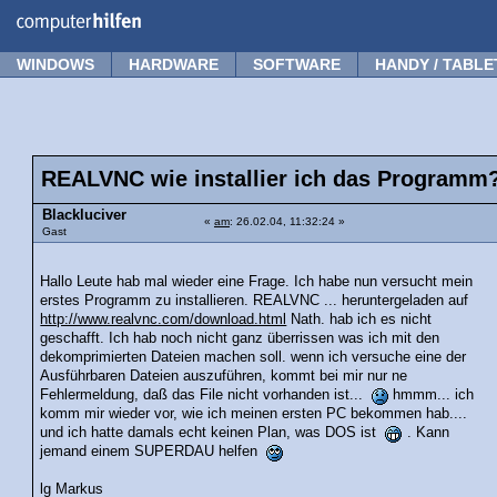
Forum
Tipps
News
Frage stellen
WINDOWS
HARDWARE
SOFTWARE
HANDY / TABLE
REALVNC wie installier ich das Programm
Blackluciver
«
am
: 26.02.04, 11:32:24 »
Gast
Hallo Leute hab mal wieder eine Frage. Ich habe nun versucht mein
erstes Programm zu installieren. REALVNC ... heruntergeladen auf
http://www.realvnc.com/download.html
Nath. hab ich es nicht
geschafft. Ich hab noch nicht ganz überrissen was ich mit den
dekomprimierten Dateien machen soll. wenn ich versuche eine der
Ausführbaren Dateien auszuführen, kommt bei mir nur ne
Fehlermeldung, daß das File nicht vorhanden ist...
hmmm... ich
komm mir wieder vor, wie ich meinen ersten PC bekommen hab....
und ich hatte damals echt keinen Plan, was DOS ist
. Kann
jemand einem SUPERDAU helfen
lg Markus