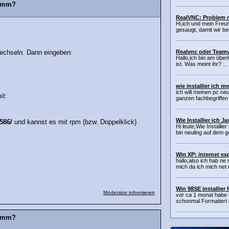
ramm?
RealVNC: Problem m
Hi,ich und mein Fre
gesaugt, damit wir be
Realvnc oder Team
wechseln. Dann eingeben:
Hallo,ich bin am üb
ist. Was meint ihr? ...
wie installier ich 
ich will meinen pc ne
it:
ganzen fachbegriffen n
Wie Installier ich J
586/
und kannst es mit rpm (bzw. Doppelklick)
Hi leute,Wie Installi
bin neuling auf dem g
Win XP: internet exp
hallo,also ich hab ne 
mich da ich mich net m
Win 98SE installie
Moderator informieren
vor ca 1 monat habe 
schonmal Formatiert d
ramm?