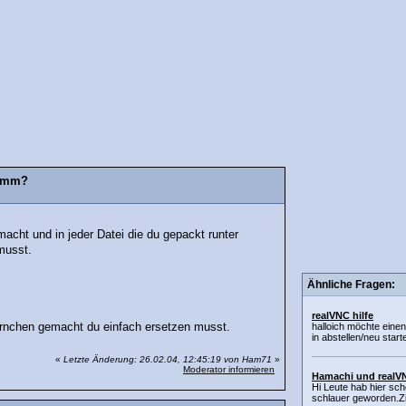
ramm?
cht und in jeder Datei die du gepackt runter
 musst.
Ähnliche Fragen:
realVNC hilfe
ternchen gemacht du einfach ersetzen musst.
halloich möchte eine
in abstellen/neu starte
«
Letzte Änderung: 26.02.04, 12:45:19 von Ham71
»
Moderator informieren
Hamachi und realV
Hi Leute hab hier sc
schlauer geworden.Zit