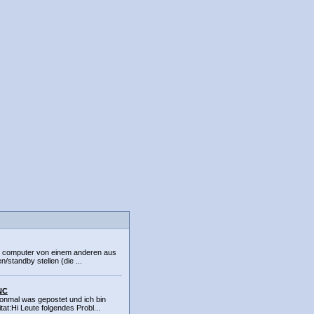
n computer von einem anderen aus
n/standby stellen (die ...
NC
honmal was gepostet und ich bin
at:Hi Leute folgendes Probl...