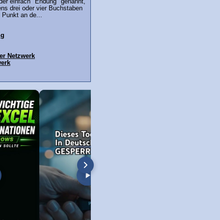
der einfach "Endung" genannt,
ns drei oder vier Buchstaben
 Punkt an de...
ng
ver Netzwerk
werk