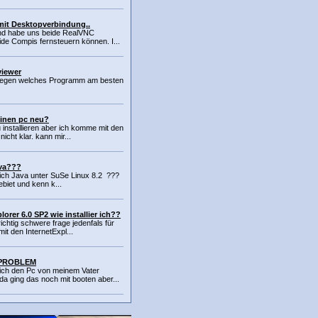
it Desktopverbindung..
und habe uns beide RealVNC
ide Compis fernsteuern können. I...
viewer
erlegen welches Programm am besten
meinen pc neu?
u installieren aber ich komme mit den
icht klar. kann mir...
ava???
er ich Java unter SuSe Linux 8.2 ???
ebiet und kenn k...
lorer 6.0 SP2 wie installier ich??
richtig schwere frage jedenfals für
it den InternetExpl...
r PROBLEM
ich den Pc von meinem Vater
a ging das noch mit booten aber...