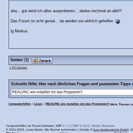
aha... gut werd ich alles ausprobieren... danke nochmal an alle!!!
Das Forum ist echt genial... da werden sie wirklich geholfen
lg Markus
Seiten:
[
1
]
« PC-Games
Schnelle Hilfe: Hier nach ähnlichen Fragen und passenden Tipps 
Computerhilfen
»
Linux
»
REALVNC wie installier ich das Programm?
| Mehr Themen 
Computerhilfen.de Forum-Software: SMF
2.7.4
|
SMF © 2024
,
Simple Machines
© 2001-2026, Lewis Media. Alle Rechte vorbehalten | Inhalte ©
kurs mediasystems GmbH
. O