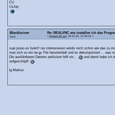
CU
CeJay
Blackluciver
Re: REALVNC wie installier ich das Prog
«
Antwort #2 am
: 26.02.04, 12:39:33 »
Gast
supi joooo es funkt!! nur interessieren würds mich schon wie das zu insta
man sich so ein tar.gz File herunterlädt und es dekomprimiert.... was 
Die ausführbaren Dateien anklicken hilft nix...
und damit habe ich 
aufgeschöpft
lg Markus