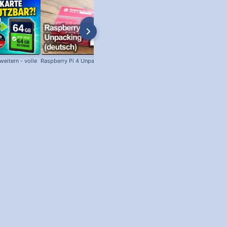
eitern - volle
Raspberry Pi 4 Unpacking (deutsch)
SSH unter Windows: Per SSH am
Raspberry Pi anmelden!