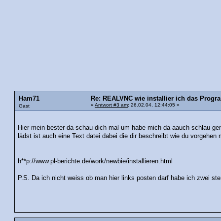
Ham71
Re: REALVNC wie installier ich das Prog
«
Antwort #3 am
: 26.02.04, 12:44:05 »
Gast
Hier mein bester da schau dich mal um habe mich da aauch schlau gema
lädst ist auch eine Text datei dabei die dir beschreibt wie du vorgehen
h**p://www.pl-berichte.de/work/newbie/installieren.html
P.S. Da ich nicht weiss ob man hier links posten darf habe ich zwei s