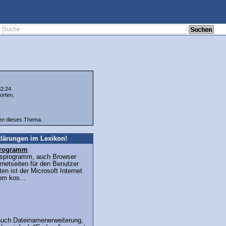
32:24
orten.
ten dieses Thema.
lärungen im Lexikon!
sprogramm
ffsprogramm, auch Browser
ernetseiten für den Benutzer
en ist der Microsoft Internet
om kos...
auch Dateinamenerweiterung,