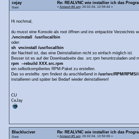
cejay
Re: REALVNC wie installier ich das Prog
«
Antwort #4 am
: 26.02.04, 12:56:44 »
Gast
Hi nochmal,
du musst eine Konsole als root öffnen und ins entpackte Verzeichnis 
./vncinstall /usr/local/bin
oder:
sh vncinstall /usr/local/bin
der Nachteil ist, das eine Deinstallation nicht so einfach möglich ist.
Besser ist es auf der Downloadseite das .src.rpm heruntrzuladen und m
rpm --rebuild XXX.src.rpm
ein selbstkompiliertes RPM-Paket zu erstellen.
Das so erstellte .rpm findest du anschließend in
/usr/src/RPM/RPMS/i
installieren und später bei Bedarf wieder deinstallieren!
CU
CeJay
Blackluciver
Re: REALVNC wie installier ich das Prog
«
Antwort #5 am
: 26.02.04, 13:50:06 »
Gast