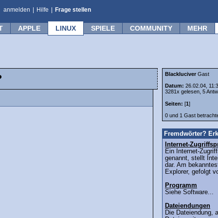
anmelden
|
Hilfe
|
Frage stellen
T
APPLE
LINUX
SPIELE
COMMUNITY
MEHR
Blackluciver
Gast
?
Datum:
26.02.04, 11:
3281x gelesen, 5 Antw
Seiten:
[
1
]
0 und 1 Gast betrach
Fremdwörter? Erk
Internet-Zugriff
Ein Internet-Zugri
genannt, stellt Int
dar. Am bekanntest
Explorer, gefolgt v
Programm
Siehe Software...
Dateiendungen
Die Dateiendung, 