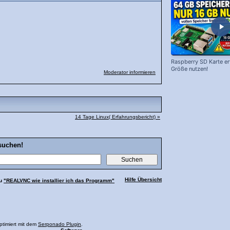
Raspberry SD Karte erw
Größe nutzen!
Moderator informieren
14 Tage Linux( Erfahrungsbericht) »
suchen!
Hilfe Übersicht
zu
"REALVNC wie installier ich das Programm"
ptimiert mit dem
Serponado Plugin
.