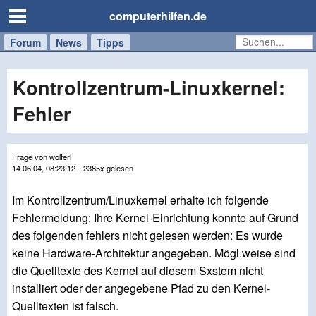
computerhilfen.de
Forum
Handy
Windows
Mac
News
Tipps
/
Tablet
Kontrollzentrum-Linuxkernel:
Fehler
Frage von wolferl
14.06.04, 08:23:12
| 2385x gelesen
Im Kontrollzentrum/Linuxkernel erhalte ich folgende
Fehlermeldung: Ihre Kernel-Einrichtung konnte auf Grund
des folgenden fehlers nicht gelesen werden: Es wurde
keine Hardware-Architektur angegeben. Mögl.weise sind
die Quelltexte des Kernel auf diesem Sxstem nicht
installiert oder der angegebene Pfad zu den Kernel-
Quelltexten ist falsch.