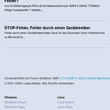
Fehler?
core i5 2500kGigabyte P67a-d3-b3 MainboardCorsair XMP3 8 GBHD 7750WDC
500gb FestplatteWin 7 64bitSo;...
STOP-Fehler, Fehler durch einen Gerätetreiber
Fehler durch einen GerätetreiberVielen Dank für das Einsenden Ihres Fehlerberichts
an Microsoft.Zu...
Computerhilfen.de Forum-Software: SMF
2.7.4
|
SMF © 2024
,
Simple Machines
© 2001-2026, Lewis Media. Alle Rechte vorbehalten
Windows
Linux
Windows-Forum
Linux-Forum
Windows-Tipps
Linux-Tipps