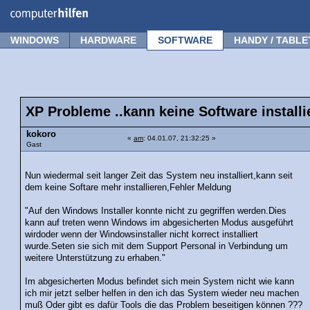
Forum
Tipps
News
Frage stellen
WINDOWS
HARDWARE
SOFTWARE
HANDY / TABLE
XP Probleme ..kann keine Software installi
kokoro
«
am
: 04.01.07, 21:32:25 »
Gast
Nun wiedermal seit langer Zeit das System neu installiert,kann seit
dem keine Softare mehr installieren,Fehler Meldung
"Auf den Windows Installer konnte nicht zu gegriffen werden.Dies
kann auf treten wenn Windows im abgesicherten Modus ausgeführt
wirdoder wenn der Windowsinstaller nicht korrect installiert
wurde.Seten sie sich mit dem Support Personal in Verbindung um
weitere Unterstützung zu erhaben."
Im abgesicherten Modus befindet sich mein System nicht wie kann
ich mir jetzt selber helfen in den ich das System wieder neu machen
muß Oder gibt es dafür Tools die das Problem beseitigen können ???