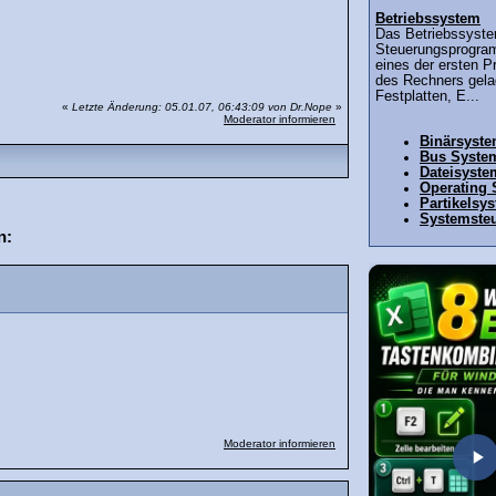
Betriebssystem
Das Betriebssyste
Steuerungsprogra
eines der ersten 
des Rechners gelad
Festplatten, E...
«
Letzte Änderung: 05.01.07, 06:43:09 von Dr.Nope
»
Moderator informieren
Binärsyst
Bus Syste
Dateisyste
Operating
Partikelsy
Systemste
n:
Moderator informieren