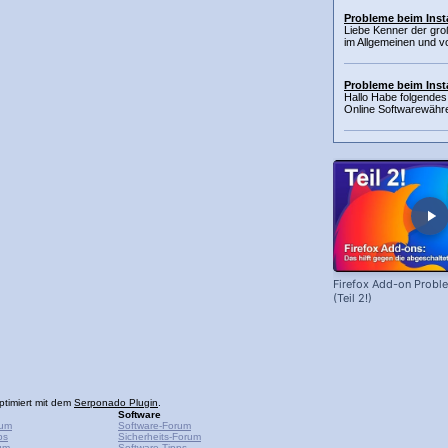
Probleme beim Insta
Liebe Kenner der gr
im Allgemeinen und 
Probleme beim Inst
Hallo Habe folgendes 
Online Softwarewähren
Firefox Add-on Prob
(Teil 2!)
ptimiert mit dem
Serponado Plugin
.
Software
rum
Software-Forum
ps
Sicherheits-Forum
um
Software-Tipps