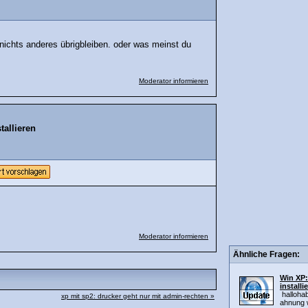
 nichts anderes übrigbleiben. oder was meinst du
Moderator informieren
tallieren
Moderator informieren
Ähnliche Fragen:
Win XP:
installi
hallohab
xp mit sp2: drucker geht nur mit admin-rechten »
ahnung w