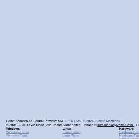
Computerhilfen.de Forum-Software: SMF
2.7.4
|
SMF © 2024
,
Simple Machines
© 2001-2026, Lewis Media. Alle Rechte vorbehalten | Inhalte ©
kurs mediasystems GmbH
. O
Windows
Linux
Hardware
Windows-Forum
Linux-Forum
Hardware-Fo
Windows-Tipps
Linux-Tipps
Hardware-Tip
Netzwerk-For