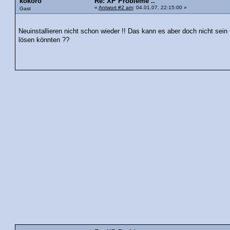
kokoro
Re: XP Probleme ..
«
Antwort #2 am
: 04.01.07, 22:15:00 »
Gast
Neuinstallieren nicht schon wieder !! Das kann es aber doch nicht sein
lösen könnten ??