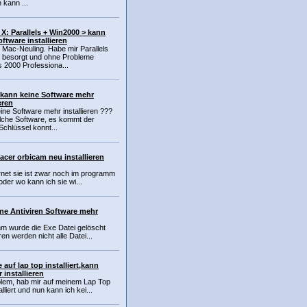
 kann ...
X: Parallels + Win2000 > kann
oftware installieren
n Mac-Neuling. Habe mir Parallels
 besorgt und ohne Probleme
 2000 Professiona...
 kann keine Software mehr
eren
ine Software mehr installieren ???
lche Software, es kommt der
Schlüssel konnt...
acer orbicam neu installieren
rnet sie ist zwar noch im programm
oder wo kann ich sie wi...
ne Antiviren Software mehr
m wurde die Exe Datei gelöscht
en werden nicht alle Datei...
uf lap top installiert,kann
 installieren
oblem, hab mir auf meinem Lap Top
iert und nun kann ich kei...