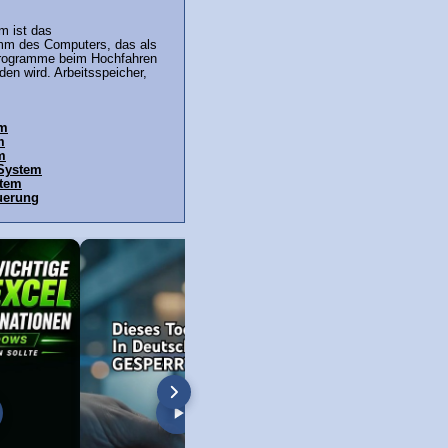
m ist das
mm des Computers, das als
Programme beim Hochfahren
en wird. Arbeitsspeicher,
em
m
m
 System
stem
uerung