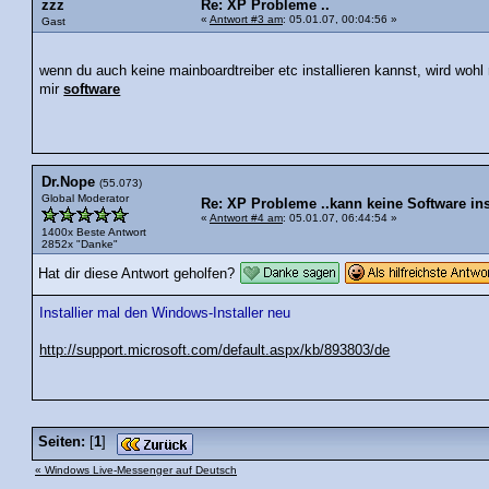
zzz
Re: XP Probleme ..
«
Antwort #3 am
: 05.01.07, 00:04:56 »
Gast
wenn du auch keine mainboardtreiber etc installieren kannst, wird wohl
mir
software
Dr.Nope
(55.073)
Global Moderator
Re: XP Probleme ..kann keine Software ins
«
Antwort #4 am
: 05.01.07, 06:44:54 »
1400x Beste Antwort
2852x "Danke"
Hat dir diese Antwort geholfen?
Installier mal den Windows-Installer neu
http://support.microsoft.com/default.aspx/kb/893803/de
Seiten:
[
1
]
« Windows Live-Messenger auf Deutsch