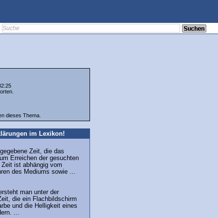
32:25
orten.
ten dieses Thema.
lärungen im Lexikon!
gegebene Zeit, die das
um Erreichen der gesuchten
 Zeit ist abhängig vom
hren des Mediums sowie ...
versteht man unter der
eit, die ein Flachbildschirm
rbe und die Helligkeit eines
rn. ...