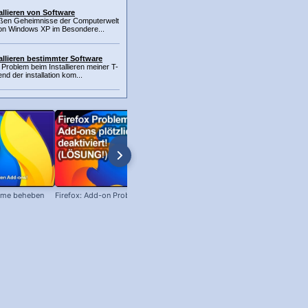
llieren von Software
oßen Geheimnisse der Computerwelt
von Windows XP im Besondere...
allieren bestimmter Software
Problem beim Installieren meiner T-
d der installation kom...
leme beheben
Firefox: Add-on Probleme beheben!
ZIP Archiv erstellen – Daten
komprimieren!