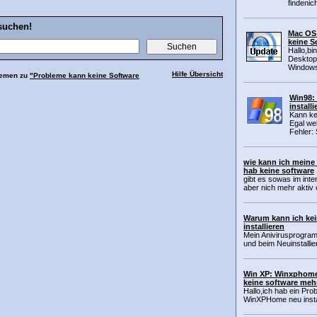
findenich
suchen!
Mac OS 
keine S
Hallo,bi
Desktop
Windows
Hilfe Übersicht
hemen zu
"Probleme kann keine Software
Win98:
installi
Kann ke
Egal we
Fehler: 
wie kann ich meine 
hab keine software
gibt es sowas im inte
aber nich mehr aktiv 
Warum kann ich kei
installieren
Mein Anivirusprogram
und beim Neuinstallier
Win XP: Winxphome a
keine software mehr
Hallo,ich hab ein Pr
WinXPHome neu install