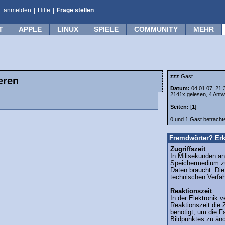
anmelden
|
Hilfe
|
Frage stellen
T
APPLE
LINUX
SPIELE
COMMUNITY
MEHR
zzz
Gast
eren
Datum:
04.01.07, 21:
2141x gelesen, 4 Antw
Seiten:
[
1
]
0 und 1 Gast betrach
Fremdwörter? Erk
Zugriffszeit
In Milisekunden an
Speichermedium z
Daten braucht. Die
technischen Verfa
Reaktionszeit
In der Elektronik 
Reaktionszeit die Z
benötigt, um die Fa
Bildpunktes zu ände