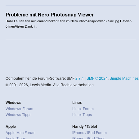
Probleme mit Nero Photosnap Viewer
Hallo LeuteKann mir jemand helfenKann im Nero Photosnapviewer keine jpg Dateien
öffnenVielen Dank i...
Computerhilfen.de Forum-Software: SMF
2.7.4
|
SMF © 2024
,
Simple Machines
© 2001-2026, Lewis Media. Alle Rechte vorbehalten
Windows
Linux
Windows-Forum
Linux-Forum
Windows-Tipps
Linux-Tipps
Apple
Handy / Tablet
Apple Mac Forum
iPhone / iPad Forum
Apple Tipps
iPhone / iPad Tipps