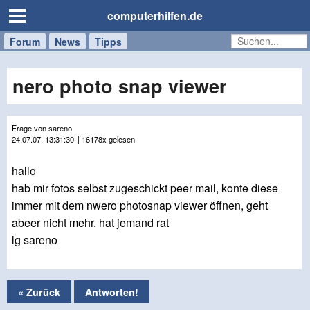
computerhilfen.de
Forum
Handy
Windows
Mac
News
Tipps
/
Tablet
nero photo snap viewer
Frage von sareno
24.07.07, 13:31:30
| 16178x gelesen
hallo
hab mir fotos selbst zugeschickt peer mail, konte diese
immer mit dem nwero photosnap viewer öffnen, geht
abeer nicht mehr. hat jemand rat
lg sareno
« Zurück
Antworten!