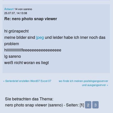
Antwort
14 von sareno
25.07.07, 14:13:08
Re: nero photo snap viewer
hi grünspecht
meine bilder sind
jpeg
und leider habe ich imer noch das
problem
hiiiiiiiiiiiiiilfeeeeeeeeeeeeeeeee
lg sareno
weiß nicht woran es liegt
« Serienbrief erstellen Word07 Excel 07
wo finde ich meinen posteingangsserver
und ausgangserver »
Sie betrachten das Thema:
nero photo snap viewer (sareno) - Seiten: [
1
]
2
3