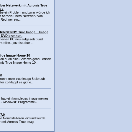
ber Netzwerk mit Acronis True
??
abe ein Problem und zwar würde ich
it Acronis übers Netzwerk von
Rechner ein...
DRINGEND!! True Image....Image
f DVD brennen.
t meinen PC neu aufgesetzt und
tellen...jetzt ist aber ...
True Image Home 10
on euch eine Seite wo genau erklärt
onis True Image Home 10...
 8
kennt mein true image 8 die usb
nter xp klappt es gibt e...
ch hab ein komplettes image meines
so C windowsP ProgrammeG...
7.0
ge Neuinstallieren leid und würde
n mit Acronis True Imag...