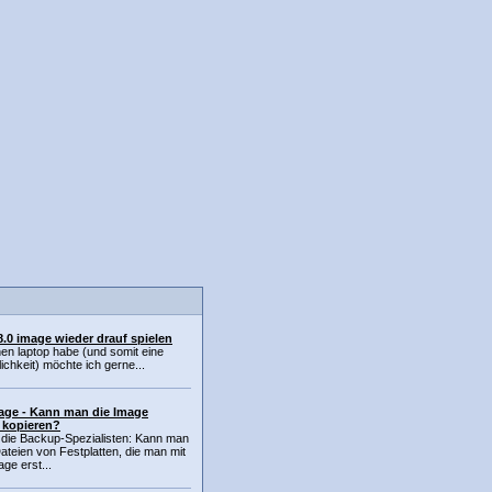
8.0 image wieder drauf spielen
nen laptop habe (und somit eine
chkeit) möchte ich gerne...
age - Kann man die Image
 kopieren?
 die Backup-Spezialisten: Kann man
teien von Festplatten, die man mit
ge erst...