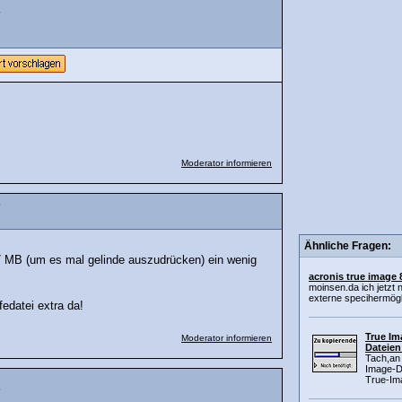
?
Moderator informieren
?
Ähnliche Fragen:
7 MB (um es mal gelinde auszudrücken) ein wenig
acronis true image 
moinsen.da ich jetzt 
externe specihermögli
ilfedatei extra da!
True Im
Moderator informieren
Dateien
Tach,an
Image-Da
True-Ima
?