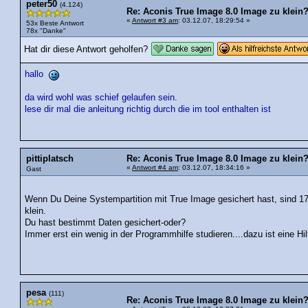
peter50
(4.124)
Re: Aconis True Image 8.0 Image zu klein
«
Antwort #3 am
: 03.12.07, 18:29:54 »
53x Beste Antwort
78x "Danke"
Hat dir diese Antwort geholfen?
hallo
da wird wohl was schief gelaufen sein.
lese dir mal die anleitung richtig durch die im tool enthalten ist
pittiplatsch
Re: Aconis True Image 8.0 Image zu klein
«
Antwort #4 am
: 03.12.07, 18:34:16 »
Gast
Wenn Du Deine Systempartition mit True Image gesichert hast, sind 1
klein.
Du hast bestimmt Daten gesichert-oder?
Immer erst ein wenig in der Programmhilfe studieren....dazu ist eine H
pesa
(111)
Re: Aconis True Image 8.0 Image zu klein