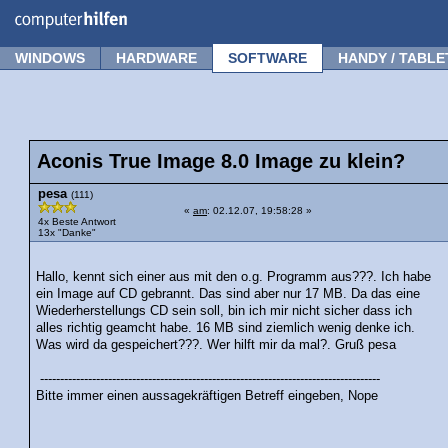
Forum
Tipps
News
Frage stellen
WINDOWS
HARDWARE
SOFTWARE
HANDY / TABLE
Aconis True Image 8.0 Image zu klein?
pesa
(111)
«
am
: 02.12.07, 19:58:28 »
4x Beste Antwort
13x "Danke"
Hallo, kennt sich einer aus mit den o.g. Programm aus???. Ich habe
ein Image auf CD gebrannt. Das sind aber nur 17 MB. Da das eine
Wiederherstellungs CD sein soll, bin ich mir nicht sicher dass ich
alles richtig geamcht habe. 16 MB sind ziemlich wenig denke ich.
Was wird da gespeichert???. Wer hilft mir da mal?. Gruß pesa
-------------------------------------------------------------------------------------
Bitte immer einen aussagekräftigen Betreff eingeben, Nope