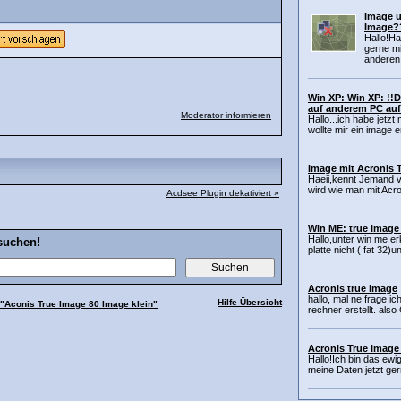
Image ü
Image?
Hallo!H
gerne m
anderen 
Win XP: Win XP: !!
auf anderem PC au
Moderator informieren
Hallo...ich habe jetz
wollte mir ein image ers
Image mit Acronis 
Haeii,kennt Jemand v
wird wie man mit Acr
Acdsee Plugin dekativiert »
Win ME: true Image
Hallo,unter win me er
suchen!
platte nicht ( fat 32)u
Acronis true image
hallo, mal ne frage.i
Hilfe Übersicht
"Aconis True Image 80 Image klein"
rechner erstellt. al
Acronis True Image 
Hallo!Ich bin das ewi
meine Daten jetzt ger