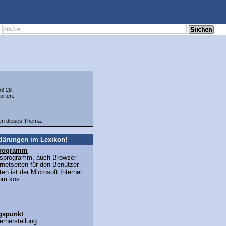
58:28
orten.
ten dieses Thema.
lärungen im Lexikon!
sprogramm
ffsprogramm, auch Browser
ernetseiten für den Benutzer
en ist der Microsoft Internet
om kos...
gspunkt
herstellung. ...