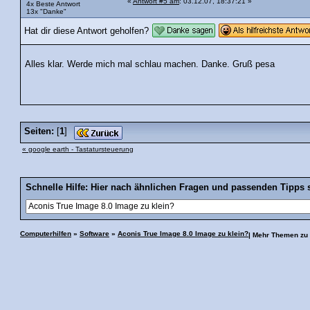
«
Antwort #5 am
: 03.12.07, 18:37:21 »
4x Beste Antwort
13x "Danke"
Hat dir diese Antwort geholfen?
Alles klar. Werde mich mal schlau machen. Danke. Gruß pesa
Seiten:
[
1
]
« google earth - Tastatursteuerung
Schnelle Hilfe: Hier nach ähnlichen Fragen und passenden Tipps 
Computerhilfen
»
Software
»
Aconis True Image 8.0 Image zu klein?
| Mehr Themen zu