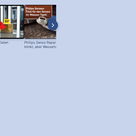
 Daten
Philips Senso Reparatur: Blaue LED
Telefon Symbol + Kostenlose Off
blinkt, aber Wassertank voll?
Icons (Download!)