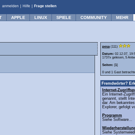
anmelden
|
Hilfe
|
Frage stellen
T
APPLE
LINUX
SPIELE
COMMUNITY
MEHR
pesa
(111)
Datum:
02.12.07, 19:
1737x gelesen, 5 Antw
Seiten:
[
1
]
0 und 1 Gast betrach
Fremdwörter? Erk
Internet-Zugriff
Ein Internet-Zugri
genannt, stellt Int
dar. Am bekanntest
Explorer, gefolgt v
Programm
Siehe Software...
Wiederherstellun
Siehe Systemwieder