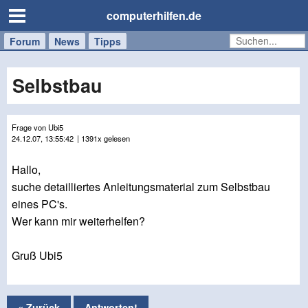
computerhilfen.de
Forum
Handy
Windows
Mac
News
Tipps
/
Tablet
Selbstbau
Frage von Ubi5
24.12.07, 13:55:42
| 1391x gelesen
Hallo,
suche detailliertes Anleitungsmaterial zum Selbstbau
eines PC's.
Wer kann mir weiterhelfen?
Gruß Ubi5
« Zurück
Antworten!