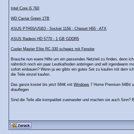
Intel Core i5 760
WD Caviar Green 1TB
ASUS P7H55/USB3 - Socket 1156 - Chipset H55 - ATX
ASUS Radeon HD 5770 - 1 GB GDDR5
Cooler Master Elite RC-330 schwarz mit Fenster
Brauche nun euere Hilfe um ein passendes Netzteil zu finden, denn ich w
nähmlich noch ein paar Leutkathoden anbringen und will irgendwann ma
sofort einbauen? Wenn ja wo gibts ein gutes Set zu kaufen mit dem i
die Teile einzel kaufen.
Das ganze kostet bis jetzt 584€ mit
Windows
7 Home Premium 64Bit un
drauflegen
Sind die Teile alle kompatibel zueinander und machen sie auch Sinn? 