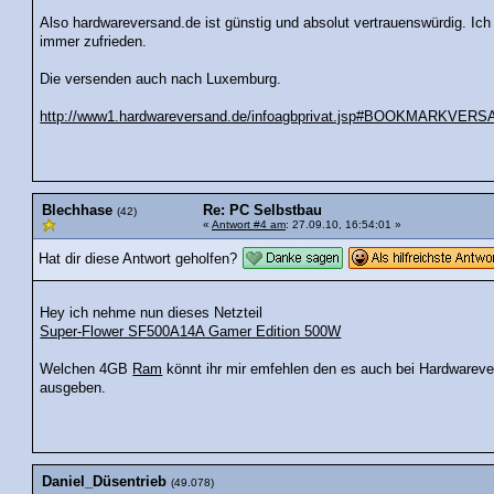
Also hardwareversand.de ist günstig und absolut vertrauenswürdig. Ich s
immer zufrieden.
Die versenden auch nach Luxemburg.
http://www1.hardwareversand.de/infoagbprivat.jsp#BOOKMARKVER
Blechhase
Re: PC Selbstbau
(42)
«
Antwort #4 am
: 27.09.10, 16:54:01 »
Hat dir diese Antwort geholfen?
Hey ich nehme nun dieses Netzteil
Super-Flower SF500A14A Gamer Edition 500W
Welchen 4GB
Ram
könnt ihr mir emfehlen den es auch bei Hardwarevers
ausgeben.
Daniel_Düsentrieb
(49.078)