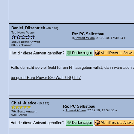
Daniel_Düsentrieb
(49.078)
Top News Poster
Re: PC Selbstbau
«
Antwort #7 am
: 27.09.10, 17:39:34 »
1660x Beste Antwort
3079x "Danke"
Hat dir diese Antwort geholfen?
Falls du nicht so viel Geld für ein NT ausgeben willst, dann wäre auch d
be quiet! Pure Power 530 Watt / BQT L7
Chief_Justice
(10.935)
Re: PC Selbstbau
«
Antwort #8 am
: 27.09.10, 17:54:50 »
76x Beste Antwort
92x "Danke"
Hat dir diese Antwort geholfen?