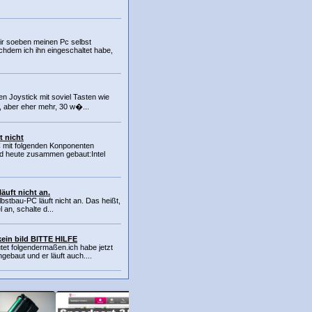
ir soeben meinen Pc selbst
dem ich ihn eingeschaltet habe,
nen Joystick mit soviel Tasten wie
, aber eher mehr, 30 w�...
t nicht
 mit folgenden Konponenten
d heute zusammen gebaut:Intel
äuft nicht an.
lbstbau-PC läuft nicht an. Das heißt,
l an, schalte d...
kein bild BITTE HILFE
tet folgendermaßen.ich habe jetzt
baut und er läuft auch....