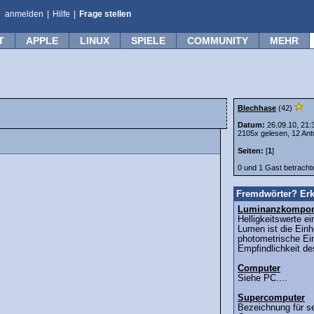
anmelden
|
Hilfe
|
Frage stellen
T
APPLE
LINUX
SPIELE
COMMUNITY
MEHR
Blechhase
(42)
Datum:
26.09.10, 21:
2105x gelesen, 12 Ant
Seiten:
[
1
]
0 und 1 Gast betrach
Fremdwörter? Erk
Luminanzkompon
Helligkeitswerte ei
Lumen ist die Einh
photometrische Ein
Empfindlichkeit de
Computer
Siehe PC....
Supercomputer
Bezeichnung für se