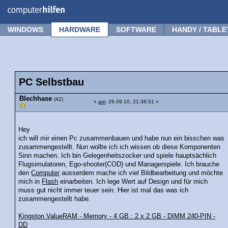
Forum
Tipps
News
Frage stellen
WINDOWS
HARDWARE
SOFTWARE
HANDY / TABLE
PC Selbstbau
Blechhase
(42)
«
am
: 26.09.10, 21:36:51 »
Hey
ich will mir einen Pc zusammenbauen und habe nun ein bisschen was
zusammengestellt. Nun wollte ich ich wissen ob diese Komponenten
Sinn machen. Ich bin Gelegenheitszocker und spiele hauptsächlich
Flugsimulatoren, Ego-shooter(COD) und Managerspiele. Ich brauche
den
Computer
ausserdem mache ich viel Bildbearbeitung und möchte
mich in
Flash
einarbeiten. Ich lege Wert auf Design und für mich
muss gut nicht immer teuer sein. Hier ist mal das was ich
zusammengestellt habe.
Kingston ValueRAM - Memory - 4 GB : 2 x 2 GB - DIMM 240-PIN -
DD