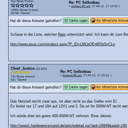
Top News Poster
Re: PC Selbstbau
«
Antwort #5 am
: 27.09.10, 17:16:52 »
1660x Beste Antwort
3079x "Danke"
Hat dir diese Antwort geholfen?
Schaue in die Liste, welcher
Ram
unterstützt wird. Ich kann dir zum Be
http://www.asus.com/product.aspx?P_ID=LMLbQEr6R3s5yCLg
Chief_Justice
(10.935)
Re: PC Selbstbau
«
Antwort #6 am
: 27.09.10, 17:33:31 »
76x Beste Antwort
92x "Danke"
Hat dir diese Antwort geholfen?
Das Netzteil reicht zwar aus, ist aber nicht so das Gelbe vom Ei.
Es bietet nur 17 und 18A auf 12V1 und 2. Da ist für 500W-NT recht wen
Ich würde eher ein gutes 400-450W-NT nehmen. Bsw. dieses:
http://www1.hardwareversand.de/articledetail.jsp?aid=24949&agid=240