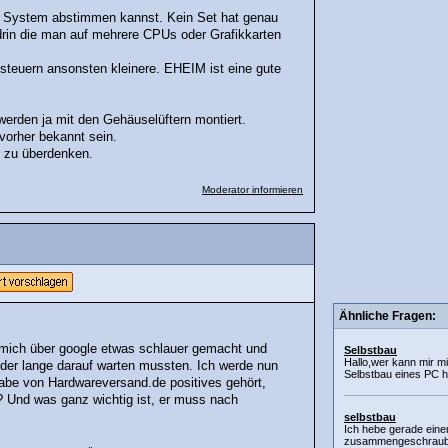
in System abstimmen kannst. Kein Set hat genau
 drin die man auf mehrere CPUs oder Grafikkarten
steuern ansonsten kleinere. EHEIM ist eine gute
werden ja mit den Gehäuselüftern montiert.
vorher bekannt sein.
l zu überdenken.
Moderator informieren
Ähnliche Fragen:
ich über google etwas schlauer gemacht und
Selbstbau
Hallo,wer kann mir mi
er lange darauf warten mussten. Ich werde nun
Selbstbau eines PC h
abe von Hardwareversand.de positives gehört,
 Und was ganz wichtig ist, er muss nach
selbstbau
Ich hebe gerade eine
zusammengeschraubt. 