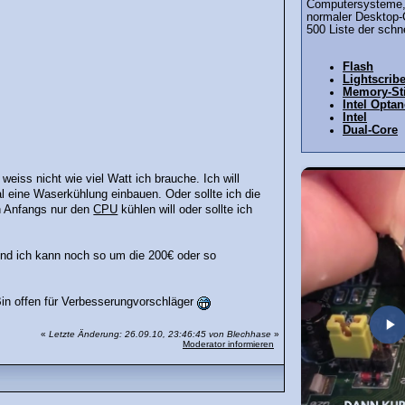
Computersysteme, 
normaler Desktop-
500 Liste der schn
Flash
Lightscribe
Memory-St
Intel Opta
Intel
Dual-Core
eiss nicht wie viel Watt ich brauche. Ich will
l eine Waserkühlung einbauen. Oder sollte ich die
ch Anfangs nur den
CPU
kühlen will oder sollte ich
d ich kann noch so um die 200€ oder so
Bin offen für Verbesserungvorschläger
«
Letzte Änderung: 26.09.10, 23:46:45 von Blechhase
»
Moderator informieren