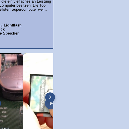
die ein vielfaches an Leistung
Computer besitzen. Die Top
ellsten Supercomputer wel...
 / Lightflash
ick
ne Speicher