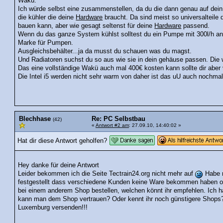
Wakü:
Ich würde selbst eine zusammenstellen, da du die dann genau auf de
die kühler die deine
Hardware
braucht. Da sind meist so universalteile
bauen kann, aber wie gesagt seltenst für deine
Hardware
passend.
Wenn du das ganze System kühlst solltest du ein Pumpe mit 300l/h an
Marke für Pumpen.
Ausgleichsbehälter...ja da musst du schauen was du magst.
Und Radiatoren suchst du so aus wie sie in dein gehäuse passen. Die 
Das eine vollständige Wakü auch mal 400€ kosten kann sollte dir aber 
Die Intel i5 werden nicht sehr warm von daher ist das uU auch nochma
Blechhase
Re: PC Selbstbau
(42)
«
Antwort #2 am
: 27.09.10, 14:40:02 »
Hat dir diese Antwort geholfen?
Hey danke für deine Antwort
Leider bekommen ich die Seite Tectrain24.org nicht mehr auf
Habe m
festgestellt dass verschiedene Kunden keine Ware bekommen haben od
bei einem anderem Shop bestellen, welchen könnt ihr empfehlen. Ich h
kann man dem Shop vertrauen? Oder kennt ihr noch günstigere Shops?
Luxemburg versenden!!!