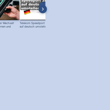
r Wechsel!
Telekom Speedport Router: Sprache
PC an Notebook Bildschirm
ernen und
auf deutsch umstellen!
anschließen - so geht's!