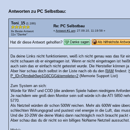
Antworten zu PC Selbstbau:
Toni_15
(1.186)
Re: PC Selbstbau
«
Antwort #1 am
: 27.09.10, 11:19:58 »
9x Beste Antwort
11x "Danke"
Hat dir diese Antwort geholfen?
Da deine Links nicht funktionieren, weiß ich nicht genau was das für e
nicht schauen ob er eingetragen ist. Wenn er nicht eingetragen ist heiß
auch sein das er einfach nicht getestet wurde. Die Hersteller können ja
Aber hier schau doch selbst in der Liste nach ob du den
RAM
findest:
P_ID=Qlmdwlr0wg1G6CGG&templete=2
(Memorie Support List)
Zum System an sich:
Würde für Win7 und COD (die anderen Spiele haben niedrigere Anforder
Je nachdem wie groß dein Monitor sein soll würde ich die ATI 5850 neh
5770.
Als Netzteil würden dir schon 500W reichen. Mehr als 600W wäre übe
schlechten Wirkungsgrad und pustest viel energie in die Luft, das muss
Und die 10-20W die deine Wakü dann nachträglich noch braucht packt 
Aber schau das du dir nicht so ein billiges NoName Netzteil aussuchs