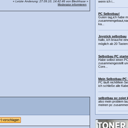
«
Letzte Änderung: 27.09.10, 14:42:46 von Blechhase
»
wenn ich i...
Moderator informieren
PC Selbstbau!
Guten tag,ich habe m
zusammengebaut,nach
ka...
Joystick selbstbau
hallo, ich brauche ei
möglich ab 20 Tasten
Selbstbau PC starte
Habe selbst einen PC
zusammengestellt un
Core...
Mein Selbstbau-PC l
PC läuft nichtMein Se
ich schließe alle Kabe
selbstbau pc zeigt 
also mein problem lau
meinen pc zusammenge