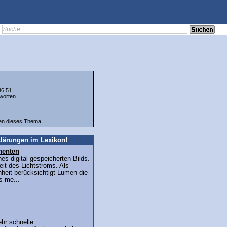
36:51
worten.
ten dieses Thema.
lärungen im Lexikon!
enten
nes digital gespeicherten Bilds.
eit des Lichtstroms. Als
heit berücksichtigt Lumen die
s me...
hr schnelle