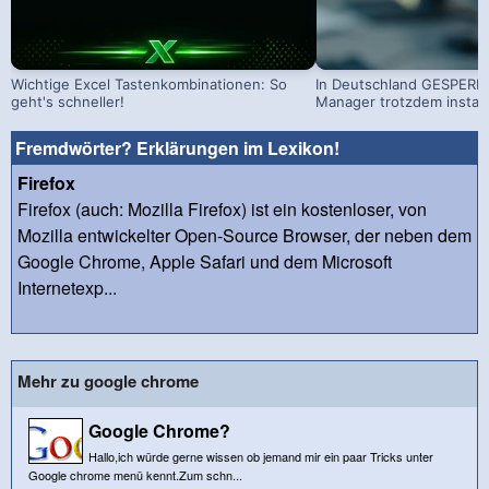
Wichtige Excel Tastenkombinationen: So
In Deutschland GESPERRT
geht's schneller!
Manager trotzdem install
Fremdwörter? Erklärungen im Lexikon!
Firefox
Firefox (auch: Mozilla Firefox) ist ein kostenloser, von
Mozilla entwickelter Open-Source Browser, der neben dem
Google Chrome, Apple Safari und dem Microsoft
Internetexp...
Mehr zu google chrome
Google Chrome?
Hallo,ich würde gerne wissen ob jemand mir ein paar Tricks unter
Google chrome menü kennt.Zum schn...