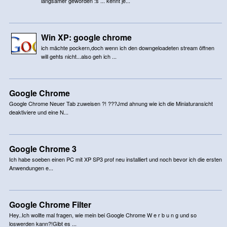
langsamer geworden :s ... kennt je...
Win XP: google chrome
ich mächte pockern,doch wenn ich den downgeloadeten stream öffnen
will gehts nicht...also geh ich ...
Google Chrome
Google Chrome Neuer Tab zuweisen ?! ???Jmd ahnung wie ich die Miniaturansicht
deaktiviere und eine N...
Google Chrome 3
Ich habe soeben einen PC mit XP SP3 prof neu installiert und noch bevor ich die ersten
Anwendungen e...
Google Chrome Filter
Hey..Ich wollte mal fragen, wie mein bei Google Chrome W e r b u n g und so
loswerden kann?!Gibt es ...