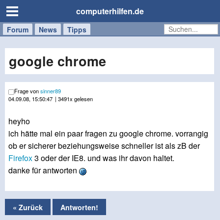
computerhilfen.de
Forum
Handy
Windows
Mac
News
Tipps
/
Tablet
google chrome
Frage von
sinner89
04.09.08, 15:50:47
| 3491x gelesen
heyho
ich hätte mal ein paar fragen zu google chrome. vorrangig
ob er sicherer beziehungsweise schneller ist als zB der
Firefox
3 oder der IE8. und was ihr davon haltet.
danke für antworten
« Zurück
Antworten!