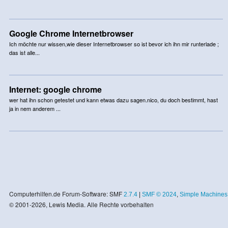
Google Chrome Internetbrowser
Ich möchte nur wissen,wie dieser Internetbrowser so ist bevor ich ihn mir runterlade ;
das ist alle...
Internet: google chrome
wer hat ihn schon getestet und kann etwas dazu sagen.nico, du doch bestimmt, hast
ja in nem anderem ...
Computerhilfen.de Forum-Software: SMF
2.7.4
|
SMF © 2024
,
Simple Machines
© 2001-2026, Lewis Media. Alle Rechte vorbehalten