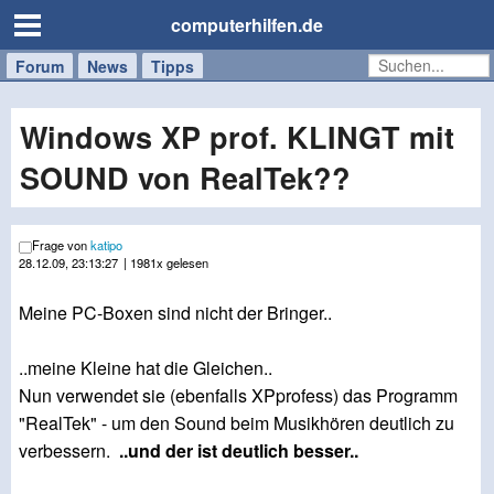
computerhilfen.de
Forum
Handy
Windows
Mac
News
Tipps
/
Tablet
Windows XP prof. KLINGT mit
SOUND von RealTek??
Frage von
katipo
28.12.09, 23:13:27
| 1981x gelesen
Meine PC-Boxen sind nicht der Bringer..
..meine Kleine hat die Gleichen..
Nun verwendet sie (ebenfalls XPprofess) das Programm
"RealTek" - um den Sound beim Musikhören deutlich zu
verbessern.
..und der ist deutlich besser..