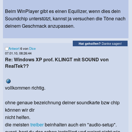
Beim WinPlayer gibt es einen Equilizer, wenn dies dein
Soundchip unterstützt, kannst ja versuchen die Töne nach
deinem Geschmack anzupassen.
Danke sagen!
Hat geholfen?
Antwort
6 von
Dice
07.01.10, 08:26:44
Re: Windows XP prof. KLINGT mit SOUND von
RealTek??
vollkommen richtig.
ohne genaue bezeichnung deiner soundkarte bzw chip
können wir dir
nicht helfen.
die meisten
treiber
beinhalten auch ein "audio-setup".
event. hast du das schon installiert und weisst nicht wie