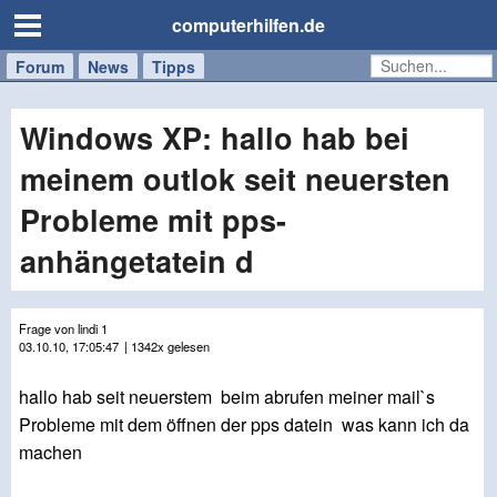
computerhilfen.de
Forum
Handy
Windows
Mac
News
Tipps
/
Tablet
Windows XP: hallo hab bei
meinem outlok seit neuersten
Probleme mit pps-
anhängetatein d
Frage von lindi 1
03.10.10, 17:05:47
| 1342x gelesen
hallo hab seit neuerstem beim abrufen meiner mail`s
Probleme mit dem öffnen der pps datein was kann ich da
machen