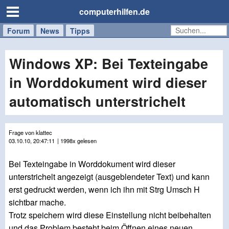
computerhilfen.de
Forum
Handy
Windows
Mac
News
Tipps
/
Tablet
Windows XP: Bei Texteingabe
in Worddokument wird dieser
automatisch unterstrichelt
Frage von klattec
03.10.10, 20:47:11
| 1998x gelesen
Bei Texteingabe in Worddokument wird dieser
unterstrichelt angezeigt (ausgeblendeter Text) und kann
erst gedruckt werden, wenn ich ihn mit Strg Umsch H
sichtbar mache.
Trotz speichern wird diese Einstellung nicht beibehalten
und das Problem besteht beim Öffnen eines neuen