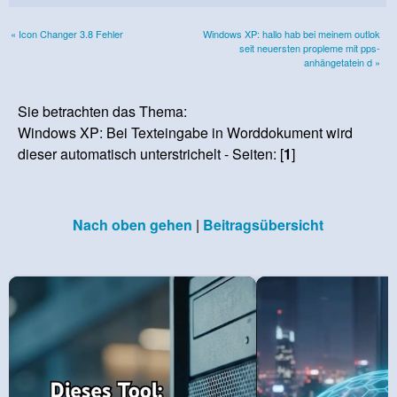
« Icon Changer 3.8 Fehler
Windows XP: hallo hab bei meinem outlok
seit neuersten propleme mit pps-
anhängetatein d »
Sie betrachten das Thema:
Windows XP: Bei Texteingabe in Worddokument wird
dieser automatisch unterstrichelt - Seiten: [
1
]
Nach oben gehen
|
Beitragsübersicht