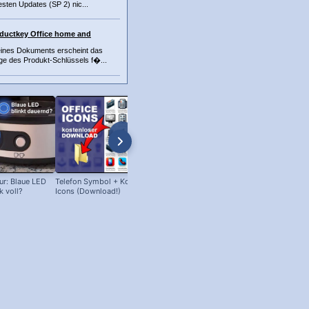
sten Updates (SP 2) nic...
ductkey Office home and
eines Dokuments erscheint das
age des Produkt-Schlüssels f�...
ur: Blaue LED
Telefon Symbol + Kostenlose Office
INET_E_RESOURCE_NOT_FOUND:
k voll?
Icons (Download!)
behebt man den Fehler!