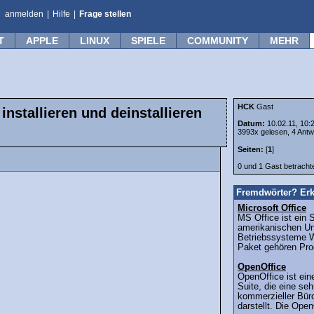
anmelden
|
Hilfe
|
Frage stellen
T
APPLE
LINUX
SPIELE
COMMUNITY
MEHR
HCK
Gast
nstallieren und deinstallieren
Datum:
10.02.11, 10:
3993x gelesen, 4 Antw
Seiten:
[
1
]
0 und 1 Gast betrach
Fremdwörter? Erk
Microsoft Office
MS Office ist ein 
amerikanischen Un
Betriebssysteme 
Paket gehören Pro
OpenOffice
OpenOffice ist ein
Suite, die eine seh
kommerzieller Büro
darstellt. Die Open