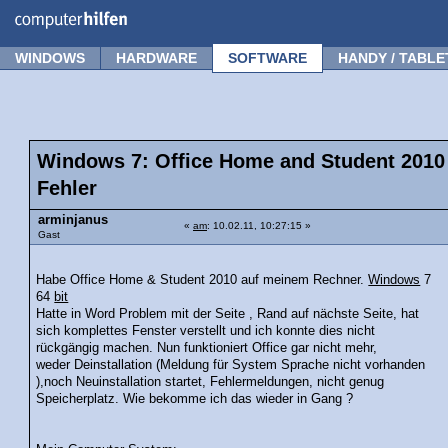
Forum
Tipps
News
Frage stellen
WINDOWS
HARDWARE
SOFTWARE
HANDY / TABLE
Windows 7: Office Home and Student 2010 i
Fehler
arminjanus
«
am
: 10.02.11, 10:27:15 »
Gast
Habe Office Home & Student 2010 auf meinem Rechner.
Windows
7
64
bit
Hatte in Word Problem mit der Seite , Rand auf nächste Seite, hat
sich komplettes Fenster verstellt und ich konnte dies nicht
rückgängig machen. Nun funktioniert Office gar nicht mehr,
weder Deinstallation (Meldung für System Sprache nicht vorhanden
),noch Neuinstallation startet, Fehlermeldungen, nicht genug
Speicherplatz. Wie bekomme ich das wieder in Gang ?