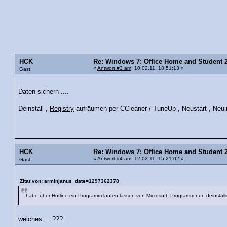
HCK
Re: Windows 7: Office Home and Student 20
«
Antwort #3 am
: 10.02.11, 18:51:13 »
Gast
Daten sichern ....
Deinstall ,
Registry
aufräumen per CCleaner / TuneUp , Neustart , Neuin
HCK
Re: Windows 7: Office Home and Student 20
«
Antwort #4 am
: 12.02.11, 15:21:02 »
Gast
Zitat von: arminjanus date=1297362378
habe über Hotline ein Programm laufen lassen von Microsoft, Programm nun deinstalli
welches ... ???