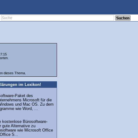
27:15
orten.
ten dieses Thema.
lärungen im Lexikon!
Software-Paket des
ternehmens Microsoft für die
Windows und Mac OS. Zu dem
gramme wie Word, ...
e kostenlose Bürosoftware-
r gute Alternative zu
software wie Microsoft Office
Office S...