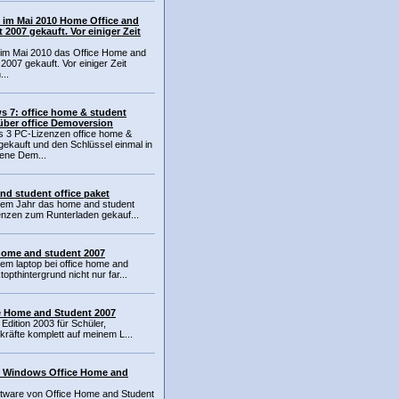
 im Mai 2010 Home Office and
 2007 gekauft. Vor einiger Zeit
 im Mai 2010 das Office Home and
2007 gekauft. Vor einiger Zeit
...
 7: office home & student
über office Demoversion
s 3 PC-Lizenzen office home &
gekauft und den Schlüssel einmal in
ene Dem...
d student office paket
inem Jahr das home and student
zenzen zum Runterladen gekauf...
home and student 2007
nem laptop bei office home and
opthintergrund nicht nur far...
e Home and Student 2007
 Edition 2003 für Schüler,
kräfte komplett auf meinem L...
i Windows Office Home and
oftware von Office Home and Student