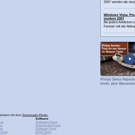
2007 werden die neue
Windows Vista: Pro
student 2007
Bei jedem Anklicken 
Fenster mit der Abfr
Philips Senso Reparat
blinkt, aber Wassertan
ptimiert mit dem
Serponado Plugin
.
Software
rum
Software-Forum
ps
Sicherheits-Forum
um
Software-Tipps
Forum
Word-Tipps