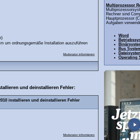
Multiprozessor R
Multiprozessorsys
Rechner sind Comp
Hauptprozessor (C
Aufgaben verwende
Word
e)
Betriebssy
amm um ordnungsgemäße Installation auszuführen
Binärsyst
Bus Syste
Dateisyste
Moderator informieren
Operating
llieren und deinstallieren Fehler:
10 installieren und deinstallieren Fehler
Moderator informieren