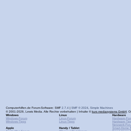
Computerhilfen.de Forum-Software: SMF
2.7.4
|
SMF © 2024
,
Simple Machines
© 2001-2026, Lewis Media. Alle Rechte vorbehalten | Inhalte ©
kurs mediasystems GmbH
. O
Windows
Linux
Hardware
Windows-Forum
Linux-Forum
Hardware-Fo
Windows-Tipps
Linux-Tipps
Hardware-Tip
Netzwerk-For
Apple
Handy / Tablet
Smart-Home 