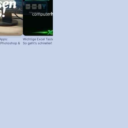
Apps:
Wichtige Excel Tastenkombinationen:
In Deutschland GESPERRT: Micro
e, Photoshop &
So geht's schneller!
PC Manager trotzdem installieren