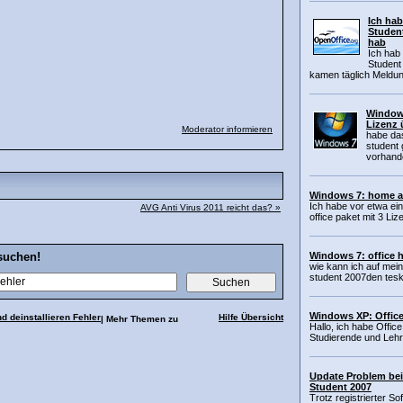
Ich hab
Student
hab
Ich hab
Student 
kamen täglich Meldun
Windows
Lizenz 
Moderator informieren
habe da
student 
vorhand
Windows 7: home an
Ich habe vor etwa e
AVG Anti Virus 2011 reicht das? »
office paket mit 3 Li
Windows 7: office 
suchen!
wie kann ich auf mei
student 2007den teskt
Windows XP: Offic
d deinstallieren Fehler
Hilfe Übersicht
| Mehr Themen zu
Hallo, ich habe Office
Studierende und Lehr
Update Problem be
Student 2007
Trotz registrierter S