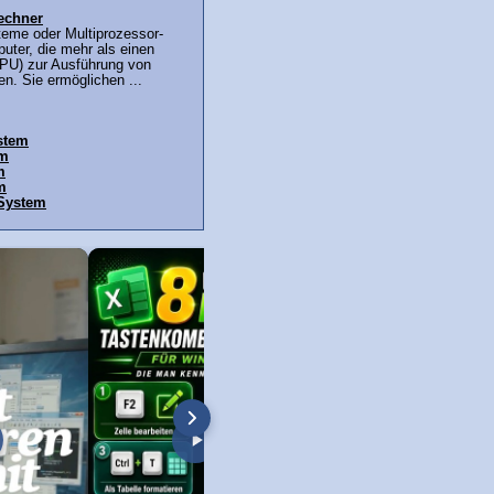
echner
teme oder Multiprozessor-
uter, die mehr als einen
PU) zur Ausführung von
n. Sie ermöglichen ...
stem
em
m
m
 System