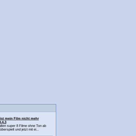
st mein Film nicht mehr
.4.3
alten super 8 Filme ohne Ton ab
erspielt und jetzt mit ei...