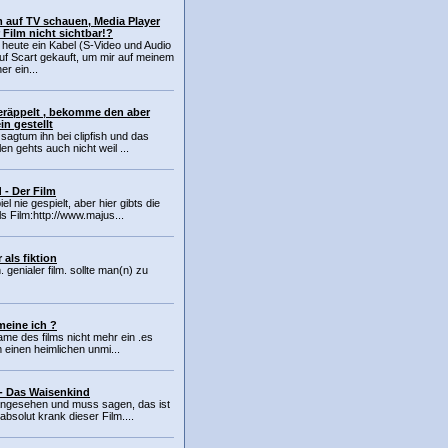
 auf TV schauen, Media Player
 Film nicht sichtbar!?
 heute ein Kabel (S-Video und Audio
auf Scart gekauft, um mir auf meinem
r ein...
veräppelt , bekomme den aber
in gestellt
 sagtum ihn bei clipfish und das
en gehts auch nicht weil ...
 - Der Film
el nie gespielt, aber hier gibts die
Film:http://www.majus...
 als fiktion
 genialer film. sollte man(n) zu
meine ich ?
name des films nicht mehr ein .es
m einen heimlichen unmi...
 - Das Waisenkind
angesehen und muss sagen, das ist
absolut krank dieser Film....