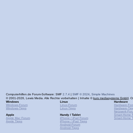
Computerhilfen.de Forum-Software: SMF
2.7.4
|
SMF © 2024
,
Simple Machines
© 2001-2026, Lewis Media. Alle Rechte vorbehalten | Inhalte ©
kurs mediasystems GmbH
. O
Windows
Linux
Hardware
Windows-Forum
Linux-Forum
Hardware-Fo
Windows-Tipps
Linux-Tipps
Hardware-Tip
Netzwerk-For
Apple
Handy / Tablet
Smart-Home 
Apple Mac Forum
iPhone / iPad Forum
Smart-Home T
Apple Tipps
iPhone / iPad Tipps
Android-Forum
Android-Tipps