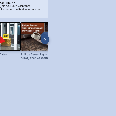
eser Film ??
, die als Hexe verbrannt
ter...wenn ein Kind sein Zahn ver...
 Daten
Philips Senso Reparatur: Blaue LED
Telefon Symbol + Kostenlose Off
blinkt, aber Wassertank voll?
Icons (Download!)