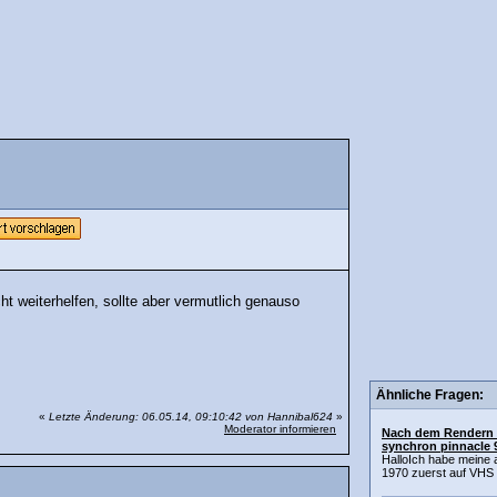
ht weiterhelfen, sollte aber vermutlich genauso
Ähnliche Fragen:
«
Letzte Änderung: 06.05.14, 09:10:42 von Hannibal624
»
Moderator informieren
Nach dem Rendern i
synchron pinnacle 9
HalloIch habe meine 
1970 zuerst auf VHS üb