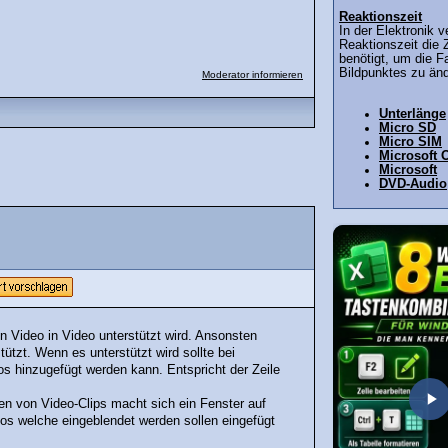
Reaktionszeit
In der Elektronik 
Reaktionszeit die Z
benötigt, um die Fa
Bildpunktes zu ände
Moderator informieren
Unterlänge
Micro SD
Micro SIM
Microsoft O
Microsoft
DVD-Audio
n Video in Video unterstützt wird. Ansonsten
ützt. Wenn es unterstützt wird sollte bei
eos hinzugefügt werden kann. Entspricht der Zeile
en von Video-Clips macht sich ein Fenster auf
eos welche eingeblendet werden sollen eingefügt