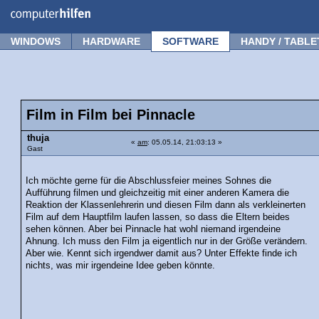
Forum
Tipps
News
Frage stellen
WINDOWS
HARDWARE
SOFTWARE
HANDY / TABLE
Film in Film bei Pinnacle
thuja
«
am
: 05.05.14, 21:03:13 »
Gast
Ich möchte gerne für die Abschlussfeier meines Sohnes die
Aufführung filmen und gleichzeitig mit einer anderen Kamera die
Reaktion der Klassenlehrerin und diesen Film dann als verkleinerten
Film auf dem Hauptfilm laufen lassen, so dass die Eltern beides
sehen können. Aber bei Pinnacle hat wohl niemand irgendeine
Ahnung. Ich muss den Film ja eigentlich nur in der Größe verändern.
Aber wie. Kennt sich irgendwer damit aus? Unter Effekte finde ich
nichts, was mir irgendeine Idee geben könnte.