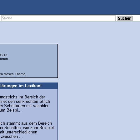
03:13
orten.
ten dieses Thema.
lärungen im Lexikon!
undstrichs im Bereich der
hnet den senkrechten Strich
i Schriftarten mit variabler
zum Beispi...
trich stammt aus dem Bereich
ei Schriften, wie zum Beispiel
mit unterschiedlichen
 zwischen ...