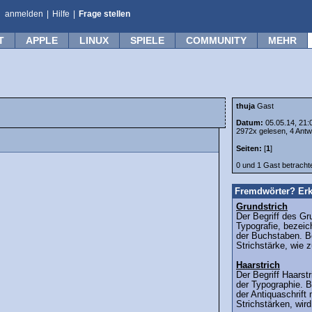
anmelden
|
Hilfe
|
Frage stellen
T
APPLE
LINUX
SPIELE
COMMUNITY
MEHR
thuja
Gast
Datum:
05.05.14, 21:
2972x gelesen, 4 Antw
Seiten:
[
1
]
0 und 1 Gast betrach
Fremdwörter? Erk
Grundstrich
Der Begriff des Gr
Typografie, bezeic
der Buchstaben. Be
Strichstärke, wie 
Haarstrich
Der Begriff Haars
der Typographie. B
der Antiquaschrift 
Strichstärken, wird