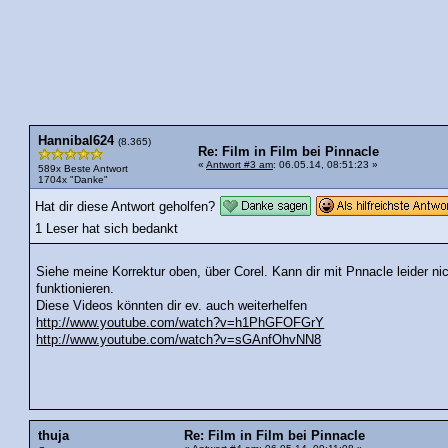
Hannibal624
(8.365)
Re: Film in Film bei Pinnacle
«
Antwort #3 am
: 06.05.14, 08:51:23 »
589x Beste Antwort
1704x "Danke"
Hat dir diese Antwort geholfen?
1 Leser hat sich bedankt
Siehe meine Korrektur oben, über Corel. Kann dir mit Pnnacle leider nic
funktionieren.
Diese Videos könnten dir ev. auch weiterhelfen
http://www.youtube.com/watch?v=h1PhGFOFGrY
http://www.youtube.com/watch?v=sGAnfOhvNN8
thuja
Re: Film in Film bei Pinnacle