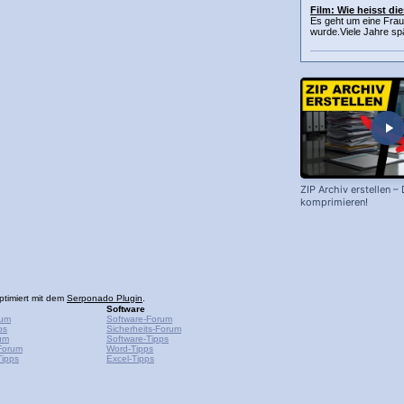
Film: Wie heisst di
Es geht um eine Frau
wurde.Viele Jahre spä
ZIP Archiv erstellen –
komprimieren!
ptimiert mit dem
Serponado Plugin
.
Software
rum
Software-Forum
ps
Sicherheits-Forum
um
Software-Tipps
Forum
Word-Tipps
ipps
Excel-Tipps