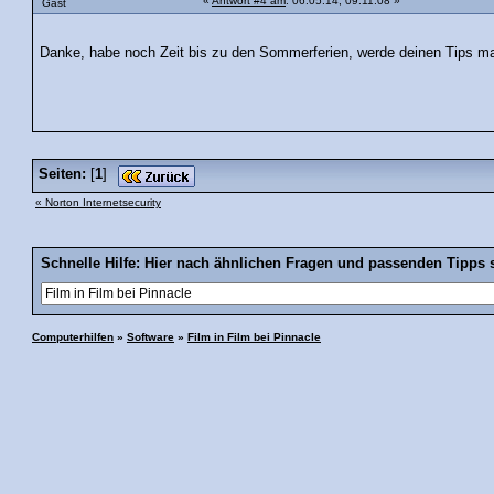
«
Antwort #4 am
: 06.05.14, 09:11:08 »
Gast
Danke, habe noch Zeit bis zu den Sommerferien, werde deinen Tips m
Seiten:
[
1
]
« Norton Internetsecurity
Schnelle Hilfe: Hier nach ähnlichen Fragen und passenden Tipps 
Computerhilfen
»
Software
»
Film in Film bei Pinnacle