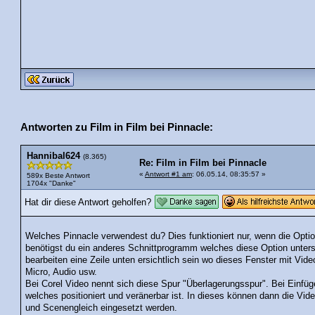
Antworten zu Film in Film bei Pinnacle:
Hannibal624
(8.365)
Re: Film in Film bei Pinnacle
«
Antwort #1 am
: 06.05.14, 08:35:57 »
589x Beste Antwort
1704x "Danke"
Hat dir diese Antwort geholfen?
Welches Pinnacle verwendest du? Dies funktioniert nur, wenn die Optio
benötigst du ein anderes Schnittprogramm welches diese Option unterst
bearbeiten eine Zeile unten ersichtlich sein wo dieses Fenster mit Vid
Micro, Audio usw.
Bei Corel Video nennt sich diese Spur "Überlagerungsspur". Bei Einfüg
welches positioniert und veränerbar ist. In dieses können dann die Vid
und Scenengleich eingesetzt werden.