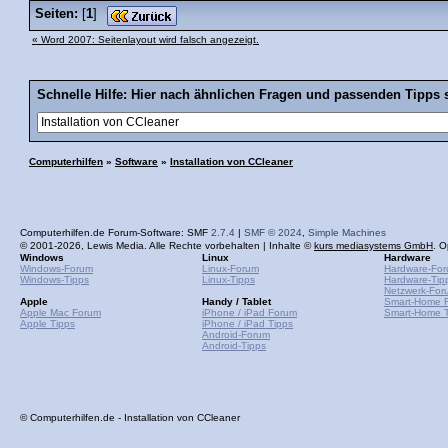
Seiten:
[
1
]
« Word 2007: Seitenlayout wird falsch angezeigt.
Schnelle Hilfe: Hier nach ähnlichen Fragen und passenden Tipps 
Computerhilfen
»
Software
»
Installation von CCleaner
Computerhilfen.de Forum-Software: SMF
2.7.4
|
SMF © 2024
,
Simple Machines
© 2001-2026, Lewis Media. Alle Rechte vorbehalten | Inhalte ©
kurs mediasystems GmbH
. O
Windows
Linux
Hardware
Windows-Forum
Linux-Forum
Hardware-Fo
Windows-Tipps
Linux-Tipps
Hardware-Tip
Netzwerk-For
Apple
Handy / Tablet
Smart-Home 
Apple Mac Forum
iPhone / iPad Forum
Smart-Home T
Apple Tipps
iPhone / iPad Tipps
Android-Forum
Android-Tipps
© Computerhilfen.de - Installation von CCleaner