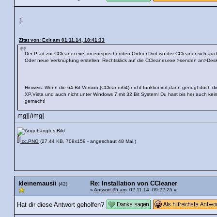
[i
Zitat von: Exit am 01.11.14, 18:41:33
Der Pfad zur CCleaner.exe. im entsprechenden Ordner.Dort wo der CCleaner sich auch
Oder neue Verknüpfung erstellen: Rechtsklick auf die CCleaner.exe >senden an>Des
Hinweis: Wenn die 64 Bit Version (CCleaner64) nicht funktioniert,dann genügt doch die 
XP,Vista und auch nicht unter Windows 7 mit 32 Bit System! Du hast bis her auch 
gemacht!
mg][/img]
cc.PNG
(27.44 KB, 709x159 - angeschaut 48 Mal.)
kleinemausii
Re: Installation von CCleaner
(42)
«
Antwort #5 am
: 02.11.14, 09:22:25 »
Hat dir diese Antwort geholfen?