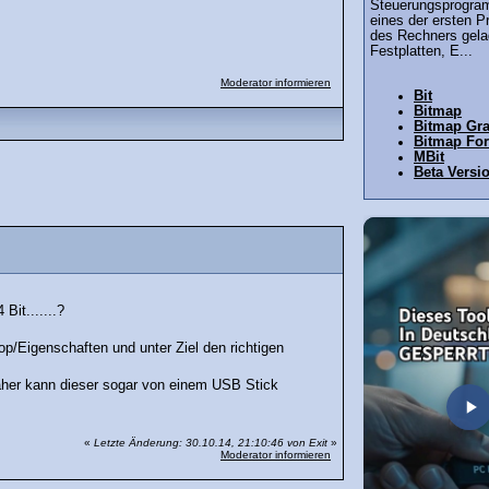
Steuerungsprogra
eines der ersten 
des Rechners gelad
Festplatten, E...
Moderator informieren
Bit
Bitmap
Bitmap Gra
Bitmap Fo
MBit
Beta Versi
it.......?
p/Eigenschaften und unter Ziel den richtigen
daher kann dieser sogar von einem USB Stick
«
Letzte Änderung: 30.10.14, 21:10:46 von Exit
»
Moderator informieren