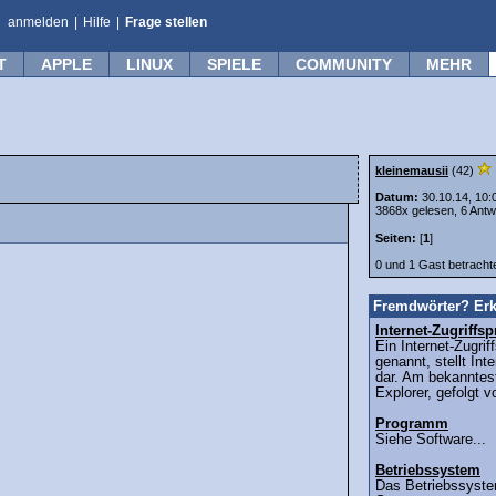
anmelden
|
Hilfe
|
Frage stellen
T
APPLE
LINUX
SPIELE
COMMUNITY
MEHR
kleinemausii
(42)
Datum:
30.10.14, 10:
3868x gelesen, 6 Antw
Seiten:
[
1
]
0 und 1 Gast betrach
Fremdwörter? Erk
Internet-Zugriff
Ein Internet-Zugri
genannt, stellt Int
dar. Am bekanntest
Explorer, gefolgt v
Programm
Siehe Software...
Betriebssystem
Das Betriebssyste