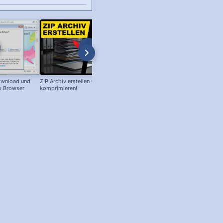
Download und
ZIP Archiv erstellen – Daten
Philips Senso Reparatur: Blaue L
ox Browser
komprimieren!
blinkt, aber Wassertank voll?