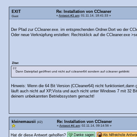
EXIT
Re: Installation von CCleaner
«
Antwort #3 am
: 01.11.14, 18:41:33 »
Gast
Der Pfad zur CCleaner.exe. im entsprechenden Ordner.Dort wo der CCle
Oder neue Verknüpfung erstellen: Rechtsklick auf die CCleaner.exe >
Zitat
Dann Dateipfad geöffnet und nicht auf ccleaner64 sondern auf ccleaner geklinkt
Hinweis: Wenn die 64 Bit Version (CCleaner64) nicht funktioniert,dann g
läuft auch nicht auf XP,Vista und auch nicht unter Windows 7 mit 32 B
deinem unbekannten Betriebssystem gemacht!
kleinemausii
Re: Installation von CCleaner
(42)
«
Antwort #4 am
: 02.11.14, 09:14:56 »
Hat dir diese Antwort geholfen?