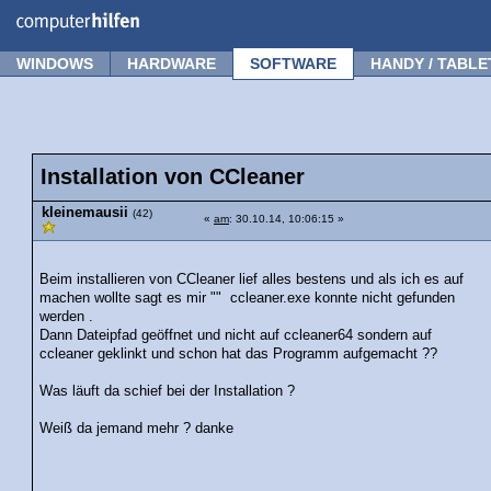
Forum
Tipps
News
Frage stellen
WINDOWS
HARDWARE
SOFTWARE
HANDY / TABLE
Installation von CCleaner
kleinemausii
(42)
«
am
: 30.10.14, 10:06:15 »
Beim installieren von CCleaner lief alles bestens und als ich es auf
machen wollte sagt es mir "" ccleaner.exe konnte nicht gefunden
werden .
Dann Dateipfad geöffnet und nicht auf ccleaner64 sondern auf
ccleaner geklinkt und schon hat das Programm aufgemacht ??
Was läuft da schief bei der Installation ?
Weiß da jemand mehr ? danke