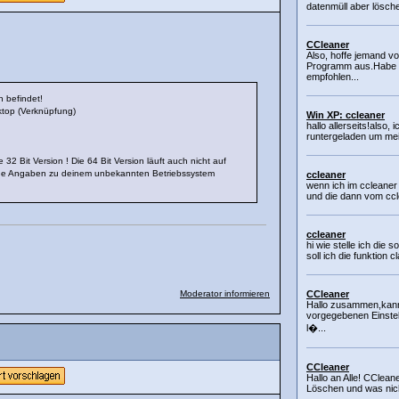
datenmüll aber lösche
CCleaner
Also, hoffe jemand v
Programm aus.Habe 
empfohlen...
 befindet!
ktop (Verknüpfung)
Win XP: ccleaner
hallo allerseits!also,
runtergeladen um mein
32 Bit Version ! Die 64 Bit Version läuft auch nicht auf
keine Angaben zu deinem unbekannten Betriebssystem
ccleaner
wenn ich im ccleaner 
und die dann vom ccle
ccleaner
hi wie stelle ich die s
soll ich die funktion c
Moderator informieren
CCleaner
Hallo zusammen,kann
vorgegebenen Einste
l�...
CCleaner
Hallo an Alle! CClean
Löschen und was nich