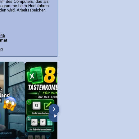
mm des Computers, das als
Programme beim Hochfahren
en wird. Arbeitsspeicher,
fik
rmat
on