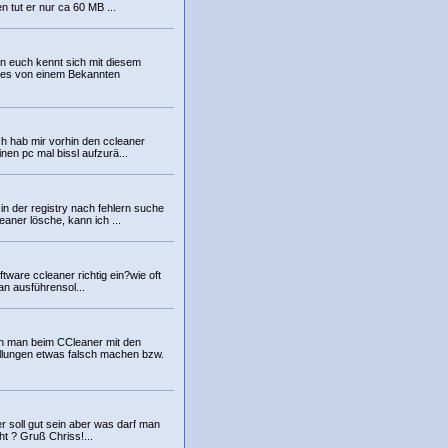
n tut er nur ca 60 MB ...
on euch kennt sich mit diesem
es von einem Bekannten
 ich hab mir vorhin den ccleaner
en pc mal bissl aufzurä...
in der registry nach fehlern suche
aner lösche, kann ich ...
oftware ccleaner richtig ein?wie oft
lan ausführensol...
 man beim CCleaner mit den
llungen etwas falsch machen bzw.
er soll gut sein aber was darf man
t ? Gruß Chriss!...