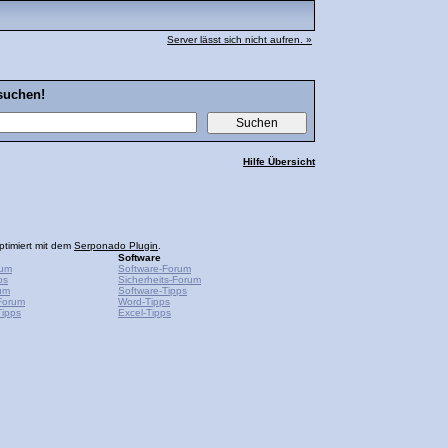
Server lässt sich nicht aufren. »
suchen!
Hilfe Übersicht
ptimiert mit dem
Serponado Plugin
.
Software
rum
Software-Forum
ps
Sicherheits-Forum
um
Software-Tipps
Forum
Word-Tipps
ipps
Excel-Tipps