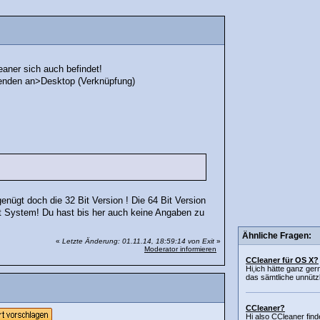
aner sich auch befindet!
senden an>Desktop (Verknüpfung)
enügt doch die 32 Bit Version ! Die 64 Bit Version
it System! Du hast bis her auch keine Angaben zu
Ähnliche Fragen:
«
Letzte Änderung: 01.11.14, 18:59:14 von Exit
»
Moderator informieren
CCleaner für OS X?
Hi,ich hätte ganz ge
das sämtliche unnütz
CCleaner?
Hi also CCleaner fin