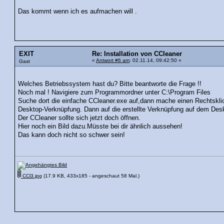
Das kommt wenn ich es aufmachen will .
EXIT
Re: Installation von CCleaner
«
Antwort #6 am
: 02.11.14, 09:42:50 »
Gast
Welches Betriebssystem hast du? Bitte beantworte die Frage !!
Noch mal ! Navigiere zum Programmordner unter C:\Program Files
Suche dort die einfache CCleaner.exe auf,dann mache einen Rechtsklic
Desktop-Verknüpfung. Dann auf die erstellte Verknüpfung auf dem Desk
Der CCleaner sollte sich jetzt doch öffnen.
Hier noch ein Bild dazu.Müsste bei dir ähnlich aussehen!
Das kann doch nicht so schwer sein!
CCl3.jpg
(17.9 KB, 433x185 - angeschaut 58 Mal.)