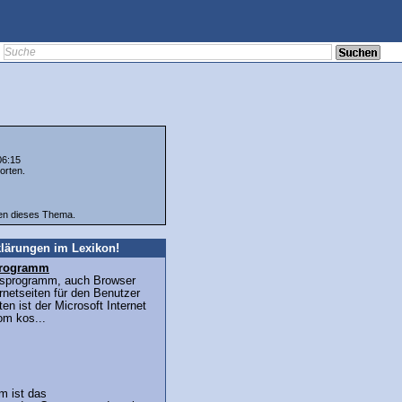
06:15
orten.
ten dieses Thema.
lärungen im Lexikon!
sprogramm
ffsprogramm, auch Browser
ernetseiten für den Benutzer
en ist der Microsoft Internet
om kos...
m ist das