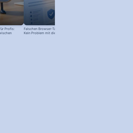
ür Profis:
Falschen Browser-Tab geschlossen?
Firefox Browserverlauf löschen!
wischen
Kein Problem mit diesem Shortcut!