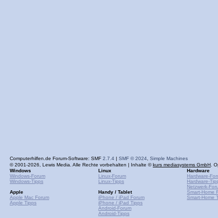
Computerhilfen.de Forum-Software: SMF
2.7.4
|
SMF © 2024
,
Simple Machines
© 2001-2026, Lewis Media. Alle Rechte vorbehalten | Inhalte ©
kurs mediasystems GmbH
. O
Windows
Linux
Hardware
Windows-Forum
Linux-Forum
Hardware-Fo
Windows-Tipps
Linux-Tipps
Hardware-Tip
Netzwerk-For
Apple
Handy / Tablet
Smart-Home 
Apple Mac Forum
iPhone / iPad Forum
Smart-Home T
Apple Tipps
iPhone / iPad Tipps
Android-Forum
Android-Tipps