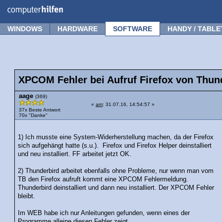
Forum
Tipps
News
Frage stellen
WINDOWS
HARDWARE
SOFTWARE
HANDY / TABLE
XPCOM Fehler bei Aufruf Firefox von Thun
aage
(369)
«
am
: 31.07.16, 14:54:57 »
37x Beste Antwort
70x "Danke"
1) Ich musste eine System-Widerherstellung machen, da der Firefox
sich aufgehängt hatte (s.u.). Firefox und Firefox Helper deinstalliert
und neu installiert. FF arbeitet jetzt OK.
2) Thunderbird arbeitet ebenfalls ohne Probleme, nur wenn man vom
TB den Firefox aufruft kommt eine XPCOM Fehlermeldung.
Thunderbird deinstalliert und dann neu installiert. Der XPCOM Fehler
bleibt.
Im WEB habe ich nur Anleitungen gefunden, wenn eines der
Programme alleine diesen Fehler zeigt.