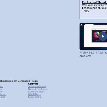
Firefox und Thunde
Wer kann mir helfen?
Lesezeichen ab?Wo ka
Thun...
Firefox 66.0.4 fixes 
problems!
ptimiert mit dem
Serponado Plugin
.
Software
rum
Software-Forum
ps
Sicherheits-Forum
um
Software-Tipps
Forum
Word-Tipps
ipps
Excel-Tipps