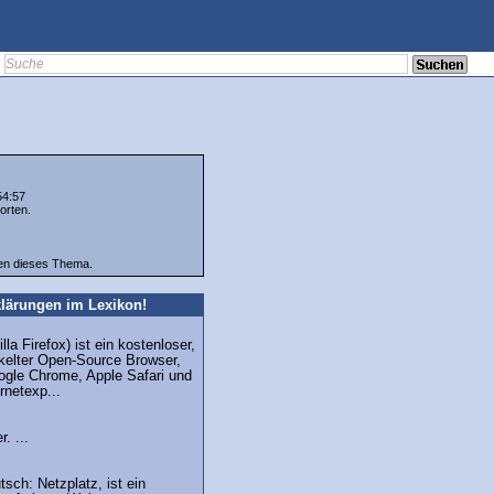
54:57
orten.
ten dieses Thema.
lärungen im Lexikon!
lla Firefox) ist ein kostenloser,
ckelter Open-Source Browser,
gle Chrome, Apple Safari und
rnetexp...
. ...
ch: Netzplatz, ist ein