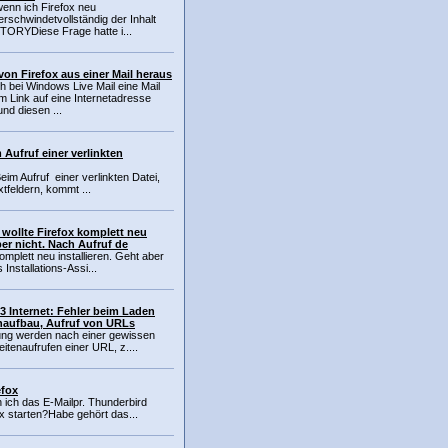
enn ich Firefox neu
erschwindetvollständig der Inhalt
TORYDiese Frage hatte i...
von Firefox aus einer Mail heraus
h bei Windows Live Mail eine Mail
m Link auf eine Internetadresse
und diesen ...
 Aufruf einer verlinkten
im Aufruf einer verlinkten Datei,
xtfeldern, kommt ...
wollte Firefox komplett neu
ber nicht. Nach Aufruf de
komplett neu installieren. Geht aber
 Installations-Assi...
 Internet: Fehler beim Laden
enaufbau, Aufruf von URLs
tzung werden nach einer gewissen
itenaufrufen einer URL, z....
efox
n ich das E-Mailpr. Thunderbird
x starten?Habe gehört das...