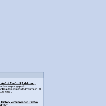
 Aufruf Firefox 5,5 Meldung:
zedureinsprungspunkt
adDesktop composited" wurde in Dll
dll nich...
 History verschwindet--Firefox
AUFRUF