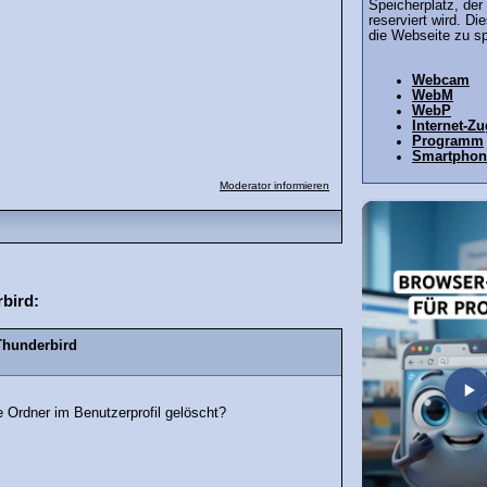
Speicherplatz, de
reserviert wird. Di
die Webseite zu sp
Webcam
WebM
WebP
Internet-Z
Programm
Smartphon
Moderator informieren
bird:
Thunderbird
e Ordner im Benutzerprofil gelöscht?