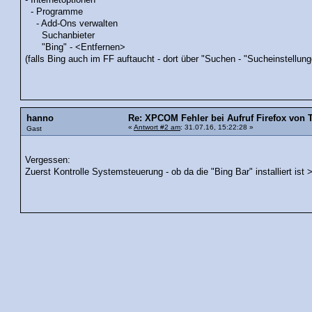
- Internetoptionen
- Programme
- Add-Ons verwalten
Suchanbieter
"Bing" - <Entfernen>
(falls Bing auch im FF auftaucht - dort über "Suchen - "Sucheinstellun
hanno
Re: XPCOM Fehler bei Aufruf Firefox von 
«
Antwort #2 am
: 31.07.16, 15:22:28 »
Gast
Vergessen:
Zuerst Kontrolle Systemsteuerung - ob da die "Bing Bar" installiert ist >