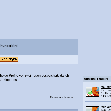
Thunderbird
 beide Profile vor zwei Tagen gespeichert, da ich
Ähnliche Fragen:
t klappt es.
Win XP:
Der Pro
"IsThre
'USER32.
Moderator informieren
Win XP:
Neu- 