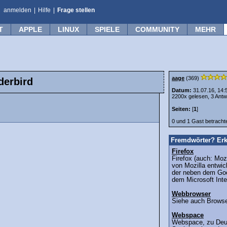
anmelden
|
Hilfe
|
Frage stellen
T
APPLE
LINUX
SPIELE
COMMUNITY
MEHR
aage
(369)
derbird
Datum:
31.07.16, 14:
2200x gelesen, 3 Antw
Seiten:
[
1
]
0 und 1 Gast betrach
Fremdwörter? Erk
Firefox
Firefox (auch: Mozi
von Mozilla entwi
der neben dem Goo
dem Microsoft Inte
Webbrowser
Siehe auch Browser
Webspace
Webspace, zu Deuts