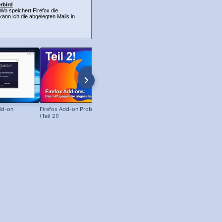
rbird
Wo speichert Firefox die
nn ich die abgelegten Mails in
add-on
Firefox Add-on Probleme beheben
Firefox: Add-on Probleme beheb
(Teil 2!)