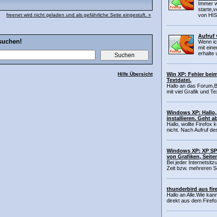
Immer w
starte,v
freenet wird nicht geladen und als gefährliche Seite eingestuft. »
von HIS
Aufruf 
suchen!
Wenn ic
mit eine
erhalte 
Hilfe Übersicht
Win XP: Fehler beim
Textdatei.
Hallo an das Forum,Be
mit viel Grafik und Te
Windows XP: Hallo, 
installieren. Geht a
Hallo, wollte Firefox 
nicht. Nach Aufruf des
Windows XP: XP SP3
von Grafiken, Seit
Bei jeder Internetsi
Zeit bzw. mehreren Se
thunderbird aus fir
Hallo an Alle.Wie kan
direkt aus dem Firefo