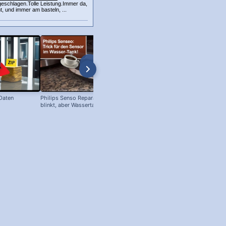
geschlagen.Tolle Leistung.Immer da,
, und immer am basteln, ...
 Daten
Philips Senso Reparatur: Blaue LED
Telefon Symbol + Kostenlose Off
blinkt, aber Wassertank voll?
Icons (Download!)