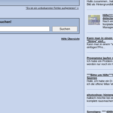
Hallo zusammen...ha
Bild als Hintergrundbi
"Es ist ein unbekannter Fehler aufgetreten" »
Hilfe!!!
detect
Nach ei
suchen!
festplat
Manager.
Kann man in einem 
Hilfe Übersicht
"String" einf...
Kann man in einem "sy
einfügen?Pro...
Programme laufen n
Ich habe ein Problem
werden nur noch im H
"""Bitte um Hilfe""
Sperren
Hallo ,ich habe ein 
ich die offene Wlan V
photoshop: hinterg
halloich möchte bei ei
komplett rausmachen. 
Sonstiges: """ 6000x