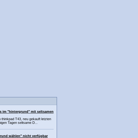
s im "hintergrund" mit seltsamen
n thinkpad T43, neu gekauft letzten
nigen Tagen seltsame D...
grund wählen" nicht verfügbar