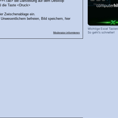
t>+<Tab> die Darstellung auf dem Desktop
mal die Taste <Druck>
der Zwischenablage ein.
n Unwesentlichem befreien, Bild speichern, hier
Wichtige Excel Taste
So geht's schneller!
Moderator informieren