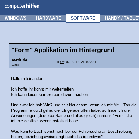
Forum
Tipps
News
Frage stellen
WINDOWS
HARDWARE
SOFTWARE
HANDY / TABLE
"Form" Applikation im Hintergrund
avrdude
«
am
: 03.02.17, 21:40:37 »
Gast
Hallo miteinander!
Ich hoffe Ihr könnt mir weiterhelfen!
Ich kann leider kein Screen davon machen.
Und zwar ich hab Win7 und seit Neuestem, wenn ich mit Alt + Tab die
Programme durchgehe, die ich gerade offen habe, so finde ich drei
Anwendungen (derselbe Name und alles gleich) namens "Form" die
ich nie geöffnet weder installiert habe.
Was könnte Euch sonst noch bei der Fehlersuche an Beschreibung
helfen, beziehungsweise sagt euch das irgendwas?