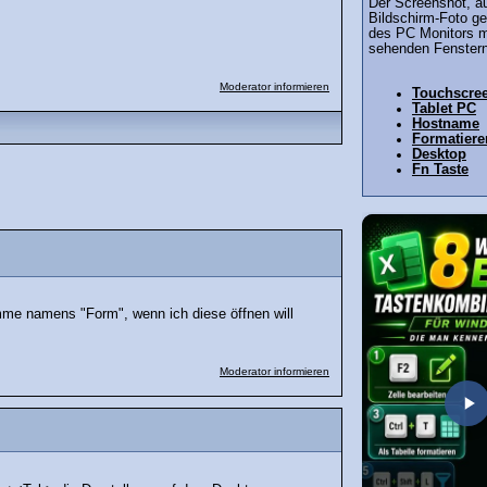
Der Screenshot, a
Bildschirm-Foto gen
des PC Monitors mi
sehenden Fenstern
Moderator informieren
Touchscre
Tablet PC
Hostname
Formatiere
Desktop
Fn Taste
mme namens "Form", wenn ich diese öffnen will
Moderator informieren