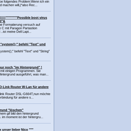
be folgendes Problem:Wenn ich ein
ld machen will,(*also Rec...
!!!!!!""""""""Possible boot virus
ed"&
ne Formatierung versuch auf
te C mit Paragon Partastion
..ist meine Dell Lapt...
"system();" befehl "Text" und
stem();" befehl "Text" und "String"
ur noch "im Hintergrund" !
 mit einigen Programmen. Sie
intergrund ausgeführt, was man...
"D-Link Router W-Lan für andere
D-link Router DSL-G664T,nun möchte
erbindung für andere s...
rund "löschen"
nem gif bild den hintergrund
im moment ist der hintergru...
 unser lieber Nico """