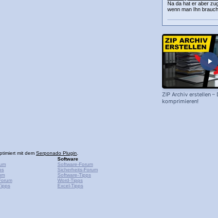
Na da hat er aber zu
wenn man Ihn braucht
ZIP Archiv erstellen –
komprimieren!
ptimiert mit dem
Serponado Plugin
.
Software
rum
Software-Forum
ps
Sicherheits-Forum
um
Software-Tipps
Forum
Word-Tipps
ipps
Excel-Tipps