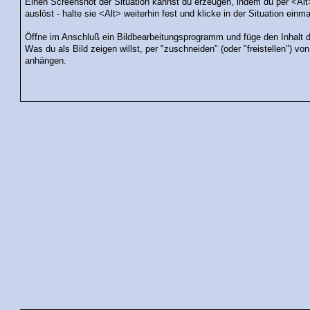
Einen Screenshot der Situation kannst du erzeugen, indem du per <Al
auslöst - halte sie <Alt> weiterhin fest und klicke in der Situation ein
Öffne im Anschluß ein Bildbearbeitungsprogramm und füge den Inhalt 
Was du als Bild zeigen willst, per "zuschneiden" (oder "freistellen") vo
anhängen.