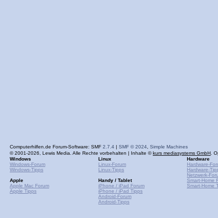
Computerhilfen.de Forum-Software: SMF
2.7.4
|
SMF © 2024
,
Simple Machines
© 2001-2026, Lewis Media. Alle Rechte vorbehalten | Inhalte ©
kurs mediasystems GmbH
. O
Windows
Linux
Hardware
Windows-Forum
Linux-Forum
Hardware-Fo
Windows-Tipps
Linux-Tipps
Hardware-Tip
Netzwerk-For
Apple
Handy / Tablet
Smart-Home 
Apple Mac Forum
iPhone / iPad Forum
Smart-Home T
Apple Tipps
iPhone / iPad Tipps
Android-Forum
Android-Tipps