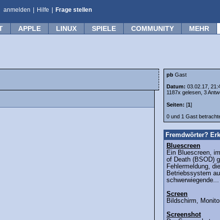
anmelden
|
Hilfe
|
Frage stellen
T
APPLE
LINUX
SPIELE
COMMUNITY
MEHR
pb
Gast
Datum:
03.02.17, 21:
1187x gelesen, 3 Antw
Seiten:
[
1
]
0 und 1 Gast betrach
Fremdwörter? Erk
Bluescreen
Ein Bluescreen, i
of Death (BSOD) g
Fehlermeldung, die
Betriebssystem au
schwerwiegende...
Screen
Bildschirm, Monito
Screenshot