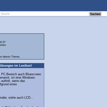
40:37
orten.
ten dieses Thema.
lärungen im Lexikon!
m PC-Bereich auch Bluescreen
enannt, ist eine Windows-
 auftritt, wenn das
fgrund eines
roder, siehe auch LCD...