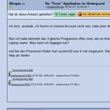
Blingee
Re: "Form" Applikation im Hintergrund
(2)
«
Antwort #3 am
: 04.02.17, 11:35:32 »
Hat dir diese Antwort geholfen?
ich bins, avrdude, ich komm in meinen Account nicht rein, habe jetzt de
Nun ich habe bemerkt das 3 gleiche Programme offen sind, wie im An
Laptop starte. Was kann ich dagegen tun?
und bei den Prozessen findet man system32.exe 4 mal insgesamt. Das 
help pls danke
Unbenannt2.PNG
(4.45 KB, 469x139 - angeschaut 29 Mal.)
Unbenannt.PNG
(13.16 KB, 519x261 - angeschaut 27 Mal.)