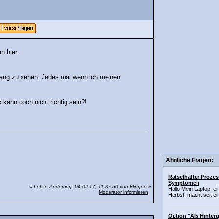
n hier.
hang zu sehen. Jedes mal wenn ich meinen
kann doch nicht richtig sein?!
Ähnliche Fragen:
Rätselhafter Prozes
Symptomen
«
Letzte Änderung: 04.02.17, 11:37:50 von Blingee
»
Hallo Mein Laptop, ei
Moderator informieren
Herbst, macht seit ei
Option "Als Hinter