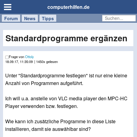
computerhilfen.de
Forum
Handy
Windows
Mac
News
Tipps
/
Tablet
Standardprogramme ergänzen
Frage von
Ottoly
18.09.17, 11:35:09
| 1450x gelesen
Unter "Standardprogramme festlegen" ist nur eine kleine
Anzahl von Programmen aufgeführt.
Ich will u.a. anstelle von VLC media player den MPC-HC
Player verwenden bzw. festlegen.
Wie kann ich zusätzliche Programme in diese Liste
installieren, damit sie auswählbar sind?