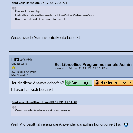
Zitat von: Berbo am 07.12.22, 20:21:21
Danke für den Tip.
Hab alles deinstalliert restliche LibreOffice Ordner entfernt.
Benutzer als Administrator eingestellt.
Wieso wurde Administratorkonto benutzt.
FritzGK
(64)
Sp. Newbie
Re: Libreoffice Programme nur als Admini
«
Antwort #4 am
: 11.12.22, 21:15:35 »
31x Beste Antwort
55x "Danke"
Hat dir diese Antwort geholfen?
1 Leser hat sich bedankt
Zitat von: HimalDinesh am 09.12.22, 19:10:48
Wieso wurde Administratorkonto benutzt.
Weil Microsoft jahrelang die Anwender daraufhin konditioniert hat.