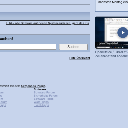
nächsten Montag eine
C 64 / alte Software auf neuen System auslesen ,geht das ? »
suchen!
OpenOffice / LibreOffi
Zeilenabstand ändern!
n
Hilfe Übersicht
ptimiert mit dem
Serponado Plugin
.
Software
rum
Software-Forum
ps
Sicherheits-Forum
um
Software-Tipps
Forum
Word-Tipps
ipps
Excel-Tipps