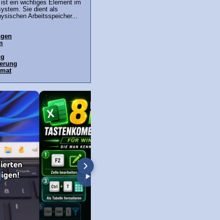
, ist ein wichtiges Element im
ystem. Sie dient als
ysischen Arbeitsspeicher...
ngen
m
ng
terung
rmat