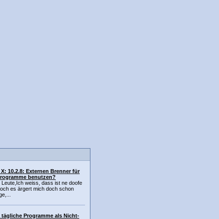
X: 10.2.8: Externen Brenner für
Programme benutzen?
 Leute,Ich weiss, dass ist ne doofe
doch es ärgert mich doch schon
e,...
 tägliche Programme als Nicht-