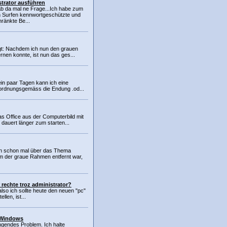
trator ausführen
ab da mal ne Frage...Ich habe zum
n Surfen kennwortgeschützte und
ränkte Be...
lgt: Nachdem ich nun den grauen
nen konnte, ist nun das ges...
ein paar Tagen kann ich eine
 ordnungsgemäss die Endung .od...
s Office aus der Computerbild mit
dauert länger zum starten...
rn schon mal über das Thema
 der graue Rahmen entfernt war,
 rechte troz administrator?
lso ich sollte heute den neuen "pc"
llen, ist...
 Windows
ingendes Problem. Ich halte