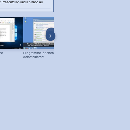
 Präsentation und ich habe au...
ce
Programme löschen und
ZIP Archiv erstellen – Daten
deinstallieren!
komprimieren!