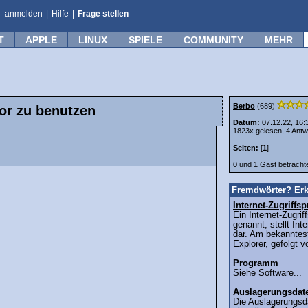
anmelden
|
Hilfe
|
Frage stellen
T
APPLE
LINUX
SPIELE
COMMUNITY
MEHR
Berbo
(689)
or zu benutzen
Datum:
07.12.22, 16:
1823x gelesen, 4 Antw
Seiten:
[
1
]
0 und 1 Gast betrach
Fremdwörter? Erk
Internet-Zugriff
Ein Internet-Zugri
genannt, stellt Int
dar. Am bekanntest
Explorer, gefolgt v
Programm
Siehe Software...
Auslagerungsdat
Die Auslagerungsda