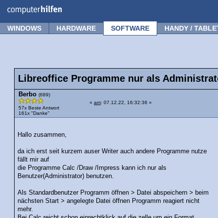
Forum
Tipps
News
Frage stellen
WINDOWS
HARDWARE
SOFTWARE
HANDY / TABLE
Libreoffice Programme nur als Administrat
Berbo
(689)
«
am
: 07.12.22, 16:32:36 »
57x Beste Antwort
161x "Danke"
Hallo zusammen,
da ich erst seit kurzem auser Writer auch andere Programme nutze
fällt mir auf
die Programme Calc /Draw /Impress kann ich nur als
Benutzer(Administrator) benutzen.
Als Standardbenutzer Programm öffnen > Datei abspeichern > beim
nächsten Start > angelegte Datei öffnen Programm reagiert nicht
mehr.
Bei Calc reicht schon einrechtklick auf die zelle um ein Format