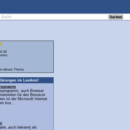
32:36
orten.
ten dieses Thema.
lärungen im Lexikon!
sprogramm
ffsprogramm, auch Browser
ernetseiten für den Benutzer
en ist der Microsoft Internet
om kos...
ei
tei, auch bekannt als