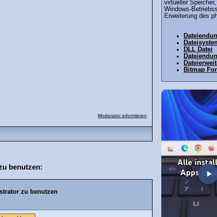
virtueller Speicher
Windows-Betriebss
Erweiterung des ph
Dateiendu
Dateisyste
DLL Datei
Dateiendu
Dateierwei
Bitmap Fo
Moderator informieren
zu benutzen:
strator zu benutzen