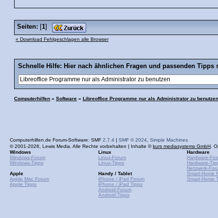
Seiten:
[
1
]
« Download Fehlgeschlagen alle Browser
Schnelle Hilfe: Hier nach ähnlichen Fragen und passenden Tipps 
Computerhilfen
»
Software
»
Libreoffice Programme nur als Administrator zu benutze
Computerhilfen.de Forum-Software: SMF
2.7.4
|
SMF © 2024
,
Simple Machines
© 2001-2026, Lewis Media. Alle Rechte vorbehalten | Inhalte ©
kurs mediasystems GmbH
. O
Windows
Linux
Hardware
Windows-Forum
Linux-Forum
Hardware-Fo
Windows-Tipps
Linux-Tipps
Hardware-Tip
Netzwerk-For
Apple
Handy / Tablet
Smart-Home 
Apple Mac Forum
iPhone / iPad Forum
Smart-Home T
Apple Tipps
iPhone / iPad Tipps
Android-Forum
Android-Tipps