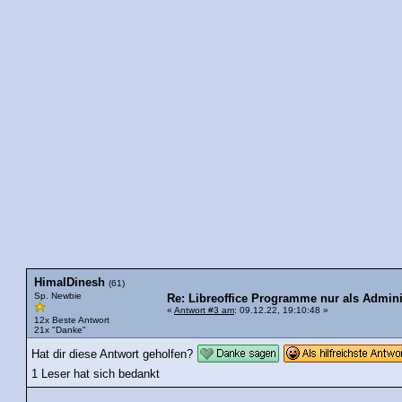
HimalDinesh
(61)
Sp. Newbie
Re: Libreoffice Programme nur als Admini
«
Antwort #3 am
: 09.12.22, 19:10:48 »
12x Beste Antwort
21x "Danke"
Hat dir diese Antwort geholfen?
1 Leser hat sich bedankt