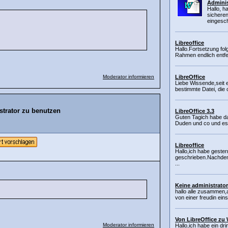
Adminis
Hallo, h
sichere
eingesch
Libreoffice
Hallo.Fortsetzung fo
Rahmen endlich entfer
Moderator informieren
LibreOffice
Liebe Wissende,seit 
bestimmte Datei, die
strator zu benutzen
LibreOffice 3.3
Guten Tagich habe da
Duden und co und es 
Libreoffice
Hallo,ich habe geste
geschrieben.Nachdem
...
Keine administrator
hallo alle zusammen,a
von einer freudin einste
Von LibreOffice zu
Moderator informieren
Hallo,ich habe ein dr