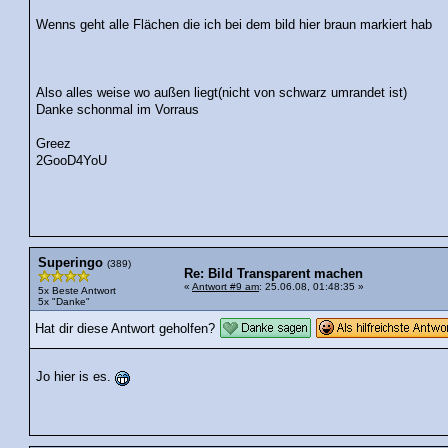
Wenns geht alle Flächen die ich bei dem bild hier braun markiert hab
Also alles weise wo außen liegt(nicht von schwarz umrandet ist)
Danke schonmal im Vorraus
Greez
2GooD4YoU
Superingo
(389)
Re: Bild Transparent machen
«
Antwort #9 am
: 25.06.08, 01:48:35 »
5x Beste Antwort
5x "Danke"
Hat dir diese Antwort geholfen?
Jo hier is es.