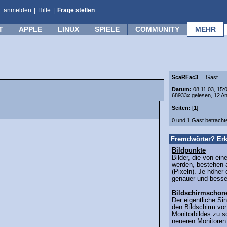
anmelden
|
Hilfe
|
Frage stellen
T
APPLE
LINUX
SPIELE
COMMUNITY
MEHR
ScaRFac3__
Gast
Datum:
08.11.03, 15:
68933x gelesen, 12 An
Seiten:
[
1
]
0 und 1 Gast betrach
Fremdwörter? Erk
Bildpunkte
Bilder, die von ei
werden, bestehen 
(Pixeln). Je höher 
genauer und besser
Bildschirmschon
Der eigentliche Si
den Bildschirm vo
Monitorbildes zu 
neueren Monitoren 