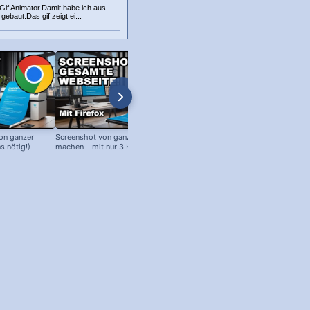
Gif Animator.Damit habe ich aus
 gebaut.Das gif zeigt ei...
on ganzer
Screenshot von ganzer Webseite
Edge Browser: Google als Startse
s nötig!)
machen – mit nur 3 Klicks!
(oder andere Webseiten!)