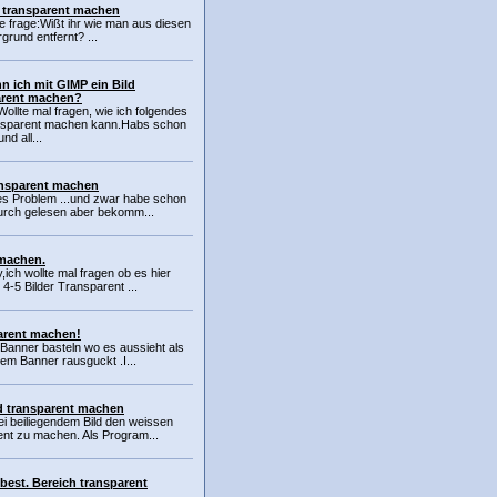
 transparent machen
 ne frage:Wißt ihr wie man aus diesen
grund entfernt? ...
n ich mit GIMP ein Bild
arent machen?
ollte mal fragen, wie ich folgendes
ansparent machen kann.Habs schon
nd all...
ansparent machen
ges Problem ...und zwar habe schon
urch gelesen aber bekomm...
 machen.
,ich wollte mal fragen ob es hier
 4-5 Bilder Transparent ...
arent machen!
 Banner basteln wo es aussieht als
em Banner rausguckt .I...
d transparent machen
ei beiliegendem Bild den weissen
ent zu machen. Als Program...
best. Bereich transparent