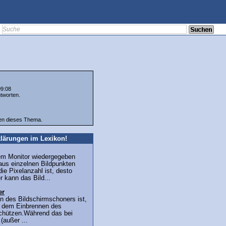
09:08
tworten.
ten dieses Thema.
lärungen im Lexikon!
nem Monitor wiedergegeben
aus einzelnen Bildpunkten
die Pixelanzahl ist, desto
 kann das Bild...
er
nn des Bildschirmschoners ist,
r dem Einbrennen des
schützen.Während das bei
(außer ...