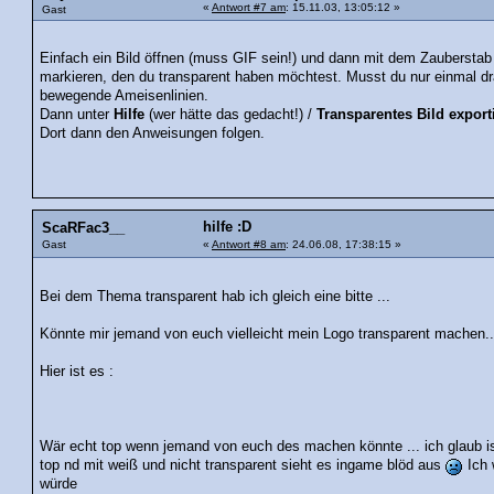
«
Antwort #7 am
: 15.11.03, 13:05:12 »
Gast
Einfach ein Bild öffnen (muss GIF sein!) und dann mit dem Zauberstab a
markieren, den du transparent haben möchtest. Musst du nur einmal 
bewegende Ameisenlinien.
Dann unter
Hilfe
(wer hätte das gedacht!) /
Transparentes Bild export
Dort dann den Anweisungen folgen.
hilfe :D
ScaRFac3__
Gast
«
Antwort #8 am
: 24.06.08, 17:38:15 »
Bei dem Thema transparent hab ich gleich eine bitte ...
Könnte mir jemand von euch vielleicht mein Logo transparent machen...
Hier ist es :
Wär echt top wenn jemand von euch des machen könnte ... ich glaub is 
top nd mit weiß und nicht transparent sieht es ingame blöd aus
Ich 
würde