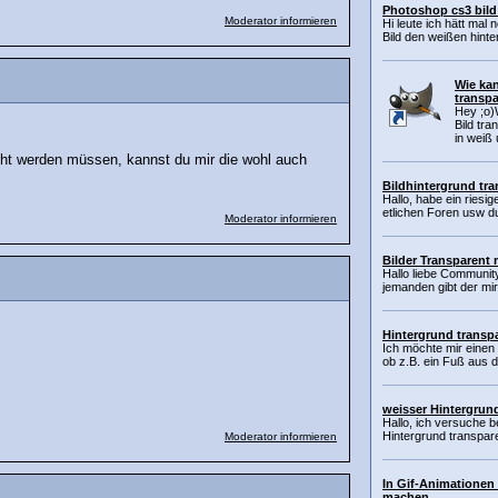
Photoshop cs3 bild
Moderator informieren
Hi leute ich hätt mal
Bild den weißen hinter
Wie kan
transp
Hey ;o)W
Bild tr
in weiß u
cht werden müssen, kannst du mir die wohl auch
Bildhintergrund tr
Hallo, habe ein riesi
etlichen Foren usw d
Moderator informieren
Bilder Transparent
Hallo liebe Community
jemanden gibt der mir
Hintergrund transp
Ich möchte mir einen
ob z.B. ein Fuß aus d
weisser Hintergrun
Hallo, ich versuche b
Hintergrund transpar
Moderator informieren
In Gif-Animationen 
machen