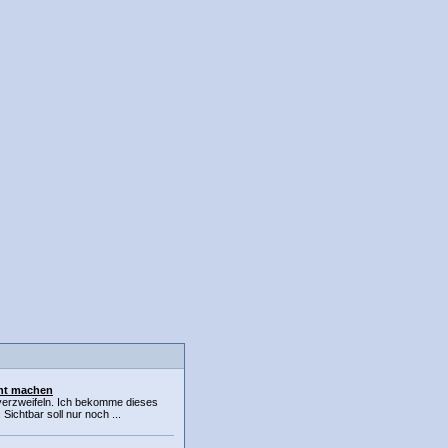
ent machen
 verzweifeln. Ich bekomme dieses
 Sichtbar soll nur noch ...