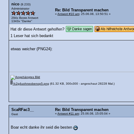
nico
(9.233)
Administrator
Re: Bild Transparent machen
«
Antwort #10 am
: 25.06.08, 13:50:51 »
294x Beste Antwort
1343x "Danke"
Hat dir diese Antwort geholfen?
1 Leser hat sich bedankt
etwas weicher (PNG24):
fc2g4uohneobenop5.png
(61.32 KB, 300x300 - angeschaut 28228 Mal.)
ScaRFac3__
Re: Bild Transparent machen
«
Antwort #11 am
: 25.06.08, 15:05:04 »
Gast
Boar echt danke ihr seid die besten