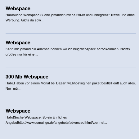
Webspace
Hallosuche Webspace.Suche jemanden mit ca.25MB und unbegrenzt Traffic und ohne
Werbung. Gibts da sow...
Webspace
Kann mir jemand ein Adresse nennen wo ich billig webspace herbekommen. Nichts
großes nur für eine ...
300 Mb Webspace
Hallo.Haben vor einem Monat bei Dazart wEbhosting nen paket bestlell leuft auch alles.
Nur mü...
Webspace
Hallo!Suche Webspace::So ein ähnliches
Angebothttp://www.domaingo.de/angebote/advanced.htmlAber net...