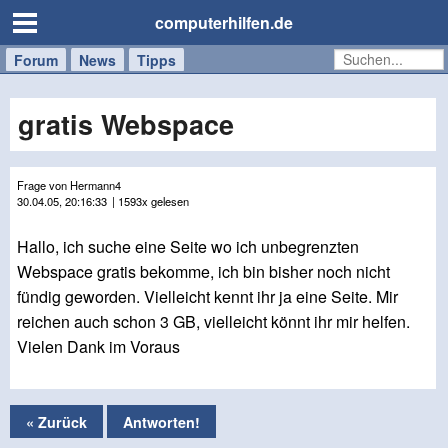
computerhilfen.de
Forum
Handy
Windows
Mac
News
Tipps
/
Tablet
gratis Webspace
Frage von Hermann4
30.04.05, 20:16:33
| 1593x gelesen
Hallo, ich suche eine Seite wo ich unbegrenzten
Webspace gratis bekomme, ich bin bisher noch nicht
fündig geworden. Vielleicht kennt ihr ja eine Seite. Mir
reichen auch schon 3 GB, vielleicht könnt ihr mir helfen.
Vielen Dank im Voraus
« Zurück
Antworten!