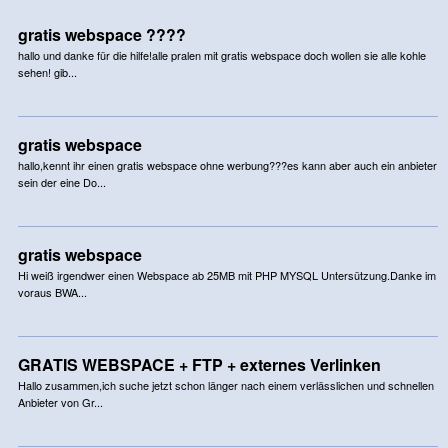
gratis webspace ????
hallo und danke für die hilfe!alle pralen mit gratis webspace doch wollen sie alle kohle
sehen! gib...
gratis webspace
hallo,kennt ihr einen gratis webspace ohne werbung???es kann aber auch ein anbieter
sein der eine Do...
gratis webspace
Hi weiß irgendwer einen Webspace ab 25MB mit PHP MYSQL Untersützung.Danke im
voraus BWA...
GRATIS WEBSPACE + FTP + externes Verlinken
Hallo zusammen,ich suche jetzt schon länger nach einem verlässlichen und schnellen
Anbieter von Gr...