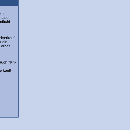
ein
 also
ntlicht
elverkauf
s ein
erhält
auch "Kit-
e kauft