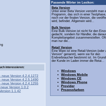
Passende Wörter im Lexikon:
Beta Version
Unter einer Beta Version versteht man 
Programm, das sich in einer Testphase,
noch vor der finalen Version, die veröffe
wird, befindet. Allgemein wird...
Bulk Version
Eine Bulk-Version ist nicht für den Einz
gedacht, sondern für Händler, die darau
Komplettangebot zusammenstellen. Oft 
man nur die...
ng
Retail Version
Eine Ware ist eine Retail-Version (oder 
Version" genannt), wenn sie für den
Endverbraucher bestimmt ist. Im Grund
der Kunde im Laden immer die Retai...
uch interessieren:
Windows
Windows Mobile
 neue Version 4.2.4.1272
Windows CE
 neue Version 4.2.5.1490
Windows Phone
 neue Version 4.2.4.1255
Provider
 neue Version 1.0.2
Prozessfarben
Version 1.1.42