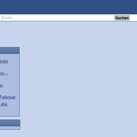
icht
en –
g-
 Februar
 die