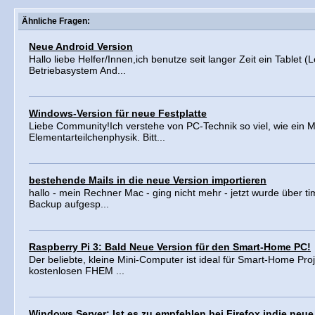
Ähnliche Fragen:
Neue Android Version
Hallo liebe Helfer/Innen,ich benutze seit langer Zeit ein Tablet 
Betriebasystem And...
Windows-Version für neue Festplatte
Liebe Community!Ich verstehe von PC-Technik so viel, wie ein M
Elementarteilchenphysik. Bitt...
bestehende Mails in die neue Version importieren
hallo - mein Rechner Mac - ging nicht mehr - jetzt wurde über t
Backup aufgesp...
Raspberry Pi 3: Bald Neue Version für den Smart-Home PC!
Der beliebte, kleine Mini-Computer ist ideal für Smart-Home Proj
kostenlosen FHEM ...
Windows Server: Ist es zu empfehlen bei Firefox indie neue