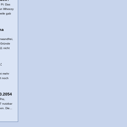
 Pi: Das
ian Wheezy
weile gab
na
nwandfrei,
r Gründe
11 nicht
:
ht mehr
ft noch
.
0.2054
Pro,
7 nutzbar
en. Die...