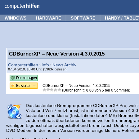
Forum
Tipps
News
Frage stellen
WINDOWS
HARDWARE
SOFTWARE
HANDY / TABLE
CDBurnerXP – Neue Version 4.3.0.2015
Computerhilfen
Info
News Archiv
›
›
07.04.2010, 18:40 Uhr. (3963x gelesen)
CDBurnerXP – Neue Version 4.3.0.2015
(Durchschnitt:
0,00
von
5
bei
0
Stimmen)
Das kostenlose Brennprogramme CDBurnerXP Pro, welch
Vista und Win 7 nutzbar ist, ist in der neuen Version 4.3.
kostenlose und kleine (Installationsdatei 4 MB) Brennsoftw
zu den oftmals überladenen kommerziellen Brennprogramm
wichtigen Eigenschaften ausgestattet und brennt auch Double-Lay
DVD-Medien. In der neuen Version wurden einige kleinere Fehler 