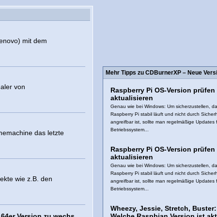
(Lenovo) mit dem
Mehr Tipps zu CDBurnerXP – Neue Version
aler von
Raspberry Pi OS-Version prüfen
aktualisieren
Genau wie bei Windows: Um sicherzustellen, da
Raspberry Pi stabil läuft und nicht durch Sicher
angreifbar ist, sollte man regelmäßige Updates 
Betriebssystem...
imemachine das letzte
Raspberry Pi OS-Version prüfen
aktualisieren
Genau wie bei Windows: Um sicherzustellen, da
Raspberry Pi stabil läuft und nicht durch Sicher
ekte wie z.B. den
angreifbar ist, sollte man regelmäßige Updates 
Betriebssystem...
Wheezy, Jessie, Stretch, Buster:
 64er Version zu wechs
Welche Raspbian Version ist akt