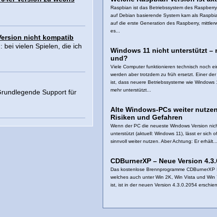
Raspbian ist das Betriebssystem des Raspberry
auf Debian basierende System kam als Raspb
auf die erste Generation des Raspberry, mittler
es...
Version nicht kompatib
bei vielen Spielen, die ich
Windows 11 nicht unterstützt – 
und?
Viele Computer funktionieren technisch noch ei
werden aber trotzdem zu früh ersetzt. Einer de
ist, dass neuere Betriebssysteme wie Windows 
mehr unterstützt...
Grundlegende Support für
Alte Windows-PCs weiter nutzen
Risiken und Gefahren
Wenn der PC die neueste Windows Version nic
unterstützt (aktuell: Windows 11), lässt er sich o
sinnvoll weiter nutzen. Aber Achtung: Er erhält..
CDBurnerXP – Neue Version 4.3.
Das kostenlose Brennprogramme CDBurnerXP 
welches auch unter Win 2K, Win Vista und Win 
ist, ist in der neuen Version 4.3.0.2054 erschien