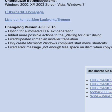
Unterstützte Betriebssysteme:
Windows 2000, XP, 2003 Server, Vista, Windows 7
CDBurnerXP Homepage
Liste der kompatiblen Laufwerke/Brenner
Changelog Version 4.3.0.2015
– Option for automated CD-Text generation
– Added more possible actions to the „Waiting for disc“ dialog
– Fixed/Updated romanian installer translation
– Only create Microsoft Windows compliant start menu shortcuts
– Fixed error message „not enough free space on disc“ when copyi
Das könnte Sie a
CDBurnerXP -
CDBurnerXP -
CDBurnerXP -
foobar2000 –
Wine – neue 