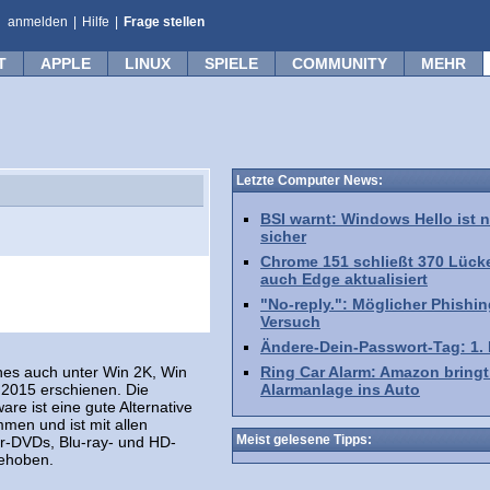
anmelden
|
Hilfe
|
Frage stellen
T
APPLE
LINUX
SPIELE
COMMUNITY
MEHR
Letzte Computer News:
BSI warnt: Windows Hello ist n
sicher
Chrome 151 schließt 370 Lück
auch Edge aktualisiert
"No-reply.": Möglicher Phishin
Versuch
Ändere-Dein-Passwort-Tag: 1.
es auch unter Win 2K, Win
Ring Car Alarm: Amazon bringt
0.2015 erschienen. Die
Alarmanlage ins Auto
are ist eine gute Alternative
en und ist mit allen
Meist gelesene Tipps:
er-DVDs, Blu-ray- und HD-
behoben.