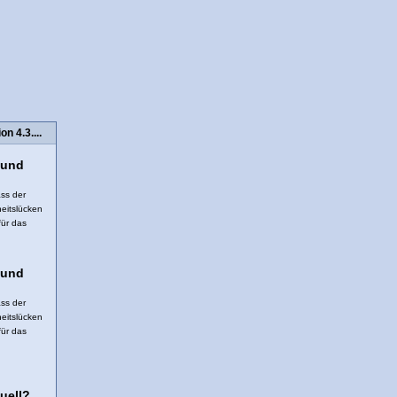
 4.3....
 und
ss der
heitslücken
für das
 und
ss der
heitslücken
für das
uell?