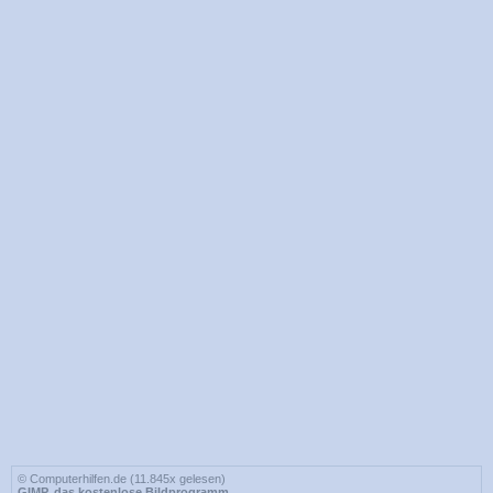
© Computerhilfen.de (11.845x gelesen)
GIMP, das kostenlose Bildprogramm