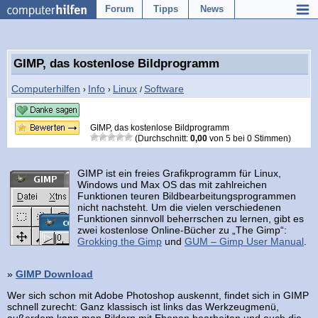
Forum
Tipps
News
GIMP, das kostenlose Bildprogramm
Computerhilfen
Info
Linux
Software
›
›
/
GIMP, das kostenlose Bildprogramm
(Durchschnitt:
0,00
von
5
bei
0
Stimmen)
GIMP ist ein freies Grafikprogramm für Linux,
Windows und Max OS das mit zahlreichen
Funktionen teuren Bildbearbeitungsprogrammen
nicht nachsteht. Um die vielen verschiedenen
Funktionen sinnvoll beherrschen zu lernen, gibt es
zwei kostenlose Online-Bücher zu „The Gimp“:
Grokking the Gimp
und
GUM – Gimp User Manual
.
»
GIMP Download
Wer sich schon mit Adobe Photoshop auskennt, findet sich in GIMP
schnell zurecht: Ganz klassisch ist links das Werkzeugmenü,