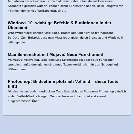
Aufnahmen bei schlechten Lichtverhältnissen oder Fotos, die mit Hilfe eines
Scanners digitalisiert wurden, können schnell Farbstiche haben. Beim Fotografieren
hilft noch der richtige Weißabgleich, sind...
Windows 10: wichtige Befehle & Funktionen in der
Übersicht
Windowsbenutzer kennen viele Tipps, Ratschläge und nicht selten hämische
Sprüche. Zum Beispiel, dass man Vista lieber gleich durch 7 ersetzt und Windows 8
völlig ignoriert....
Mac Screenshot mit Mojave: Neue Funktionen!
Mit macOS Mojave hat Apple dem Mac Screenshot ein paar neue Funktionen
spendiert - außerdem gibt es eine neue Tastenkombination für den Screenshot!
Während man...
Photoshop: Bildschirm plötzlich Vollbild – diese Taste
hilft!
Mit einer versehentlich gedrückten Taste lässt sich das Programm Photoshop plötzlich
in den Vollbild-Modus bringen. Wer die Taste nicht kennt, ist erst einmal
aufgeschmissen: Über...