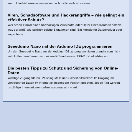
kann. Glücklicherweise erstrecken sich mittlerweile innovative...
Viren, Schadsoftware und Hackerangriffe – wie gelingt ein
effektiver Schutz?
Wer schon einmal einen hartnäckigen Virus hatte oder Opfer eines Kontodiebstahls
war, der weiß, wie schlimm solche Situationen sind. Ein kompletter Datenverlust oder
sogar hohe...
Seeeduino Nano mit der Arduino IDE programmieren
Um den Seeeduino Nano mit der Arduino IDE zu programmieren braucht man nicht
viel: Außer dem Seeeduino, einem PC und einem USB-C Kabel fehlen nur...
Die besten Tipps zu Schutz und Sicherung von Online-
Daten
Wichtige Zugangsdaten, Phishing-Mails und Sicherheitslücken: Im Umgang mit
vertraulichen Daten im Internet ist besondere Vorsicht geboten. Jeden Tag werden
unzählige Informationen online ausgetauscht – sei...