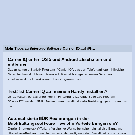
Mehr Tipps zu Spionage Software Carrier IQ auf iPh...
Carrier IQ unter iOS 5 und Android abschalten und
entfernen
Das umstrittene Statistik-Programm "Carrier IQ", das den Telefonanbietern hilfreiche
Daten bei Netz-Problemen liefern soll, lässt sich entgegen ersten Berichten
anscheinend doch deaktivieren. Das Programm, das...
Test: Ist Carrier IQ auf meinem Handy installiert?
Um zu testen, ob das unbemerkt im Hintergrund laufende Spionage Programm
"Carrier IQ", mit dem SMS, Telefondaten und die aktuelle Position gespeichert und an
die...
Automatisierte EÜR-Rechnungen in der
Buchhaltungssoftware – welche Vorteile bringen sie?
Quelle: Shutterstock @Tetiana Yurchenko Wer selbst schon einmal eine Einnahmen-
Überschuss-Rechnung machen musste, der weiß, wie zeitaufwendig eine solche sein