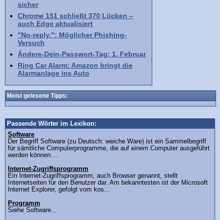
sicher
Chrome 151 schließt 370 Lücken –
auch Edge aktualisiert
"No-reply.": Möglicher Phishing-
Versuch
Ändere-Dein-Passwort-Tag: 1. Februar
Ring Car Alarm: Amazon bringt die
Alarmanlage ins Auto
Meist gelesene Tipps:
Passende Wörter im Lexikon:
Software
Der Begriff Software (zu Deutsch: weiche Ware) ist ein Sammelbegriff
für sämtliche Computerprogramme, die auf einem Computer ausgeführt
werden können....
Internet-Zugriffsprogramm
Ein Internet-Zugriffsprogramm, auch Browser genannt, stellt
Internetseiten für den Benutzer dar. Am bekanntesten ist der Microsoft
Internet Explorer, gefolgt vom kos...
Programm
Siehe Software...