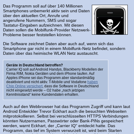
Das Programm soll auf über 140 Millionen
Smartphones unbemerkt aktiv sein und Daten
über den aktuellen Ort, Anrufe und
angerufene Nummern, SMS und sogar
Tastatur-Eingaben aufzeichnen. Mit diesen
Daten sollen die Mobilfunk-Provider Netzwerk-
Probleme besser feststellen können.
Die Software zeichnet Daten aber auch auf, wenn sich das
Smartphone gar nicht in einem Mobilfunk-Netz befindet, sondern
Daten über das heimische WLAN Netz austauscht.
Geräte in Deutschland betroffen?
Carrier IQ soll auf Android Handys, Blackberry Modellen der
Firma RIM, Nokia Geräten und dem iPhone laufen. Auf
Apples iPhone sei das Programm aber standardmäßig
deaktiviert und nicht aktiv. T-Mobile und Vodafone
haben
Chip Online versichert
, dass die Software in Deutschland
nicht eingesetzt werde – O2 habe „nach jetzigen
Kenntnisstand“ keine Kundendaten erhalten.
Auch auf den Webbrowser hat das Programm Zugriff und kann laut
Android Entwickler Trevor Eckhart auch die besuchten Webseiten
mitprotokollieren. Selbst bei verschlüsselten HTTPS Verbindungen
könnten Nutzernamen, Passwörter oder Bank-PINs gespeichert
werden, warnt Eckhart, der „Carrier IQ“ entdeckt hatte. Das
Programm, das tief im System verwurzelt ist, wird beim Starten