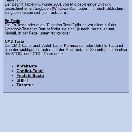
Tablet PC
Der Begriff Tablet-PC wurde 2001 von Microsoft eingeführt und
bezeichnet einen tragbaren (Windows-)Computer mit Touch-Bildschirm.
Eingaben lassen sich per Tastatur u...
Fn Taste
Die Fn Taste oder auch "Function Taste" gibt es vor allem auf der
Notebook-Tastatur: Dort befindet sie sich, je nach Hersteller und
Modell, in der Regel unten rechts oder...
CMD Taste
Die CMD Taste, auch Apfel-Taste, Kommando- oder Befehls-Taste ist
eine der wichtigsten Tasten auf der Mac Tastatur: Sie entspricht in etwa
der STRG- oder CTRL-Taste auf e...
Apfeltaste
Copilot-Taste
Feststelltaste
SHIFT
Tastatur