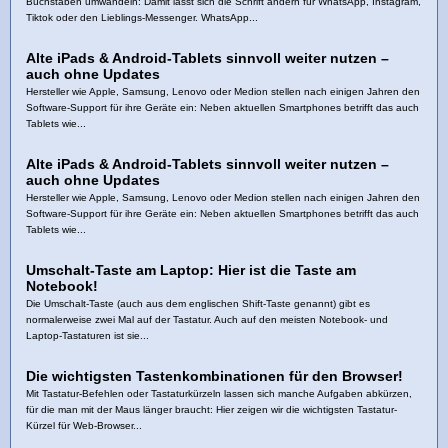
Buchstaben umwandeln: Damit lässt sich die Schrift ändern für WhatsApp, Instagram,
Tiktok oder den Lieblings-Messenger. WhatsApp...
Alte iPads & Android‑Tablets sinnvoll weiter nutzen –
auch ohne Updates
Hersteller wie Apple, Samsung, Lenovo oder Medion stellen nach einigen Jahren den
Software‑Support für ihre Geräte ein: Neben aktuellen Smartphones betrifft das auch
Tablets wie...
Alte iPads & Android‑Tablets sinnvoll weiter nutzen –
auch ohne Updates
Hersteller wie Apple, Samsung, Lenovo oder Medion stellen nach einigen Jahren den
Software‑Support für ihre Geräte ein: Neben aktuellen Smartphones betrifft das auch
Tablets wie...
Umschalt-Taste am Laptop: Hier ist die Taste am
Notebook!
Die Umschalt-Taste (auch aus dem englischen Shift-Taste genannt) gibt es
normalerweise zwei Mal auf der Tastatur. Auch auf den meisten Notebook- und
Laptop-Tastaturen ist sie...
Die wichtigsten Tastenkombinationen für den Browser!
Mit Tastatur-Befehlen oder Tastaturkürzeln lassen sich manche Aufgaben abkürzen,
für die man mit der Maus länger braucht: Hier zeigen wir die wichtigsten Tastatur-
Kürzel für Web-Browser...