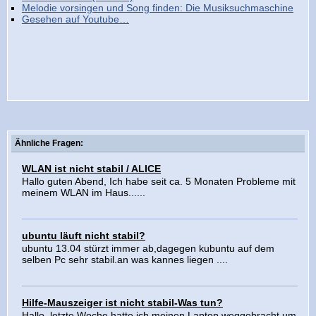
Melodie vorsingen und Song finden: Die Musiksuchmaschine
Gesehen auf Youtube…
Ähnliche Fragen:
WLAN ist nicht stabil / ALICE
Hallo guten Abend, Ich habe seit ca. 5 Monaten Probleme mit
meinem WLAN im Haus......
ubuntu läuft nicht stabil?
ubuntu 13.04 stürzt immer ab,dagegen kubuntu auf dem
selben Pc sehr stabil.an was kannes liegen ....
Hilfe-Mauszeiger ist nicht stabil-Was tun?
Hallo, letzte Woche hatte ich meinen Laptop weggebracht um