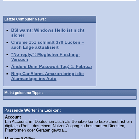
Letzte Computer News:
BSI warnt: Windows Hello ist nicht
sicher
Chrome 151 schließt 370 Lücken –
auch Edge aktualisiert
"No-reply.": Möglicher Phishing-
Versuch
Ändere-Dein-Passwort-Tag: 1. Februar
Ring Car Alarm: Amazon bringt die
Alarmanlage ins Auto
Meist gelesene Tipps:
Passende Wörter im Lexikon:
Account
Ein Account, im Deutschen auch als Benutzerkonto bezeichnet, ist ein
digitales Profil, das einem Nutzer Zugang zu bestimmten Diensten,
Plattformen oder Geräten gew&a...