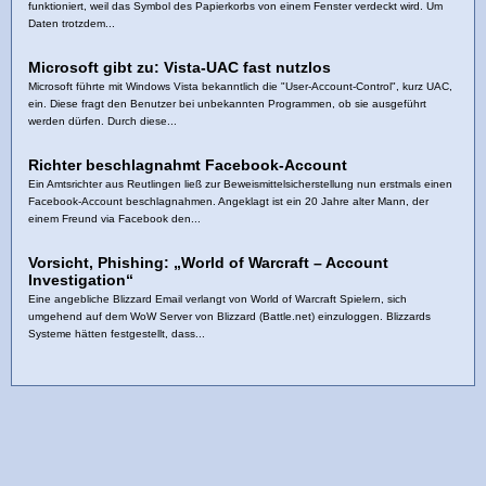
funktioniert, weil das Symbol des Papierkorbs von einem Fenster verdeckt wird. Um
Daten trotzdem...
Microsoft gibt zu: Vista-UAC fast nutzlos
Microsoft führte mit Windows Vista bekanntlich die "User-Account-Control", kurz UAC,
ein. Diese fragt den Benutzer bei unbekannten Programmen, ob sie ausgeführt
werden dürfen. Durch diese...
Richter beschlagnahmt Facebook-Account
Ein Amtsrichter aus Reutlingen ließ zur Beweismittelsicherstellung nun erstmals einen
Facebook-Account beschlagnahmen. Angeklagt ist ein 20 Jahre alter Mann, der
einem Freund via Facebook den...
Vorsicht, Phishing: „World of Warcraft – Account
Investigation“
Eine angebliche Blizzard Email verlangt von World of Warcraft Spielern, sich
umgehend auf dem WoW Server von Blizzard (Battle.net) einzuloggen. Blizzards
Systeme hätten festgestellt, dass...