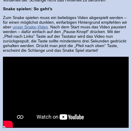
Vorderteil der Schlange nicht das Hinterteil zu berühren.
Snake spielen: So geht’s
Zum Snake spielen muss ein beliebiges Video abgespielt werden –
für einen möglichst dunklen, einfarbigen Hintergrund empfehlen wir
aber
unser Snake-Video
. Nach dem Start muss das Video pausiert
werden – dafür einfach auf den „Pause-Knopf“ drücken. Mit der
„Pfeil nach Links“ Taste auf der Tastatur wird das Video nun
zurückgespult, die Taste sollte mindestens drei Sekunden gedrückt
gehalten werden. Drückt man jetzt die „Pfeil nach oben“ Taste,
erscheint die Schlange und das Snake Spiel startet!