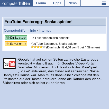
Forum
Tipps
News
YouTube Easteregg: Snake spielen!
Computerhilfen
Info
Internet
›
›
15 Leser haben sich bedankt
YouTube Easteregg: Snake spielen!
(Durchschnitt:
4,00
von
5
bei
4
Stimmen)
Google hat auf seinen Seiten zahlreiche Eastereggs
versteckt – das gilt auch für Googles Video-Portal
YouTube. Mit diesem Trick lässt sich das Mini-Spiel
„Snake“ aktivieren, das früher auf zahlreichen Nokia-
Handys zu Hause war. Man muss dabei eine Schlange mit den
Pfeiltasten auf der Tastatur steuern, ohne die Ränder des Video-
Bildschirms oder sich selbst zu berühren.