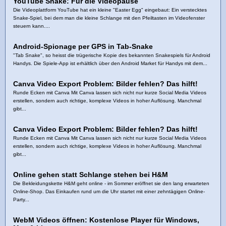
YouTube Snake: Für die Videopause
Die Videoplattform YouTube hat ein kleine "Easter Egg" eingebaut: Ein verstecktes
Snake-Spiel, bei dem man die kleine Schlange mit den Pfeiltasten im Videofenster
steuern kann....
Android-Spionage per GPS in Tab-Snake
"Tab Snake", so heisst die trügerische Kopie des bekannten Snakespiels für Android
Handys. Die Spiele-App ist erhältlich über den Android Market für Handys mit dem...
Canva Video Export Problem: Bilder fehlen? Das hilft!
Runde Ecken mit Canva Mit Canva lassen sich nicht nur kurze Social Media Videos
erstellen, sondern auch richtige, komplexe Videos in hoher Auflösung. Manchmal
gibt...
Canva Video Export Problem: Bilder fehlen? Das hilft!
Runde Ecken mit Canva Mit Canva lassen sich nicht nur kurze Social Media Videos
erstellen, sondern auch richtige, komplexe Videos in hoher Auflösung. Manchmal
gibt...
Online gehen statt Schlange stehen bei H&M
Die Bekleidungskette H&M geht online - im Sommer eröffnet sie den lang erwarteten
Online-Shop. Das Einkaufen rund um die Uhr startet mit einer zehntägigen Online-
Party...
WebM Videos öffnen: Kostenlose Player für Windows,