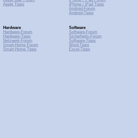
Apple Mac Forum
iPhone / iPad Forum
Apple Tipps
iPhone / iPad Tipps
Android-Forum
Android-Tipps
Hardware
Software
Hardware-Forum
Software-Forum
Hardware-Tipps
Sicherheits-Forum
Netzwerk-Forum
Software-Tipps
Smart-Home Forum
Word-Tipps
Smart-Home Tipps
Excel-Tipps