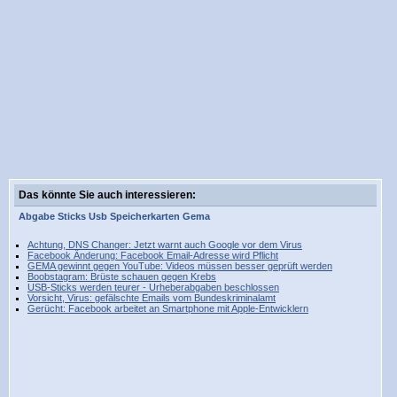
Das könnte Sie auch interessieren:
Abgabe
Sticks
Usb
Speicherkarten
Gema
Achtung, DNS Changer: Jetzt warnt auch Google vor dem Virus
Facebook Änderung: Facebook Email-Adresse wird Pflicht
GEMA gewinnt gegen YouTube: Videos müssen besser geprüft werden
Boobstagram: Brüste schauen gegen Krebs
USB-Sticks werden teurer - Urheberabgaben beschlossen
Vorsicht, Virus: gefälschte Emails vom Bundeskriminalamt
Gerücht: Facebook arbeitet an Smartphone mit Apple-Entwicklern