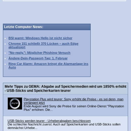
Letzte Computer News:
BSI warnt: Windows Hello ist nicht sicher
Chrome 151 schließt 370 Lücken – auch Edge
aktualisiert
"No-reply.": Möglicher Phishing-Versuch
Ändere-Dein-Passwort-Tag: 1. Februar
Ring Car Alarm: Amazon bringt die Alarmanlage ins
Auto
Mehr Tipps zu GEMA: Abgabe auf Speichermedien wird um 1850% erhöht
- USB-Sticks und Speicherkarten teurer
Playstation Plus wird teurer: Sony erhöht die Preise - es sei denn, man
verlängert jetzt
Ende August wird Sony die Preise für seinen Online-Dienst "Playstation
Plus" erhöhen: Die...
USB-Sticks werden teurer - Urheberabgaben beschlossen
Die schlechte Nachricht zuerst: Auch auf Speicherkarten und USB-Sticks sollen
demnächst Urhebe...