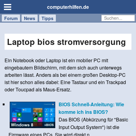
computerhilfen.de
Forum
Handy
Windows
Mac
News
Tipps
/
Tablet
Laptop bios stromversorgung
Ein Notebook oder Laptop ist ein mobiler PC mit
eingebautem Bildschirm, mit dem sich auch unterwegs
arbeiten lässt. Anders als bei einem großen Desktop-PC
ist hier schon alles dabei: Eine Tastaur und ein Trackpad
oder Toucpad als Maus-Ersatz.
BIOS Schnell-Anleitung: Wie
komme ich ins BIOS?
Das BIOS (Abkürzung für "Basic
Input Output System") ist die
Firmware eines PCs. Sie wird direkt n...