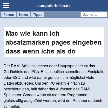
computerhilfen.de
Forum
Handy
Windows
Mac
News
Tipps
/
Tablet
Mac wie kann ich
absatzmarken pages eingeben
dass wenn ichs als do
Der RAM, Arbeitsspeicher oder Hauptspeicher ist das
Gedächtnis des PCs: Er ist deutlich schneller als Festplatte
oder SSD und wird daher genutzt, um möglichst viele
Daten abzulegen. Um den PC relativ einfach zu
beschleunigen, hilft daher das Aufrüsten des RAM-
Speichers: Gerade wenn oft mehrere Programme
gleichzeitig ausgeführt werden, wird der Rechner dadurch
schneller.