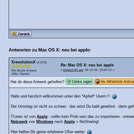
Antworten zu Mac OS X: neu bei apple:
XrevolutionX
(4.079)
Re: Mac OS X: neu bei apple
«
Antwort #1 am
: 09.12.06, 19:00:12 »
60x Beste Antwort
169x "Danke"
Hat dir diese Antwort geholfen?
Hallo und herzlich willkommen unter den *Apferl* Usern !!
Der Umstieg ist nicht so schwer.. das wirst Du bald gewöhnt.. dann geh
ITunes ist von
Apple
- sollte kein Prob sein das zu importieren - entwe
Netzwerk
von
Windows
nach
Apple
= fileSharing!
Hier helfen Dir gerne erfahrene USer weiter