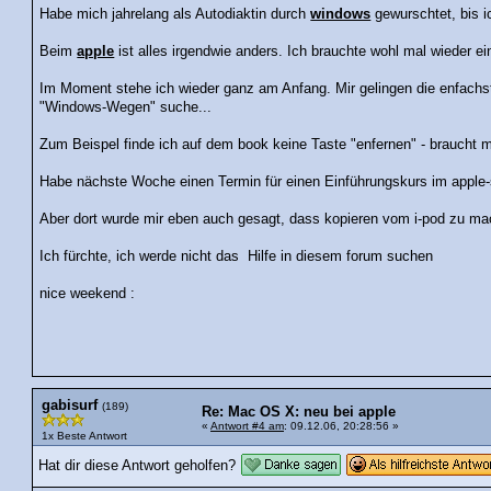
Habe mich jahrelang als Autodiaktin durch
windows
gewurschtet, bis i
Beim
apple
ist alles irgendwie anders. Ich brauchte wohl mal wieder 
Im Moment stehe ich wieder ganz am Anfang. Mir gelingen die enfachs
"Windows-Wegen" suche...
Zum Beispel finde ich auf dem book keine Taste "enfernen" - braucht 
Habe nächste Woche einen Termin für einen Einführungskurs im apple
Aber dort wurde mir eben auch gesagt, dass kopieren vom i-pod zu mac
Ich fürchte, ich werde nicht das Hilfe in diesem forum suchen
nice weekend :
gabisurf
(189)
Re: Mac OS X: neu bei apple
«
Antwort #4 am
: 09.12.06, 20:28:56 »
1x Beste Antwort
Hat dir diese Antwort geholfen?