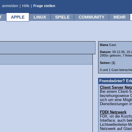
anmelden
|
Hilfe
|
Frage stellen
T
APPLE
LINUX
SPIELE
COMMUNITY
MEHR
Iliana
Gast
Datum:
09.12.06, 16:
2955x gelesen, 7 Antw
Seiten:
[
1
]
0 und 1 Gast betrach
Fremdwörter? Erk
Client Server Net
Bei einem Client-S
beziehungsweise Cl
sich um eine Mögl
Dienstleistungen i
FDDI Netzwerk
FDII, ist die Kurzf
Interface, auch b
Lichtwellenleiter-M
Netzwerk auf Glasf