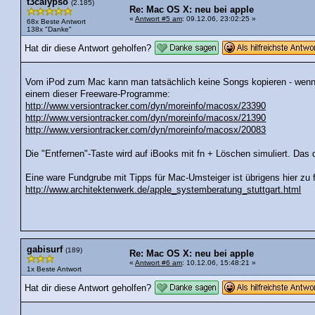
t3calypso
(2.185)
Re: Mac OS X: neu bei apple
«
Antwort #5 am
: 09.12.06, 23:02:25 »
68x Beste Antwort
138x "Danke"
Hat dir diese Antwort geholfen?
Vom iPod zum Mac kann man tatsächlich keine Songs kopieren - wen
einem dieser Freeware-Programme:
http://www.versiontracker.com/dyn/moreinfo/macosx/23390
http://www.versiontracker.com/dyn/moreinfo/macosx/21390
http://www.versiontracker.com/dyn/moreinfo/macosx/20083
Die "Entfernen"-Taste wird auf iBooks mit fn + Löschen simuliert. Da
Eine ware Fundgrube mit Tipps für Mac-Umsteiger ist übrigens hier zu 
http://www.architektenwerk.de/apple_systemberatung_stuttgart.html
gabisurf
(189)
Re: Mac OS X: neu bei apple
«
Antwort #6 am
: 10.12.06, 15:48:21 »
1x Beste Antwort
Hat dir diese Antwort geholfen?