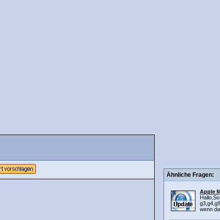
Ähnliche Fragen:
Apple 
Hallo,So
g3,g4,g5
wenn das