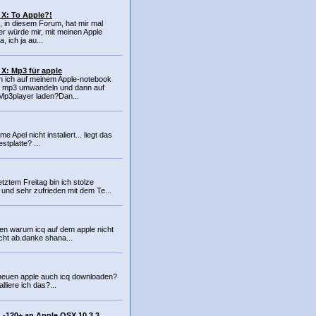
X: To Apple?!
, in diesem Forum, hat mir mal
er würde mir, mit meinen Apple
a, ich ja au...
X: Mp3 für apple
n ich auf meinem Apple-notebook
 mp3 umwandeln und dann auf
Mp3player laden?Dan...
 Apel nicht instaliert... liegt das
stplatte? ...
ztem Freitag bin ich stolze
 und sehr zufrieden mit dem Te...
en warum icq auf dem apple nicht
richt ab.danke shana...
neuen apple auch icq downloaden?
lliere ich das?...
-120+ an Apple OSX 10.3.3