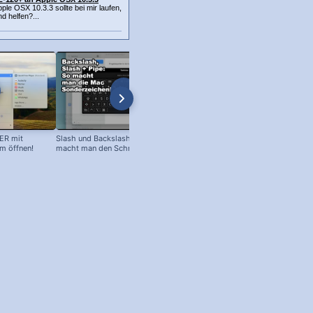
e OSX 10.3.3 sollte bei mir laufen,
d helfen?...
ER mit
Slash und Backslash am Mac: So
Eckige Klammer am Mac:
 öffnen!
macht man den Schrägstrich +
Sonderzeichen einfügen!
senkrechten Strich!