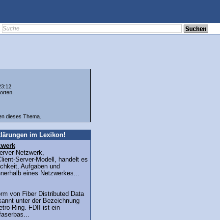
23:12
orten.
ten dieses Thema.
lärungen im Lexikon!
zwerk
erver-Netzwerk,
ient-Server-Modell, handelt es
ichkeit, Aufgaben und
nnerhalb eines Netzwerkes...
orm von Fiber Distributed Data
ekannt unter der Bezeichnung
etro-Ring. FDII ist ein
aserbas...