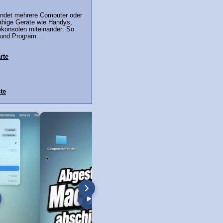
indet mehrere Computer oder
ähige Geräte wie Handys,
ekonsolen miteinander: So
 und Program...
rte
te