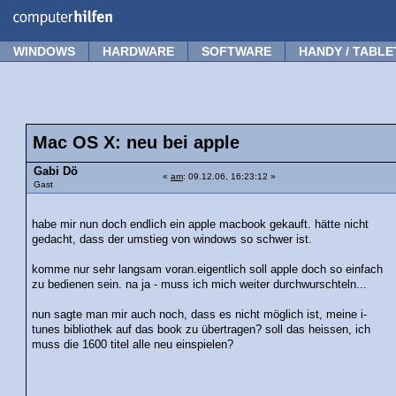
Forum
Tipps
News
Frage stellen
WINDOWS
HARDWARE
SOFTWARE
HANDY / TABLE
Mac OS X: neu bei apple
Gabi Dö
«
am
: 09.12.06, 16:23:12 »
Gast
habe mir nun doch endlich ein apple macbook gekauft. hätte nicht
gedacht, dass der umstieg von windows so schwer ist.
komme nur sehr langsam voran.eigentlich soll apple doch so einfach
zu bedienen sein. na ja - muss ich mich weiter durchwurschteln...
nun sagte man mir auch noch, dass es nicht möglich ist, meine i-
tunes bibliothek auf das book zu übertragen? soll das heissen, ich
muss die 1600 titel alle neu einspielen?