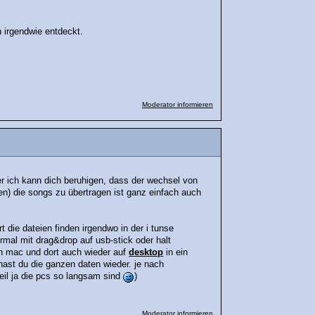
 irgendwie entdeckt.
Moderator informieren
er ich kann dich beruhigen, dass der wechsel von
en) die songs zu übertragen ist ganz einfach auch
 die dateien finden irgendwo in der i tunse
ormal mit drag&drop auf usb-stick oder halt
en mac und dort auch wieder auf
desktop
in ein
hast du die ganzen daten wieder. je nach
il ja die pcs so langsam sind
)
Moderator informieren