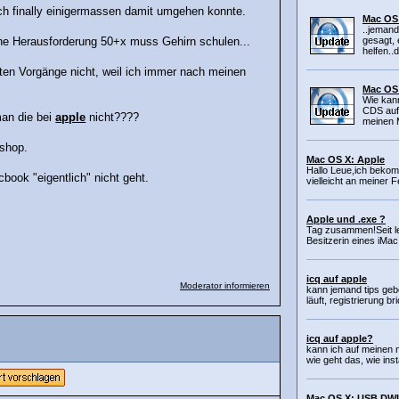
ch finally einigermassen damit umgehen konnte.
Mac OS 
..jemand
gesagt, 
eine Herausforderung 50+x muss Gehirn schulen...
helfen..d
ten Vorgänge nicht, weil ich immer nach meinen
Mac OS 
Wie kan
CDS auf
man die bei
apple
nicht????
meinen 
-shop.
Mac OS X: Apple
Hallo Leue,ich bekomme
book "eigentlich" nicht geht.
vielleicht an meiner Fe
Apple und .exe ?
Tag zusammen!Seit let
Besitzerin eines iMac
icq auf apple
Moderator informieren
kann jemand tips geb
läuft, registrierung b
icq auf apple?
kann ich auf meinen 
wie geht das, wie insta
Mac OS X: USB DWL