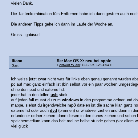
vielen Dank.
Die Tastenkombination fürs Entfernen habe ich dann gestern auch noch
Die anderen Tipps gehe ich dann im Laufe der Woche an.
Gruss - gabisurf
Iliana
Re: Mac OS X: neu bei apple
«
Antwort #7 am
: 11.12.06, 12:34:04 »
Gast
ich weiss jetzt zwar nicht was für links oben genau genannt wurden ab
pc auf mac ganz einfach ist (bin selbst vor ein paar wochen umgestieg
ohne den ipod und externe hd.
jeder hat ja den tollen
usb
stick.
auf jeden fall musst du zum
windows
in den programme ordner und dort
mappe. siehst du irgendwelche
mp3
dateien ist die sache klar. ganz n
externe hd oder auch
dvd
(brennen) or whatever ziehen und dann in d
erfundener ordner ziehen. dann diesen in den itunes ziehen und schon 
speichermedium kann das halt mal ne halbe stunde gehen (vor allem we
viel glück