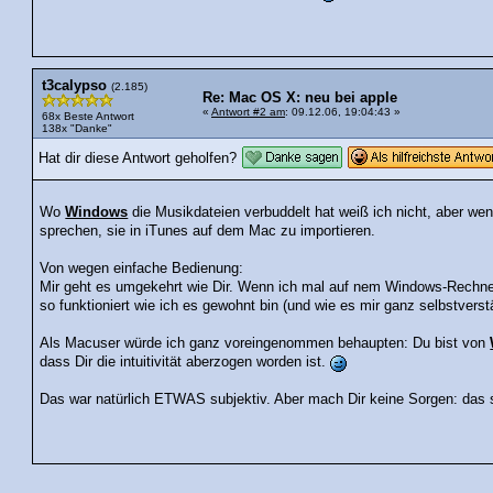
t3calypso
(2.185)
Re: Mac OS X: neu bei apple
«
Antwort #2 am
: 09.12.06, 19:04:43 »
68x Beste Antwort
138x "Danke"
Hat dir diese Antwort geholfen?
Wo
Windows
die Musikdateien verbuddelt hat weiß ich nicht, aber we
sprechen, sie in iTunes auf dem Mac zu importieren.
Von wegen einfache Bedienung:
Mir geht es umgekehrt wie Dir. Wenn ich mal auf nem Windows-Rechner 
so funktioniert wie ich es gewohnt bin (und wie es mir ganz selbstverst
Als Macuser würde ich ganz voreingenommen behaupten: Du bist von
dass Dir die intuitivität aberzogen worden ist.
Das war natürlich ETWAS subjektiv. Aber mach Dir keine Sorgen: das