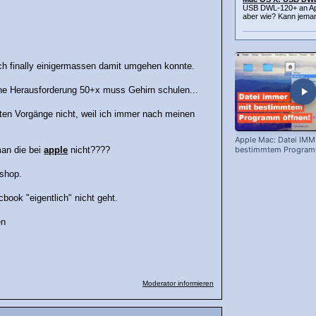
USB DWL-120+ an Appl
aber wie? Kann jeman
ch finally einigermassen damit umgehen konnte.
eine Herausforderung 50+x muss Gehirn schulen...
ten Vorgänge nicht, weil ich immer nach meinen
Apple Mac: Datei IMM
bestimmtem Programm
man die bei
apple
nicht????
-shop.
book "eigentlich" nicht geht.
en
Moderator informieren