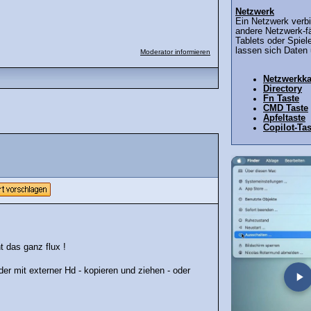
Netzwerk
Ein Netzwerk verb
andere Netzwerk-f
Tablets oder Spiel
lassen sich Daten
Moderator informieren
Netzwerkka
Directory
Fn Taste
CMD Taste
Apfeltaste
Copilot-Tas
t das ganz flux !
der mit externer Hd - kopieren und ziehen - oder