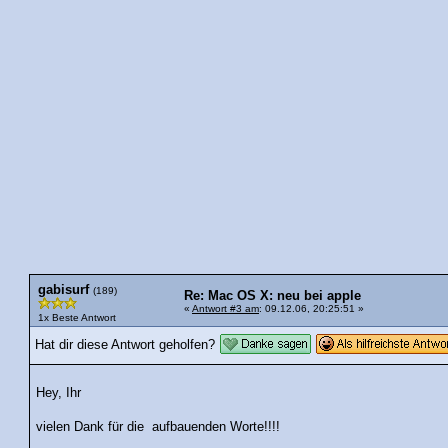
gabisurf
(189)
Re: Mac OS X: neu bei apple
«
Antwort #3 am
: 09.12.06, 20:25:51 »
1x Beste Antwort
Hat dir diese Antwort geholfen?
Hey, Ihr
vielen Dank für die aufbauenden Worte!!!!