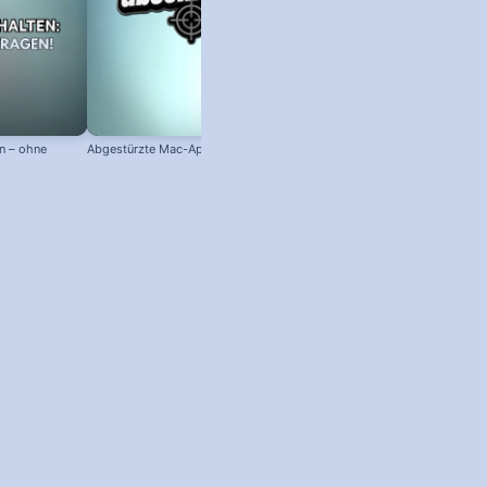
n – ohne
Abgestürzte Mac-App abschießen!
Mac-Hardware, Betriebssystem 
Seriennummer anzeigen!