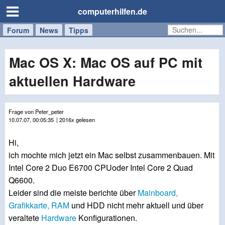
computerhilfen.de
Forum
Handy
Windows
Mac
News
Tipps
/
Tablet
Mac OS X: Mac OS auf PC mit
aktuellen Hardware
Frage von Peter_peter
10.07.07, 00:05:35
| 2016x gelesen
Hi,
ich mochte mich jetzt ein Mac selbst zusammenbauen. Mit
Intel Core 2 Duo E6700 CPUoder Intel Core 2 Quad
Q6600.
Leider sind die meiste berichte über
Mainboard,
Grafikkarte,
RAM
und HDD nicht mehr aktuell und über
veraltete
Hardware
Konfigurationen.