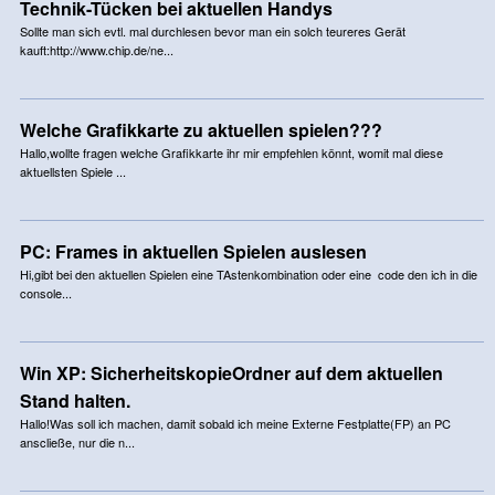
Technik-Tücken bei aktuellen Handys
Sollte man sich evtl. mal durchlesen bevor man ein solch teureres Gerät
kauft:http://www.chip.de/ne...
Welche Grafikkarte zu aktuellen spielen???
Hallo,wollte fragen welche Grafikkarte ihr mir empfehlen könnt, womit mal diese
aktuellsten Spiele ...
PC: Frames in aktuellen Spielen auslesen
Hi,gibt bei den aktuellen Spielen eine TAstenkombination oder eine code den ich in die
console...
Win XP: SicherheitskopieOrdner auf dem aktuellen
Stand halten.
Hallo!Was soll ich machen, damit sobald ich meine Externe Festplatte(FP) an PC
anscließe, nur die n...