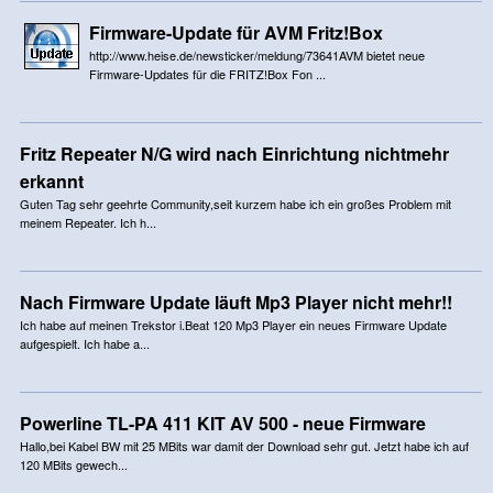
Firmware-Update für AVM Fritz!Box
http://www.heise.de/newsticker/meldung/73641AVM bietet neue
Firmware-Updates für die FRITZ!Box Fon ...
Fritz Repeater N/G wird nach Einrichtung nichtmehr
erkannt
Guten Tag sehr geehrte Community,seit kurzem habe ich ein großes Problem mit
meinem Repeater. Ich h...
Nach Firmware Update läuft Mp3 Player nicht mehr!!
Ich habe auf meinen Trekstor i.Beat 120 Mp3 Player ein neues Firmware Update
aufgespielt. Ich habe a...
Powerline TL-PA 411 KIT AV 500 - neue Firmware
Hallo,bei Kabel BW mit 25 MBits war damit der Download sehr gut. Jetzt habe ich auf
120 MBits gewech...