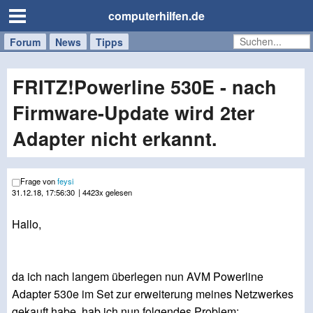
computerhilfen.de
Forum
Handy
Windows
Mac
News
Tipps
/
Tablet
FRITZ!Powerline 530E - nach
Firmware-Update wird 2ter
Adapter nicht erkannt.
Frage von
feysi
31.12.18, 17:56:30
| 4423x gelesen
Hallo,
da ich nach langem überlegen nun AVM Powerline
Adapter 530e im Set zur erweiterung meines Netzwerkes
gekauft habe, hab ich nun folgendes Problem: