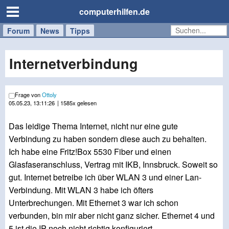
computerhilfen.de
Forum
Handy
Windows
Mac
News
Tipps
/
Tablet
Internetverbindung
Frage von
Ottoly
05.05.23, 13:11:26
| 1585x gelesen
Das leidige Thema Internet, nicht nur eine gute
Verbindung zu haben sondern diese auch zu behalten.
Ich habe eine Fritz!Box 5530 Fiber und einen
Glasfaseranschluss, Vertrag mit IKB, Innsbruck. Soweit so
gut. Internet betreibe ich über WLAN 3 und einer Lan-
Verbindung. Mit WLAN 3 habe ich öfters
Unterbrechungen. Mit Ethernet 3 war ich schon
verbunden, bin mir aber nicht ganz sicher. Ethernet 4 und
5 ist die IP noch nicht richtig konfiguriert.